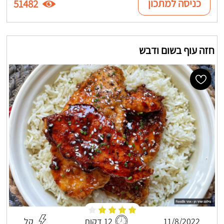
כניסה למתכון
51482
חזה עוף בשום ודבש
11/8/2022
12 דקות
קל