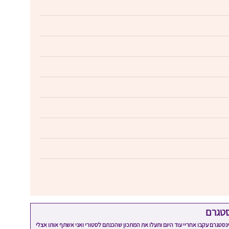
סטגרם
מתכון שלי? חפשו "Shahar_Hen_Hayokra" באינסטגרם עקבו אחריי עוד היום ותעלו את המתכון שהכנתם לסטורי ואני אשתף אותו אצלי