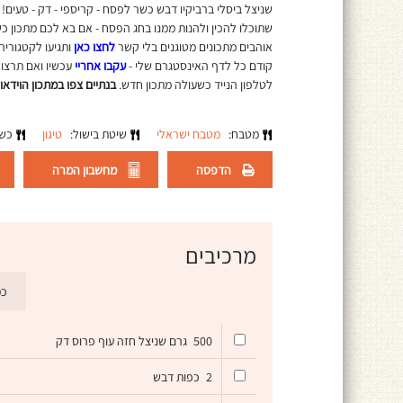
שניצל ביסלי ברביקיו דבש כשר לפסח - קריספי - דק - טעים
שתוכלו להכין ולהנות ממנו בחג הפסח - אם בא לכם מתכון 
אוהבים מתכונים מטוגנים בלי קשר
לחצו כאן
ותגיעו לקטגורי
קודם כל לדף האינסטגרם שלי -
עקבו אחריי
עכשיו ואם תרצו
לטלפון הנייד כשעולה מתכון חדש.
בנתיים צפו במתכון הוידאו:
מטבח:
מטבח ישראלי
שיטת בישול:
טיגון
כש
הדפסה
מחשבון המרה
מרכיבים
כמ
500
גרם שניצל חזה עוף פרוס דק
2
כפות דבש