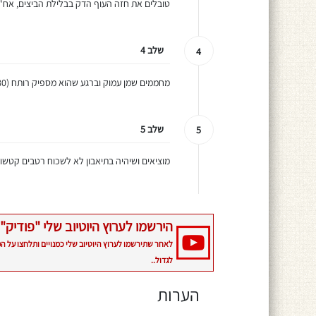
טובלים את חזה העוף הדק בבלילת הביצים, אח"
שלב 4
4
מחממים שמן עמוק וברגע שהוא מספיק רותח (170-180 מעלות) מכניסים לטיגון.
שלב 5
5
מוציאים ושיהיה בתיאבון לא לשכוח רטבים קטשופ 
הירשמו לערוץ היוטיוב שלי "פודיק" 
לאחר שתירשמו לערוץ היוטיוב שלי כמנויים ותלחצו על ה
לגדול..
הערות