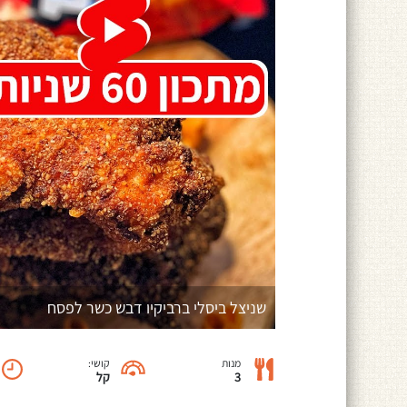
שניצל ביסלי ברביקיו דבש כשר לפסח
מנות
קושי:
3
קל