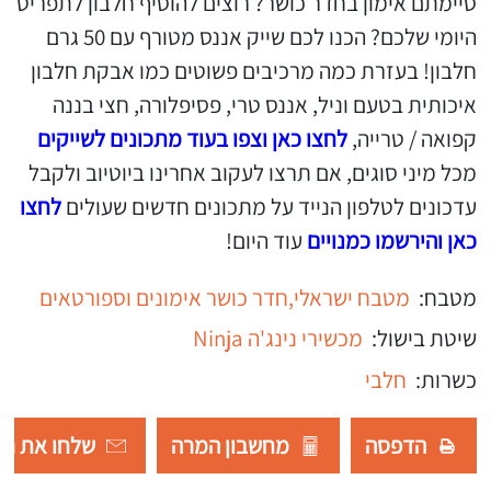
סיימתם אימון בחדר כושר? רוצים להוסיף חלבון לתפריט
היומי שלכם? הכנו לכם שייק אננס מטורף עם 50 גרם
חלבון! בעזרת כמה מרכיבים פשוטים כמו אבקת חלבון
איכותית בטעם וניל, אננס טרי, פסיפלורה, חצי בננה
קפואה / טרייה,
לחצו כאן וצפו בעוד מתכונים לשייקים
מכל מיני סוגים, אם תרצו לעקוב אחרינו ביוטיוב ולקבל
עדכונים לטלפון הנייד על מתכונים חדשים שעולים
לחצו
כאן והירשמו כמנויים
עוד היום!
מטבח:
מטבח ישראלי,
חדר כושר אימונים וספורטאים
שיטת בישול:
מכשירי נינג'ה Ninja
כשרות:
חלבי
הדפסה
מחשבון המרה
שלחו את רש