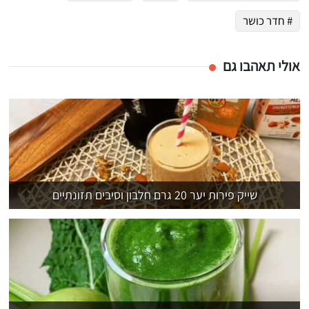
# חדר כושר
אולי תאהבו גם
שייק פירות יער 20 גרם חלבון וסיבים תזונתיים