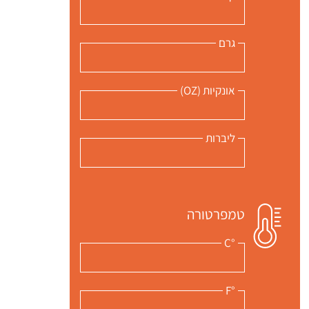
גרם
אונקיות (OZ)
ליברות
טמפרטורה
°C
°F