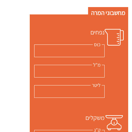
 שלי "פודיק" כמנויים עוד היום!
מחשבוני המרה
י כמנויים ותלחצו על הפעמון תקבלו התראה לטלפון הנייד ברגע שעולה מתכון חדש לערוץ,
נפחים
כוס
מ"ל
ליטר
משקלים
ק"ג