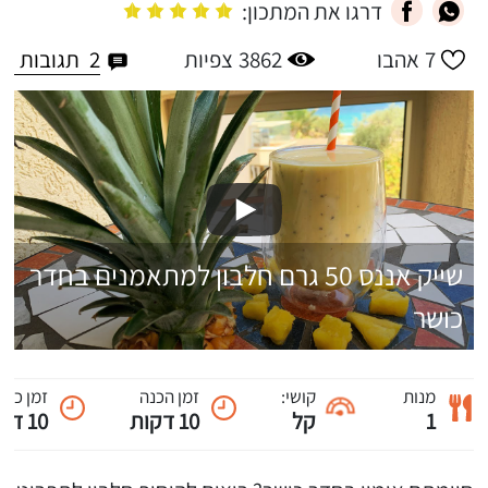
דרגו את המתכון:
2
תגובות
7
אהבו
3862
צפיות
שייק אננס 50 גרם חלבון למתאמנים בחדר
כושר
מנות
קושי:
זמן הכנה
זמן כול
1
קל
10 דקות
10 דקות