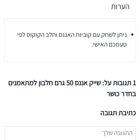
הערות
ניתן לשחק עם קוביות האננס וחלב הקוקוס לפי
טעמכם האישי.
1 תגובות על: שייק אננס 50 גרם חלבון למתאמנים
יגו אותי באינסטגרם
בחדר כושר
הכנתם מתכון שלי? חפשו "Shahar_Hen_Hayokra" באינסטגרם עקבו אחריי עוד היום ותעלו את המתכון שהכנתם לסטורי ואני
כתיבת תגובה