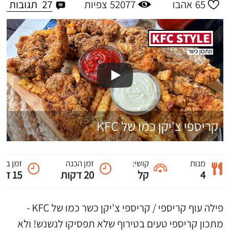
27
תגובות
65
אהבו
52077
צפיות
קריספי צ'יקן כמו של KFC
מנות
קושי:
זמן הכנה
זמן ביש
4
קל
20 דקות
15 דקות
פילה עוף קריספי / קריספי צ'יקן כשר כמו של KFC -
מתכון קריספי טעים בטירוף שלא תפסיקו לנשנש! ולא