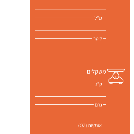
מ"ל
ליטר
משקלים
ק"ג
גרם
אונקיות (OZ)