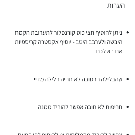
הערות
ניתן להוסיף חצי כוס קורנפלור לתערובת הקמח
היבשה ולערבב היטב - יוסיף אקסטרה קריספיות
אם בא לכם
יגו אותי באינסטגרם
שהבלילה הרטובה לא תהיה דלילה מדיי
הכנתם מתכון שלי? חפשו "Shahar_Hen_Hayokra" באינסטגרם עקבו אחריי עוד היום ותעלו את המתכון שהכנתם לסטורי ואני
חריפות לא חובה אפשר להוריד ממנה
אפשר להוריד מהמליחות או להוסיף לפי הטעם