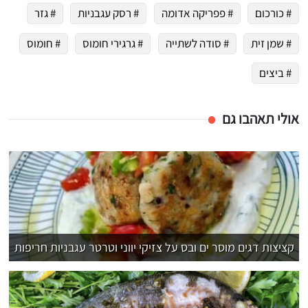
# כורכום
# פפריקה אדומה
# רסק עגבניות
# גזר
# שמן זית
# סודה לשתייה
# גרגירי חומוס
# חומוס
# ביצים
אולי תאהבו גם
קציצות דגים מוסר ים ובס על צזיקי יווני וטרטר עגבניות חריפות