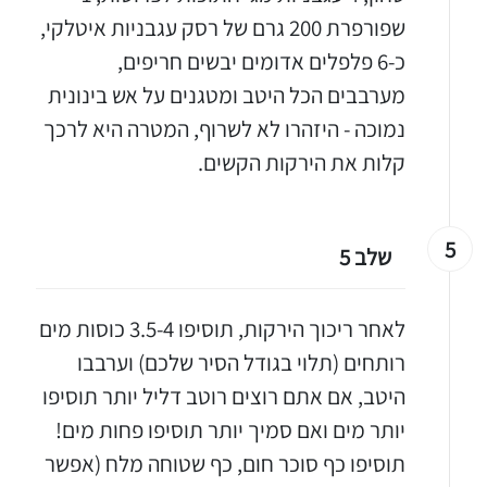
שפורפרת 200 גרם של רסק עגבניות איטלקי,
כ-6 פלפלים אדומים יבשים חריפים,
מערבבים הכל היטב ומטגנים על אש בינונית
נמוכה - היזהרו לא לשרוף, המטרה היא לרכך
קלות את הירקות הקשים.
יגו אותי באינסטגרם
5
שלב 5
הכנתם מתכון שלי? חפשו "Shahar_Hen_Hayokra" באינסטגרם עקבו אחריי עוד היום ותעלו את המתכון שהכנתם לסטורי ואני
לאחר ריכוך הירקות, תוסיפו 3.5-4 כוסות מים
רותחים (תלוי בגודל הסיר שלכם) וערבבו
היטב, אם אתם רוצים רוטב דליל יותר תוסיפו
יותר מים ואם סמיך יותר תוסיפו פחות מים!
תוסיפו כף סוכר חום, כף שטוחה מלח (אפשר