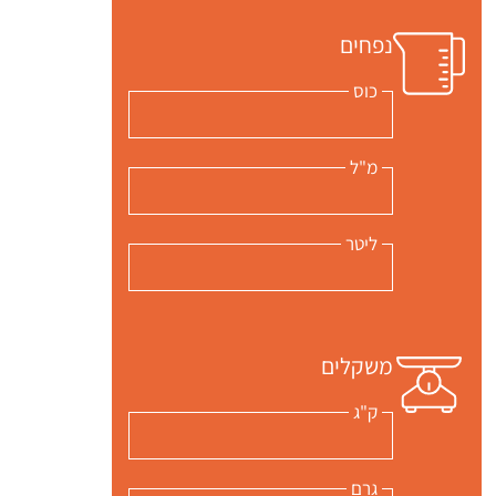
נפחים
כוס
מ"ל
ליטר
משקלים
ק"ג
גרם