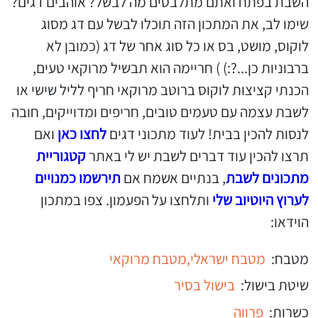
השבת בפתח ואתם מתלבטים מה לבשל? אוהבים דגים?
שימו לב, את המתכון הזה תוכלו לבשל עם דג מסוג
לוקוס, מושט, בס או כל סוג אחר של דג (כמובן לא
ברבוניות כן...?:) ) חריימה הוא תבשיל מרוקאי טעים,
הכנתי קציצות לוקוס ברוטב מרוקאי חריף לליל שישי או
לשבת עצמה עם טעמים טובים, חריפים ומדוייקים, חובה
לנסות להכין בבית! לעוד מתכוני דגים
לחצו כאן
ואם
תרצו להכין עוד דברים לשבת יש לי באתר
קטגוריית
מתכונים לשבת
, בנתיים אשמח אם
תירשמו כמנויים
לערוץ היוטיוב שלי
ותלחצו על הפעמון. צפו במתכון
הוידאו:
מטבח:
מטבח ישראלי,
מטבח מרוקאי
שיטת בישול:
בישול בסיר
כשרות:
פרווה