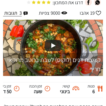
דרגו את המתכון:
3
תגובות
19
אהבו
9000
צפיות
קציצות דגים (לוקוס) לשבת ברוטב מרוקאי
חריף
מנות
קושי:
זמן הכנה
זמן בישו
6
בינוני
שעה
50 דקות