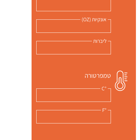
אונקיות (OZ)
ליברות
טמפרטורה
°C
 שלי "פודיק" כמנויים עוד היום!
°F
י כמנויים ותלחצו על הפעמון תקבלו התראה לטלפון הנייד ברגע שעולה מתכון חדש לערוץ,