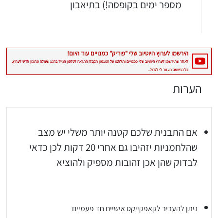
מספר ימים בקופסה!) בתיאבון
הערות
יגו אותי באינסטגרם
הכנתם מתכון שלי? חפשו "Shahar_Hen_Hayokra" באינסטגרם עקבו אחריי עוד היום ותעלו את המתכון שהכנתם לסטורי ואני
אם התבנית שלכם קטנה יותר משלי יש מצב
שהלחמניות יזהיבו גם אחרי 20 דקות לכן כדאי
לבדוק שהן אכן זהובות מספיק ולהוציא
ניתן להעביר לקאפקייקס אישיים חד פעמיים