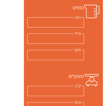
נפחים
כוס
מ"ל
ליטר
משקלים
ק"ג
גרם