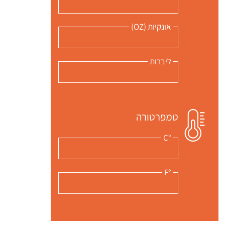
אונקיות (OZ)
ליברות
טמפרטורה
°C
 שלי "פודיק" כמנויים עוד היום!
°F
י כמנויים ותלחצו על הפעמון תקבלו התראה לטלפון הנייד ברגע שעולה מתכון חדש לערוץ,