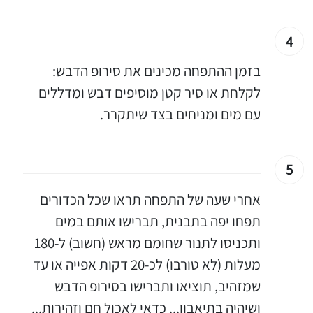
4
בזמן ההתפחה מכינים את סירופ הדבש:
לקלחת או סיר קטן מוסיפים דבש ומדללים
יגו אותי באינסטגרם
עם מים ומניחים בצד שיתקרר.
הכנתם מתכון שלי? חפשו "Shahar_Hen_Hayokra" באינסטגרם עקבו אחריי עוד היום ותעלו את המתכון שהכנתם לסטורי ואני
5
אחרי שעה של התפחה תראו שכל הכדורים
תפחו יפה בתבנית, תברישו אותם במים
ותכניסו לתנור שחומם מראש (חשוב) ל-180
מעלות (לא טורבו) לכ-20 דקות אפייה או עד
שמזהיב, תוציאו ותברישו בסירופ הדבש
ושיהיה בתיאבון... כדאי לאכול חם וזהירות...