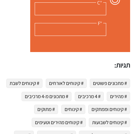
°C
°F
 שלי "פודיק" כמנויים עוד היום!
י כמנויים ותלחצו על הפעמון תקבלו התראה לטלפון הנייד ברגע שעולה מתכון חדש לערוץ,
תגיות:
# מתכונים פשוטים
# קינוחים לאורחים
# קינוחים לשבת
# מהירים
# 4 מרכיבים
# מתכונים מ-4 מרכיבים
# קינוחים וממתקים
# קינוחים
# מתוקים
# קינוחים לשבועות
# קינוחים מהירים וטעימים