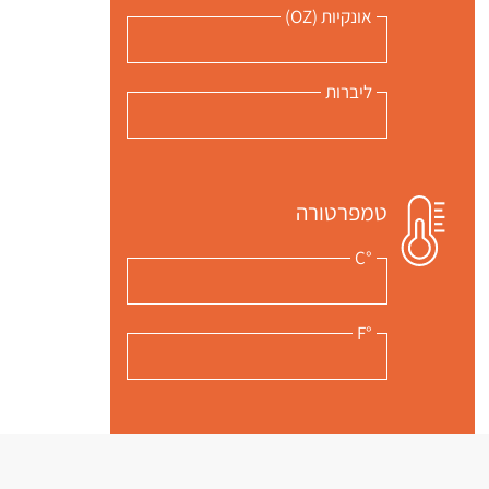
אונקיות (OZ)
ליברות
טמפרטורה
°C
°F
תגיות: