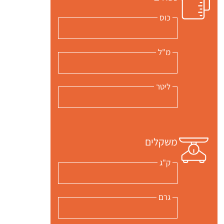
כוס
מ"ל
ליטר
משקלים
ק"ג
גרם