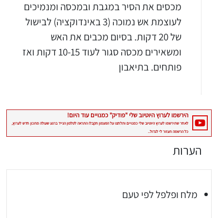
מכסים את הסיר במגבת ובמכסה ומנמיכים
לעוצמת אש נמוכה (3 באינדוקציה) לבישול
של 20 דקות. בסיום מכבים את האש
ומשאירים מכסה סגור לעוד 10-15 דקות ואז
פותחים. בתיאבון
יגו אותי באינסטגרם
הכנתם מתכון שלי? חפשו "Shahar_Hen_Hayokra" באינסטגרם עקבו אחריי עוד היום ותעלו את המתכון שהכנתם לסטורי ואני
הערות
מלח ופלפל לפי טעם