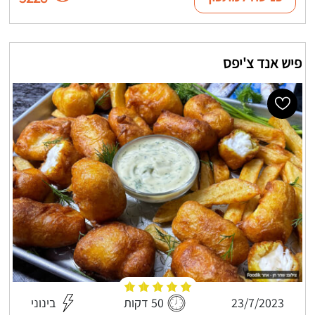
פיש אנד צ'יפס
23/7/2023
50 דקות
בינוני