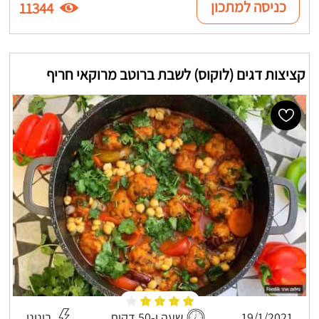
כניסה למתכון
11344
קציצות דגים (לוקוס) לשבת ברוטב מרוקאי חריף
19/1/2021
שעה ו-50 דקות
בינוני