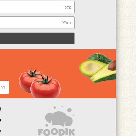
ק
ה
מ