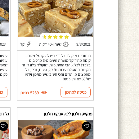
9/8/2021
שעה ו-40 דקות
קל
2023
חיתוכיות שוקולד בלונדי בייגלה קרמל מלוח -
עוגיו
קינוח מהיר קל מושחת טעים מ-3 מרכיבים
בלבד! לכל אוהבי החיתוכיות ושוקולד בלונדי זה
הקינוח המושלם עבורכם! קל, טעים, זריז, בלי
עוגיי
מאמצים מיותרים והכי חשוב שיש מתכון וידאו
כקינו
של 60 שניות, כנסו!
כניסה למתכון
כנ
5239 צפיות
פנקייק חלבון ללא אבקת חלבון
גלידוניות