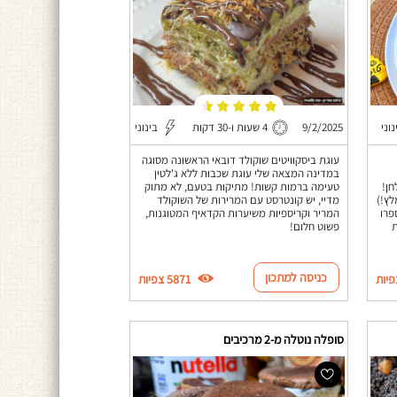
נוני
9/2/2025
4 שעות ו-30 דקות
בינוני
עוגת ביסקוויטים שוקולד דובאי הראשונה מסוגה
במדינה המצאה שלי עוגת שכבות ללא ג'לטין
חן!
טעימה ברמות קשות! מתיקות בטעם, לא מתוק
לץ!)
מדיי, יש קונטרסט עם המרירות של השוקולד
פרו
המריר וקריספיות משיערות הקדאיף המטוגנות,
ת
פשוט חלום!
כניסה למתכון
5871 צפיות
סופלה נוטלה מ-2 מרכיבים