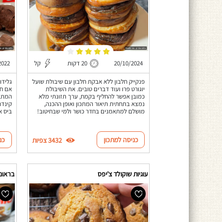
20/10/2024
20 דקות
קל
2022
פנקייק חלבון ללא אבקת חלבון עם שיבולת שועל
יוגורט פרו ועוד דברים טובים. את השיבולת
אם חי
כמובן אפשר להחליף בקמח, ערך תזונתי מלא
המתאי
נמצא בתחתית תיאור המתכון ואופן ההכנה,
קינדר
מושלם למתאמנים בחדר כושר ולמי שבחיטוב!
ביס א
כניסה למתכון
כנ
3432 צפיות
עוגיות שוקולד צ'יפס
בראוני