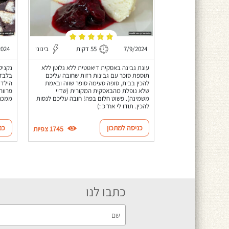
7/9/2024
55 דקות
בינוני
2024
עוגת גבינה באסקית דיאטטית ללא גלוטן ללא
תוספת סוכר עם גבינות רזות שחובה עליכם
בלבד 
להכין בבית, סופה טעימה סופר שווה ובאמת
הילדי
שלא נופלת מהבאסקית המקורית (שדיי
פרווה
משמינה). פשוט חלום בפה! חובה עליכם לנסות
ממכר,
להכין. תודו לי אח"כ :)
כניסה למתכון
כנ
1745 צפיות
כתבו לנו