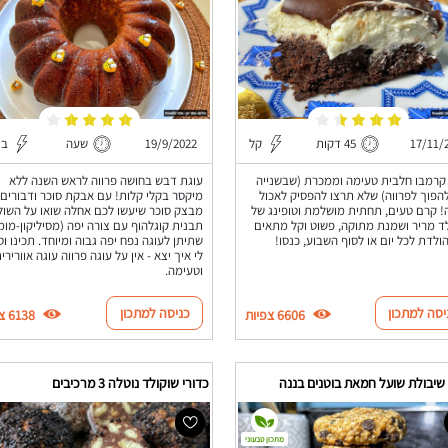
17/11/
45 דקות
קל
19/9/2022
שעה
בי
קרמבו חלבית טעימה וממכרת (שבשנייה
עוגת דבש בחושה פרווה לראש השנה ללא
להפוך לפרווה) שלא תרצו להפסיק לאכול
מיקסר בקלי קלות! עם אבקת סוכר ודבורים
 קרם טעים, תחתית מושלמת וטופינג של
מבצק סוכר שיעשו לכם אחלה שואו על השול
ד מריר ושמנת מתוקה, פשוט וקל מתאים
תבנית קוגלהוף עם צורה יפה (מסיליקון-מומ
הולדת לכל יום או לסוף השבוע, כנסו!
שתיתן לעוגה נפח יפה גבוה ומיוחד. תכינו וס
לי איך יצא - אין על עוגה פרווה עוגה אוורירי
וטעימה.
יסה למתכון
כניסה למתכון
6606 צפיות
6138 צפיות
 שיבולת שועל חמאת בוטנים בננה
כדורי שוקולד נוטלה 3 מרכיבים
מתכון טבעוני