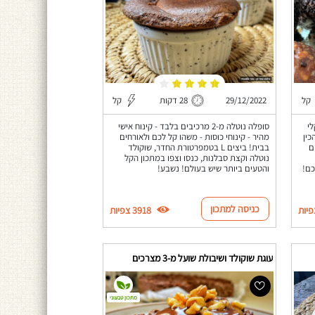
קל
29/12/2022
28 דקות
קל
בקלי
סופלה נוטלה מ-2 מרכיבים בלבד - קינוח אישי
כין
מהיר - קינוחי כוסות - משהו קל לכם ולאורחים
ם
בבית! ביצים L בטמפרטורת החדר, שוקולד
נוטלה וקצת סבלנות, כנסו וצפו במתכון הקל
כם!
והטעים ביותר שיש בעולם! נשבע!
כניסה למתכון
3918 צפיות
עוגת שוקולד ושיבולת שועל מ-3 מצרכים
מתכון טבעוני