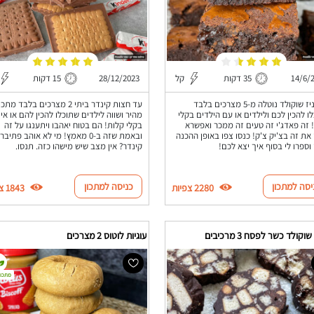
14/6/
35 דקות
קל
28/12/2023
15 דקות
בראוניז שוקולד נוטלה מ-5 מצרכים בלבד
עד חצות קינדר ביתי 2 מצרכים בלבד מ
ו להכין לכם ולילדים או עם הילדים בקלי
מהיר ושווה לילדים שתוכלו להכין להם או אי
 זה פאדג'י זה טעים זה ממכר ואפשרא
בקלי קלות! הם בטוח יאהבו ויתענגו על זה
 את זה בצ'יק צ'ק! כנסו צפו באופן ההכנה
ובאמת שזה ב-0 מאמץ! מי לא אוהב פתיבר
 וספרו לי בסוף איך יצא לכם!
קינדר? אין מצב שיש מישהו כזה. תנסו.
יסה למתכון
כניסה למתכון
2280 צפיות
1843 צפיות
וקולד כשר לפסח 3 מרכיבים
עוגיות לוטוס 2 מצרכים
מתכון