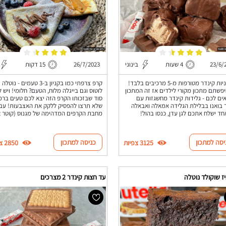
23/6/
4 שעות
בינוני
26/7/2023
15 דקות
גלידוניות קינדר מטורפות מ-5 מרכיבים בלבד!
קרפ צרפתי כמו בקניון ב-3 טעמים - נוטלה
פשתם מתכון מקורי לילדים אז זה המתכון
לוטוס וגם בייגלה מלוח, הטעם? חלומי! ויש ל
ם לכם - גלידות קינדר מחשגזות עם
סוד שבזכותו הקרפ הזה יצא לכם טעים ברמ
 בואנו בבלילת הגלידה אמאלה ואבאלה
שלא תרצו להפסיק ללקק את האצבעות! עם
חד ישלח אתכם לגן עדן, כנסו בהול!
מחבת הקרפים המדהימה של מגנוס (קוטר 32)!
יסה למתכון
כניסה למתכון
3125 צפיות
2850 צפיות
ז שוקולד נוטלה
עד חצות קינדר 2 מצרכים