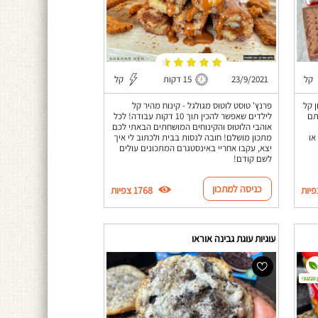
קל
23/9/2021
15 דקות
קל
תכון קל
פרנץ' טוסט לוטוס מגולגל - קינוח מהיר קל
תם
לילדים שאפשר להכין תוך 10 דקות עבודה! לכל
אוהבי הלוטוס והקינוחים המושחתים הבאתי לכם
 או
מתכון מושלם! חובה לנסות בבית ולכתוב לי איך
יצא, עקבו אחריי באינסטגרם המתכונים עולים
לשם קודם!
כניסה למתכון
1768 צפיות
עוגיות עוגת גבינה אוראו
 טבעוני