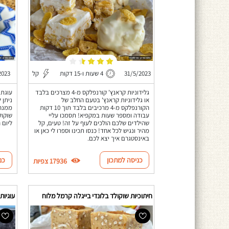
31/5/2023
4 שעות ו-15 דקות
קל
2023
גלידוניות קראנץ' קורנפלקס מ-4 מצרכים בלבד
עוגת 
או גלידוניות קראנץ' בטעם החלב של
ניתן 
הקורנפלקס מ-4 מרכיבים בלבד תוך 10 דקות
ממנה!
עבודה ומספר שעות במקפיא! תסמכו עליי
שוקול
שהילדים שלכם הולכים לעוף על זה! טעים, קל
ליום 
מהיר ונגיש לכל אחד! כנסו תכינו וספרו לי כאן או
באינסטגרם איך יצא לכם.
כניסה למתכון
כנ
17936 צפיות
חיתוכיות שוקולד בלונדי בייגלה קרמל מלוח
עוגיות