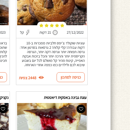
27/12/2022
21 דקות
קל
2023
עוגיות שוקולד צ'יפס חלביות ממכרות ב-10
דקות עבודה! קלי קלות! 2 גרסאות בסרטון אחד:
שתוכל
גרסה תפוחה יותר וגרסה דקה יותר, הגרסה
קלות!
הקריספית יותר והרכה יותר והכל בזכות אבקת
להכין
האפייה, קינוח מהיר קל מושלם לכל יום בשבוע
תכינו
שיבוא לכם ולילדים כמו כפפה אחרי הארוחה.
כניסה למתכון
כנ
2448 צפיות
עוגת גבינה באסקית דיאטטית
נקניק ש