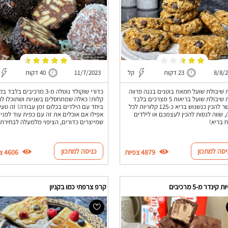
8/8/
23 דקות
קל
11/7/2023
40 דקות
ת שיבולת שועל חמאת בוטנים בננה פרווה
כדורי שוקולד נוטלה מ-3 מרכיבים בלבד 
עוגיות שיבולת שועל בריאות 5 מצרכים בלבד
קלות! כאלה שמתחסלים בשניות ושתוכלו לה
שאפשר להכין כנשנוש בריא כ-125 קלוריות לכל
ביחד עם הילדים בכלום זמן עבודה! זה טעי
ה, שווה לנסות להכין לעצמכם או לילדים
אפילו אם אוכלים את זה עם כפית עוד לפני
ח בריא!
שמייצרים כדורים, הציפוי מלמעלה לבחירת
יסה למתכון
כניסה למתכון
4879 צפיות
4606 צפיות
 קינדר מ-5 מרכיבים
קרפ צרפתי כמו בקניון