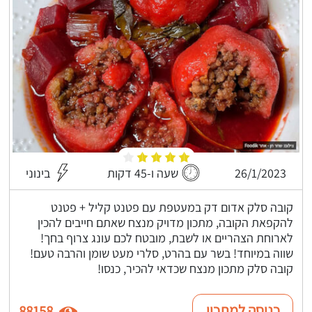
26/1/2023
שעה ו-45 דקות
בינוני
קובה סלק אדום דק במעטפת עם פטנט קליל + פטנט
להקפאת הקובה, מתכון מדויק מנצח שאתם חייבים להכין
לארוחת הצהריים או לשבת, מובטח לכם עונג צרוף בחך!
שווה במיוחד! בשר עם בהרט, סלרי מעט שומן והרבה טעם!
קובה סלק מתכון מנצח שכדאי להכיר, כנסו!
כניסה למתכון
88158