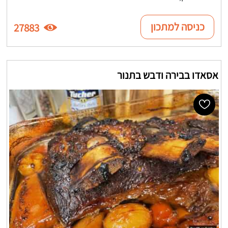
כניסה למתכון
27883
אסאדו בבירה ודבש בתנור