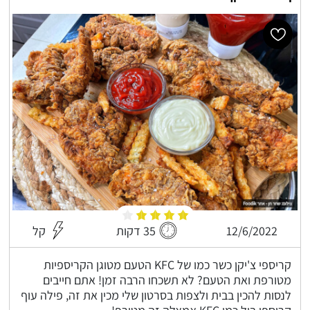
12/6/2022
35 דקות
קל
קריספי צ'יקן כשר כמו של KFC הטעם מטוגן הקריספיות
מטורפת ואת הטעם? לא תשכחו הרבה זמן! אתם חייבים
לנסות להכין בבית ולצפות בסרטון שלי מכין את זה, פילה עוף
קריספי בול כמו KFC אמאלה זה מטורף!