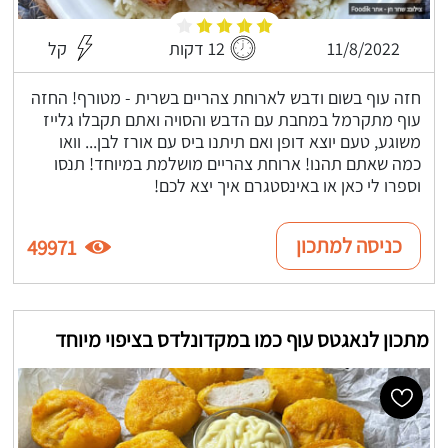
11/8/2022
12 דקות
קל
חזה עוף בשום ודבש לארוחת צהריים בשרית - מטורף! החזה
עוף מתקרמל במחבת עם הדבש והסויה ואתם תקבלו גלייז
משוגע, טעם יוצא דופן ואם תיתנו ביס עם אורז לבן... וואו
כמה שאתם תהנו! ארוחת צהריים מושלמת במיוחד! תנסו
וספרו לי כאן או באינסטגרם איך יצא לכם!
כניסה למתכון
49971
מתכון לנאגטס עוף כמו במקדונלדס בציפוי מיוחד