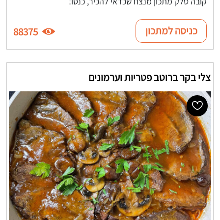
קובה סלק מתכון מנצח שכדאי להכיר, כנסו!
כניסה למתכון
88375
צלי בקר ברוטב פטריות וערמונים