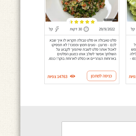
קל
29/9/2022
30 דקות
קל
סלט טאבולה או סלט טבולה תקראו לו איך שבא
ל
לכם - מרענן - טעים חמוץ וממכר! לא תפסיקו
שמש
לאכול אותו! סלט לשבת שיהפוך לקבוע על
ילה
השולחן! אפשר לשלב אותו כמגוון הסלטים
ו -
בארוחות הצהריים או כסלט לארוחת בוקר! כנסו.
כניסה למתכון
14763 צפיות