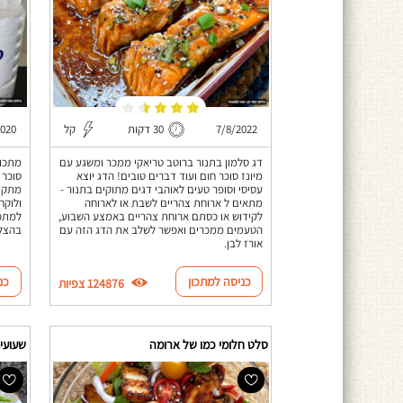
7/8/2022
30 דקות
קל
2020
דג סלמון בתנור ברוטב טריאקי ממכר ומשגע עם
מתכון
מיונז סוכר חום ועוד דברים טובים! הדג יוצא
סוכר 
עסיסי וסופר טעים לאוהבי דגים מתוקים בתנור -
מתאים ל ארוחת צהריים לשבת או לארוחה
לקידוש או כסתם ארוחת צהריים באמצע השבוע,
למתכו
הטעמים ממכרים ואפשר לשלב את הדג הזה עם
בהצל
אורז לבן.
כניסה למתכון
כנ
124876 צפיות
סלט חלומי כמו של ארומה
שעועית