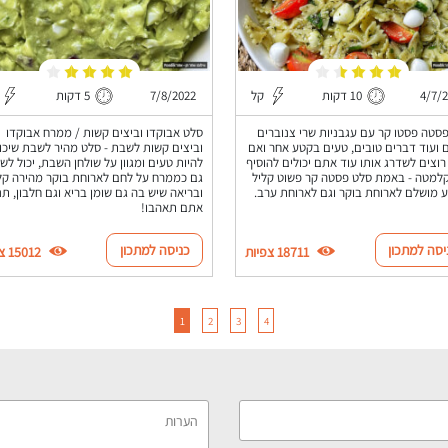
4/7/
10 דקות
קל
7/8/2022
5 דקות
סטה פסטו קר עם עגבניות שרי צנוברים
סלט אבוקדו וביצים קשות / ממרח אבוקדו
ם ועוד דברים טובים, טעים בקטע אחר ואם
וביצים קשות לשבת - סלט מהיר לשבת שיכו
וצים לשדרג אותו עוד אתם יכולים להוסיף
להיות טעים ומגוון על שולחן השבת, יכול ל
קלמטה - באמת סלט פסטה קר פשוט קליל
גם כממרח על לחם לארוחת בוקר מהירה קל
 מושלם לארוחת בוקר וגם לארוחת ערב.
ובריאה שיש בה גם שומן בריא וגם חלבון, תנס
אתם תאהבו!
יסה למתכון
כניסה למתכון
18711 צפיות
15012 צפיות
1
2
3
4