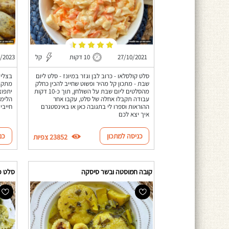
27/10/2021
10 דקות
קל
/2023
סלט קולסלאו - כרוב לבן וגזר במיונז - סלט ליום
בצלים
שבת - מתכון קל מהיר ופשוט שחייב להכין כחלק
מתקתק
מהסלטים ליום שבת על השולחן, תוך כ-10 דקות
יתפוצ
עבודה תקבלו אחלה של סלט, עקבו אחר
הלימו
ההוראות וספרו לי בתגובה כאן או באינסטגרם
חייבי
איך יצא לכם
כניסה למתכון
כנ
23852 צפיות
קובה חמוסטה ובשר סיסקה
סלט פ