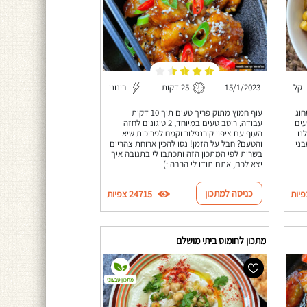
קל
15/1/2023
25 דקות
בינוני
חוג
עוף חמוץ מתוק פריך טעים תוך 10 דקות
עים
עבודה, רוטב טעים במיוחד, 2 טיגונים לחזה
נו
העוף עם ציפוי קורנפלור וקמח לפריכות שיא
בני
והטעם? חבל על הזמן! נסו להכין ארוחת צהריים
בשרית לפי המתכון הזה ותכתבו לי בתגובה איך
יצא לכם, אתם תודו לי הרבה :)
כניסה למתכון
24715 צפיות
מתכון לחומוס ביתי מושלם
מתכון טבעוני