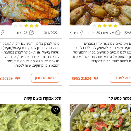
22/8
שעתיים ו-30 דקות
בינוני
3/1/2022
25 דקות
 ממולאים עם בשר אורז צנוברים
פילה לברק בלימון ודבש עם ירקות (עגבניות
ים שלא תרצו להפסיק לאכול! בכל ביס
צו לכם טעמים משוגעים בפה! החמוץ של
שיטות בישול שונות - פילה לברק במחבת + 
ן, המתוק של הדבש, עונג צרוף לחך שאתם
לברק בתנור - ארוחת צהריים / ארוחת ערב
ם לנסות להכין בבית בהקדם!
מנצחת פרווה טעימה ושווה עם טעמים
חמצמצים ומתוקים, שווה לנסות!
יסה למתכון
כניסה למתכון
21624 צפיות
20759 צפיות
סטה פסטו קר
סלט אבוקדו וביצים קשות