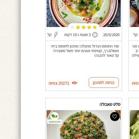
קל
20/6/2020
3 שעות ו-10 דקות
קל
 מגי
סוד החומוס הגדול מתגלה! מתכון לחומוס ביתי
ובצל סגול - ניתן להוסיף גם קישוא/זוקיני) ב-2
מושלם רך, קטיפתי וטעים יותר משל מסעדה!
פילה
קל מאוד להכנה!
כניסה למתכון
20272 צפיות
סלט טאבולה
מתכון טבעוני