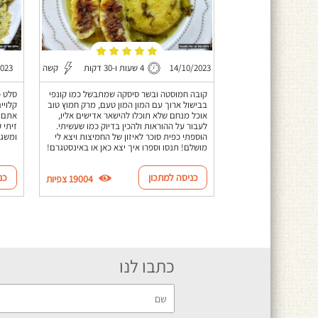
14/10/2023
4 שעות ו-30 דקות
קשה
2023
קובה חמוסטה ובשר סיסקה שמתבשל כמו קונפי
סלט פ
בבישול ארוך עם המון המון טעם, מרק חמוץ טוב
קלויי
אוכל מנחם שלא תוכלו להישאר אדישים אליו,
אתם ר
לעבור על ההוראות ולהכין בדיוק כמו שעשיתי.
זיתי 
הוספתי כפית סוכר לאיזון של החמיצות ויצא לי
ומשגע
מושלם! תנסו וספרו איך יצא כאן או באינסטגרם!
כניסה למתכון
כנ
19004 צפיות
כתבו לנו