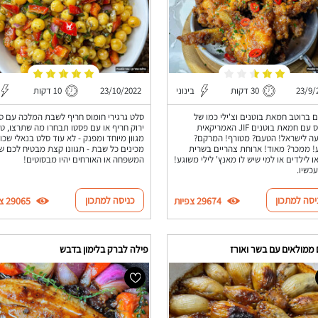
23/9/
30 דקות
בינוני
23/10/2022
10 דקות
ם ברוטב חמאת בוטנים וצ'ילי כמו של
סלט גרגירי חומוס חריף לשבת המלכה עם ס
יומנגס עם חמאת בוטנים JIF האמריקאית
ירוק חריף או עם פסטו תבחרו מה שתרצו, ט
ה לישראל! הטעם? מטורף! המרקם?
מגוון מיוחד ומפנק - לא עוד סלט בנאלי שכול
 ממכר? מאוד! ארוחת צהריים בשרית
מכינים כל שבת - תגוונו קצת מבטיח לכם ש
ו לילדים או למי שיש לו מאנץ' לילי משוגע!
המשפחה או האורחים יהיו מבסוטים!
עכשיו.
יסה למתכון
כניסה למתכון
29674 צפיות
29065 צפיות
 ממולאים עם בשר ואורז
פילה לברק בלימון בדבש