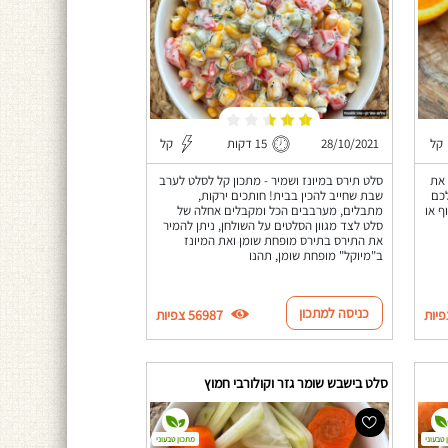
קל
28/10/2021
15 דקות
קל
 את
סלט תירס במיונז ושמיר - מתכון קל לסלט לערב
כם
שבת שחייב להכין בבית! חותכים ירקות,
ף או
מתבלים, מערבבים הכל ומקבלים אחלה של
סלט לצד מגוון הסלטים על השולחן, ניתן להמיר
את התירס בתירס מופחת שומן ואת המיונז
ב"מיוקל" מופחת שומן, תהנו
כניסה למתכון
56987 צפיות
סלט בישבש שומר גזר וקולורבי חמוץ
 טבעוני
מתכון טבעוני