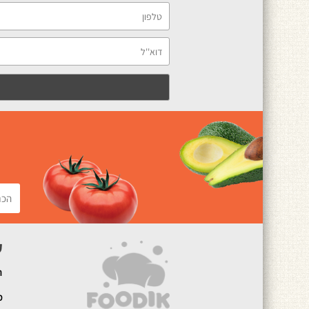
ק
ה
מ