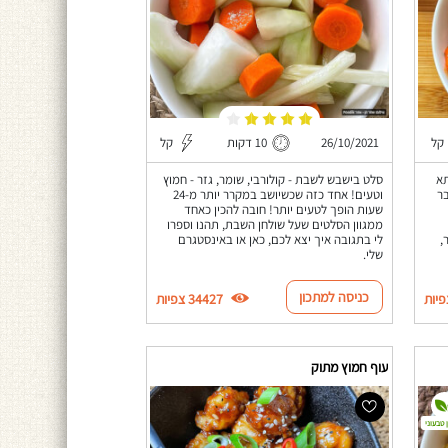
קל
26/10/2021
10 דקות
קל
תא
סלט בישבש לשבת - קולורבי, שומר, גזר - חמוץ
ר
וטעים! אחד כזה שכשיושב במקרר יותר מ-24
שעות הופך לטעים יותר! חובה להכין כאחד
ממגוון הסלטים שעל שולחן השבת, תהנו וספרו
,
לי בתגובה איך יצא לכם, כאן או באינסטגרם
שלי.
כניסה למתכון
34427 צפיות
עוף חמוץ מתוק
 טבעוני