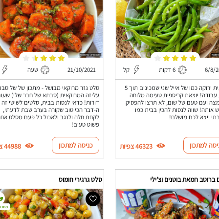
6/8/2
6 דקות
קל
21/10/2021
שעה
שעועית ירוקה כמו של אייל שני שמכינים תוך 5
סלט גזר מרוקאי מבושל - מתכון של של סב
עבודה! יוצאת קריספית טעימה מלוחה
עליזה המרוקאית (סבתא של חבר שלי) שעוב
ה ועם טעם של שום, לא תרצו להפסיק
דורות! כדאי לנסות בבית, סלטים לשישי זה
 אותה! שווה לנסות להכין בבית כמו
ה-דבר הכי טוב שקורה בערב שבת לדעתי,
י ויצא לכם מושלם!
לקחת חלה ולנגב ולאכול כל פעם מסלט אחר
פשוט טעים!
יסה למתכון
כניסה למתכון
46323 צפיות
44988 צפיות
 ברוטב חמאת בוטנים וצ'ילי
סלט גרגירי חומוס
מתכון