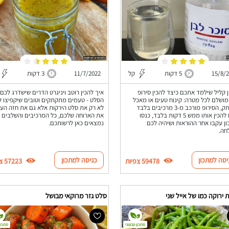
15/8/
5 דקות
קל
11/7/2022
3 דקות
 קליל שילמד אתכם כיצד להכין סירופ
איך להכין רוטב ויניגרט הדרים שישדרג לכם
מושלם לכל מטרה: קינוח טעים או מאכל
הסלט - טעמים מתקתקים וטובים שיקפיצו ל
מתקתק, הסירופ מורכב מ-3 מרכיבים בלבד
לא רק את סלט הירקות אלא גם את חזה העו
ולוקח להכין אותו ממש 5 דקות בלבד, כנסו
את הארוחה שלכם, כל המרכיבים והשלבים
ן עקבו אחר ההוראות ושיהיה לכם
נמצאים כאן לרשותכם.
חה.
יסה למתכון
כניסה למתכון
59478 צפיות
57223 צפיות
 ירוקה כמו של אייל שני
סלט גזר מרוקאי מבושל
מתכון טבעוני
מתכון