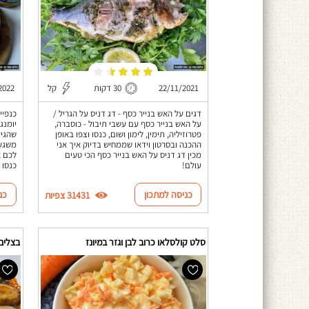
22/11/2021
30 דקות
קל
2022
דגים על האש בנייר כסף - דג דניס על הגריל /
כנפיי
על האש בנייר כסף עם עשבי תיבול - כוסברה,
פטרוזיליה, תימין, לימון ושום, כנסו וצפו באופן
שהגיע
ההכנה ובסרטון וידאו שממחיש בדיוק איך אני
משגע!
מכין דג דניס על האש בנייר כסף הכי טעים
לכם א
עולם!
כנסו 
כניסה למתכון
כנ
31431 צפיות
סלט קולסלאו כרוב לבן וגזר במיונז
בצלים