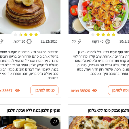
30/5/
40 דקות
קל
31/12/2020
20 דקות
זה עוף טעים בריא וקל להכנה - רעיון
נמצאים בחיטוב ורוצים להנות מקינוח יחסית
ת צהריים / ארוחת ערב קלה ומהירה למי
בריא? אוהבים סתם אורח חיים בריא? רוצים
 קצת אורח חיים בריא ולא לאכול משהו
להגדיל את מסת השריר? הבאתי לכם מתכון
 מדיי, סלט נפלא עם פטריות, עגבניה,
מושלם לפנקייק חלבון טעים עם שיבולת שוע
נים, חסה, פלפל ירוק חריף ועוד, כנסו
בננה, קינמון ועוד דברים טובים, כנסו ותכינו
 וספרו בתגובה איך יצא לכם.
לכם אחלה צ'יט בריא, תהנו וספרו איך יצא 
בתגובה.
יסה למתכון
כניסה למתכון
38926 צפיות
33667 צפיות
לבון מבצק טונה ללא גלוטן
פנקייק חלבון בננה ללא אבקת חלבון