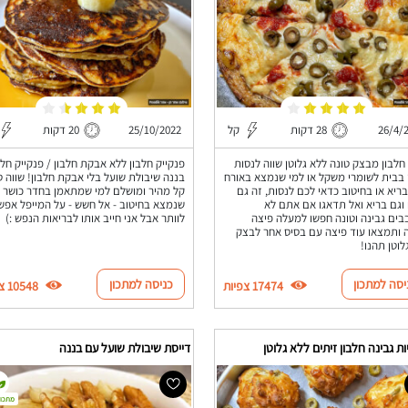
26/4/
28 דקות
קל
25/10/2022
20 דקות
חלבון מבצק טונה ללא גלוטן שווה לנסות
פנקייק חלבון ללא אבקת חלבון / פנקייק חלב
 בבית לשומרי משקל או למי שנמצא באורח
בננה שיבולת שועל בלי אבקת חלבון! שווה 
בריא או בחיטוב כדאי לכם לנסות, זה גם
קל מהיר ומושלם למי שמתאמן בחדר כושר א
וגם בריא ואל תדאגו אם אתם לא
שנמצא בחיטוב - אל חשש - על המייפל אפש
ים גבינה וטונה חפשו למעלה פיצה
לוותר אבל אני חייב אותו לבריאות הנפש :)
 ותמצאו עוד פיצה עם בסיס אחר לבצק
לוטן תהנו!
יסה למתכון
כניסה למתכון
17474 צפיות
10548 צפיות
ת גבינה חלבון זיתים ללא גלוטן
דייסת שיבולת שועל עם בננה
מתכון