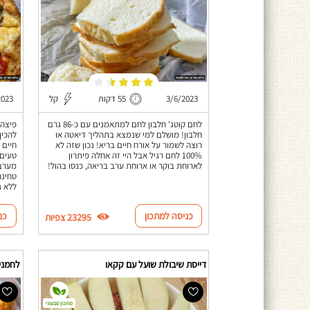
3/6/2023
55 דקות
קל
2023
לחם קוטג' חלבון לחם למתאמנים עם כ-86 גרם
פיצה 
חלבון! מושלם למי שנמצא בתהליך דיאטה או
להכין
רוצה לשמור על אורח חיים בריא! נכון שזה לא
חיים 
100% לחם רגיל אבל היי זה אחלה פיתרון
טעים 
לארוחת בוקר או ארוחת ערב בריאה, כנסו בהול!
מערבב
טחינה
ללא ג
כניסה למתכון
כנ
23295 צפיות
דייסת שיבולת שועל עם קקאו
לחמניו
מתכון טבעוני