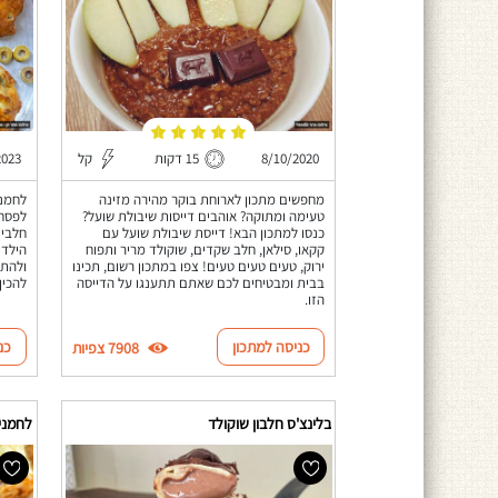
8/10/2020
15 דקות
קל
2023
מחפשים מתכון לארוחת בוקר מהירה מזינה
לחמני
טעימה ומתוקה? אוהבים דייסות שיבולת שועל?
לפסח 
כנסו למתכון הבא! דייסת שיבולת שועל עם
חלבי 
קקאו, סילאן, חלב שקדים, שוקולד מריר ותפוח
הילדי
ירוק, טעים טעים טעים! צפו במתכון רשום, תכינו
ולהתע
בבית ומבטיחים לכם שאתם תתענגו על הדייסה
להכין
הזו.
כניסה למתכון
כנ
7908 צפיות
בלינצ'ס חלבון שוקולד
לחמניו