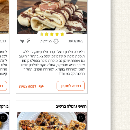
30/3/2023
25 דקות
קל
2023
בלינצ'ס חלבון במילוי קרם חלבון שוקולד ללא
תוספת סוכר! מושלם למי שנמצא בתהליך חיטוב
לכל ה
גם מופחת שומן גם מופחת סוכר בהחלט קינוח
לחלבו
שיותר בריא מהמקור, אחלה מקור לחלבון תוכלו
סלט ו
להכין לארוחת בוקר או לארוחת הערב. תהליך
ארוחת
ההכנה קל במיוחד!
קישור
כניסה למתכון
כנ
6097 צפיות
חטיפי גרנולה בריאים
בורקס 