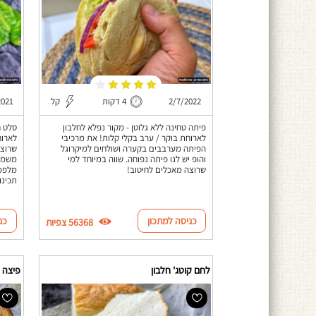
2/7/2022
4 דקות
קל
2021
פיתה טחינה ללא גלוטן - מקור נפלא לחלבון
סלט ח
לארוחת בוקר / ערב בקלי קלות! את מרכיבי
לארוח
הפיתה מערבבים בקערה ושולחים למיקרוגל
שרוצה
והופ יש לנו פיתה נפוחה. שווה במיוחד למי
משמין
שרוצה מאכלים לחיטוב!
מלפפו
תכינו
כניסה למתכון
כנ
56368 צפיות
לחם קוטג' חלבון
פיצה ח