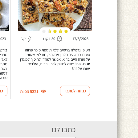
17/8/2023
50 דקות
קל
2023
חטיפי גרנולה בריאים ללא תוספת סוכר פרווה
בורקס
טעים בריא עם חלבון אחלה קינוח למי ששומר
מפוצץ
על אורח חיים בריא, אפשר לפורר ולהוסיף למעדן
לאלו 
יוגורט פרו! שווה לנסות להכין בבית, הילדים
מתפוצ
יעופו על זה!
בשר ו
לנסות
טובה.
כניסה למתכון
כנ
5321 צפיות
כתבו לנו