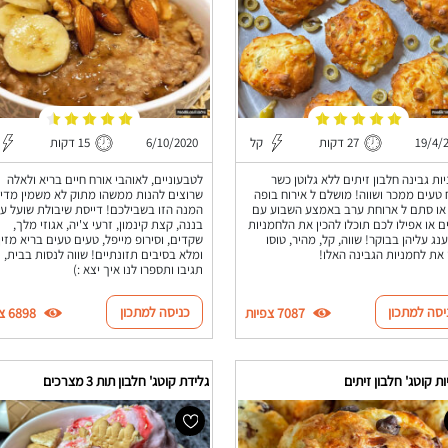
19/4/
27 דקות
קל
6/10/2020
15 דקות
ות גבינה חלבון זיתים ללא גלוטן כשר
לטבעוניים, לאוהבי אורח חיים בריא ולאלה
טעים ממכר ושווה! מושלם ל אירוח בופה
שרוצים להנות ממשהו מתוק לא משמין מדיי 
או סתם ל ארוחת ערב באמצע השבוע עם
המנה הזו בשבילכם! דייסת שיבולת שועל ע
ם או אפילו לכם תוכלו להכין את הלחמניות
בננה, קצת קינמון, זרעי צ'יה, אגוזי מלך,
נג עליהן בבוקר! שווה, קל, מהיר, טוסו
שקדים, וסירופ מייפל, טעים טעים בריא מזין
 את לחמניות הגבינה האלו!
ומלא בסיבים תזונתיים! שווה לנסות בבית,
תגיבו ותספרו לנו איך יצא :)
יסה למתכון
כניסה למתכון
7087 צפיות
6898 צפיות
ת קוטג' חלבון זיתים
גלידת קוטג' חלבון תות 3 מצרכים