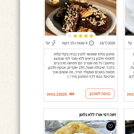
קל
18/7/2020
4 שעות ו-15 דקות
קל
מתכון נפלא שאפשר להכין בבית בקלי קלות
לחטיפי חלבון בריאים ללא סוכר למי שנמצא
בחיטוב! כל מה שצריך הם חמישה מרכיבים
ל,
בלבד: שיבולת שועל, חלב שקדים, אבקת חלבון,
חמאת בוטנים ושוקולד מריר, מה עושים ואיך
לכם
מכינים? כנסו לדף המתכון מיד! :)
כניסה למתכון
23926 צפיות
זיווה דפי אורז ללא גלוטן