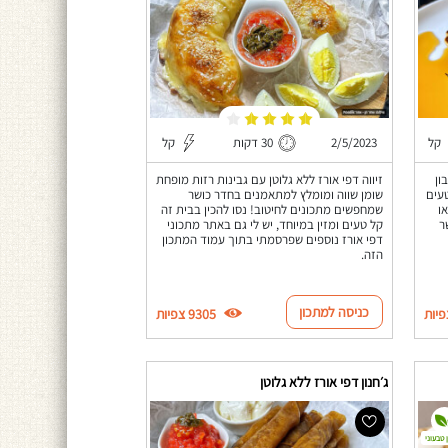
קל
2/5/2023
30 דקות
קל
ון
זיווה דפי אורז ללא גלוטן עם גבינות רזות מופחת
טעים
שומן שווה ומומלץ למתאמנים בחדר כושר
ו
שמחפשים מתכונים לחיטוב! נסו להכין בבית זה
ר
קל טעים ומזין במיוחד, יש לי גם באתר מתכוני
דפי אורז נוספים שפרסמתי בתוך עמוד המתכון
הזה.
כניסה למתכון
9305 צפיות
ג׳חנון דפי אורז ללא גלוטן
 טבעוני