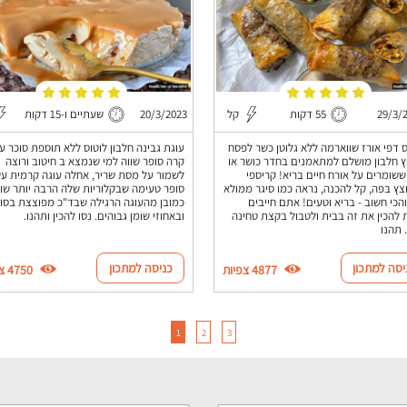
29/3/
55 דקות
קל
20/3/2023
שעתיים ו-15 דקות
 דפי אורז שווארמה ללא גלוטן כשר לפסח
עוגת גבינה חלבון לוטוס ללא תוספת סוכר ע
 חלבון מושלם למתאמנים בחדר כושר או
קרה סופר שווה למי שנמצא ב חיטוב ורוצה
ששומרים על אורח חיים בריא! קריספי
לשמור על מסת שריר, אחלה עוגה קרמית ע
ץ בפה, קל להכנה, נראה כמו סיגר ממולא
סופר טעימה שבקלוריות שלה הרבה יותר שוו
הכי חשוב - בריא וטעים! אתם חייבים
כמובן מהעוגה הרגילה שבד"כ מפוצצת בסו
 להכין את זה בבית ולטבול בקצת טחינה
ובאחוזי שומן גבוהים. נסו להכין ותהנו.
 תהנו
יסה למתכון
כניסה למתכון
4877 צפיות
4750 צפיות
1
2
3