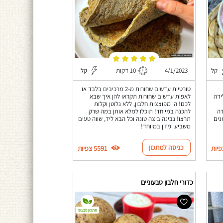
קל
4/1/2023
10 דקות
קל
טורטיות עדשים שחורות מ-2 מרכיבים בלבד או
ידה
לאפות עדשים שחורות תקראו להן איך שבא
לכם! הן מפוצצות חלבון, ללא גלוטן וקלות
דה
להכנה במיוחד! תוכלו למלא אותן במה שרק
נים
תרצו! גבינה ביצה טונה וכל הבא ליד, שווה טעים
משביע ומזין במיוחד!
כניסה למתכון
5591 צפיות
כדורי חלבון טבעוניים
מתכון טבעוני