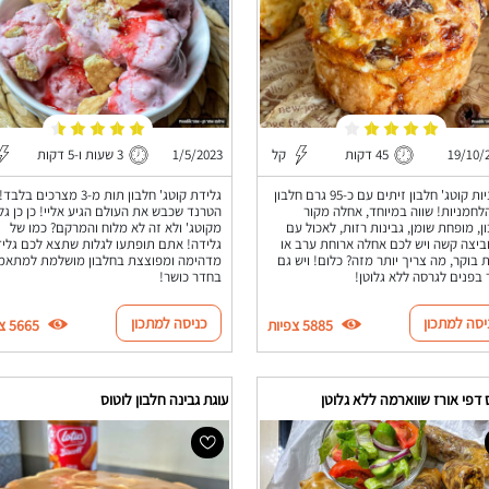
19/10/
45 דקות
קל
1/5/2023
3 שעות ו-5 דקות
לחמניות קוטג' חלבון זיתים עם כ-95 גרם חלבון
גלידת קוטג' חלבון תות מ-3 מצרכים בלבד!
לחמניות! שווה במיוחד, אחלה מקור
הטרנד שכבש את העולם הגיע אליי! כן כן גל
ן, מופחת שומן, גבינות רזות, לאכול עם
מקוטג' ולא זה לא מלוח והמרקם? כמו של
ביצה קשה ויש לכם אחלה ארוחת ערב או
גלידה! אתם תופתעו לגלות שתצא לכם גלי
 בוקר, מה צריך יותר מזה? כלום! ויש גם
מדהימה ומפוצצת בחלבון מושלמת למתאמ
 בפנים לגרסה ללא גלוטן!
בחדר כושר!
יסה למתכון
כניסה למתכון
5885 צפיות
5665 צפיות
דפי אורז שווארמה ללא גלוטן
עוגת גבינה חלבון לוטוס