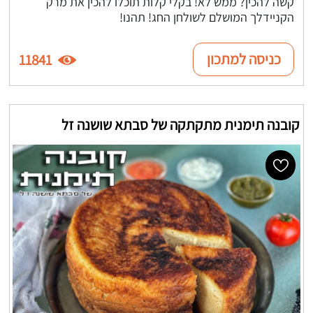
קשה להכין? ממש לא! בקלי קלות תוכלו להכין את מרק
הקניידלך המושלם לשולחן החג! תהנו!
כניסה למתכון
11841
קובנה תימנית מתקתקה של סבתא שושנה זל