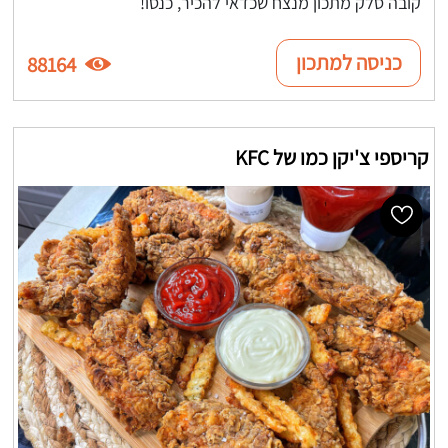
קובה סלק מתכון מנצח שכדאי להכיר, כנסו!
כניסה למתכון
88164
קריספי צ'יקן כמו של KFC