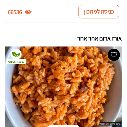
כניסה למתכון
66536
אורז אדום אחד אחד
מתכון טבעוני