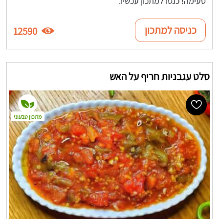
טעימה! כנסו למתכון עכשיו.
כניסה למתכון
12590
סלט עגבניות חריף על האש
מתכון טבעוני