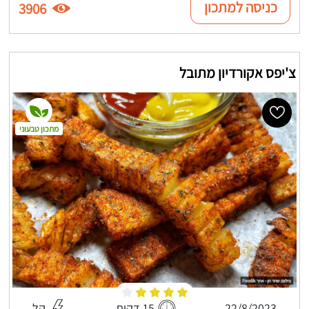
כניסה למתכון
3906
צ'יפס אקורדיון מתובל
מתכון טבעוני
22/8/2023
15 דקות
קל