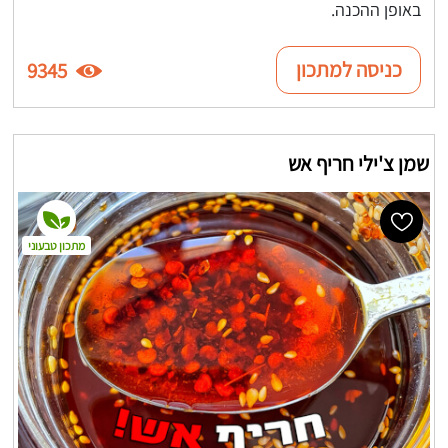
באופן ההכנה.
כניסה למתכון
9345
שמן צ'ילי חריף אש
מתכון טבעוני