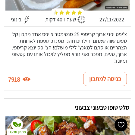
27/11/2022
שעה ו-40 דקות
בינוני
צ'יפס יפני ארוך קריספי 25 סנטימטר צ'יפס אחד מתכון קל
טעים שווה שאתם והילדים תהנו ממנו כתוספת לארוחת
הצהריים או סתם למאנץ' לילי מושלם! הצ'יפס יוצא קריספי,
ארוך, טעים, ממכר ואני נורא ממליץ לאכול אותו עם קטשופ
ומיונז!
כניסה למתכון
7918
סלט טופו טבעוני צבעוני
מתכון טבעוני