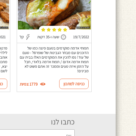
19/7/2022
שעה ו-35 דקות
קל
2021
תפוחי אדמה מוקרמים בטעם פיצה כמו של
פרנץ'
הדוכנים עם מבחר הגבינות של שופרסל - טעם
של עוד! נסו להכין את המוקרמים האלו בבית עם
אוהבי
תפוח אדמה אדום / תפוח אדמה בלאדי, חבל
מתכון
על הזמן איזה טעים וממכר זה אתם פשוט לא
יצא, 
מבינים!
לשם 
כניסה למתכון
כנ
1779 צפיות
כתבו לנו