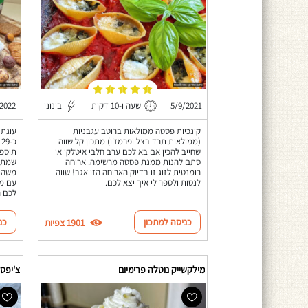
5/9/2021
שעה ו-10 דקות
בינוני
/2022
קונכיות פסטה ממולאות ברוטב עגבניות
עוגת 
(ממולאות תרד בצל ופרמז'ו) מתכון קל שווה
שחייב להכין אם בא לכם ערב חלבי איטלקי או
תוספת
סתם להנות ממנת פסטה מרשימה. ארוחה
שמתא
רומנטית לזוג זו בדיוק הארוחה הזו אגב! שווה
משהו 
לנסות ולספר לי איך יצא לכם.
עם ממ
לכם ה
כניסה למתכון
כנ
1901 צפיות
מילקשייק נוטלה פרימיום
צ'יפס