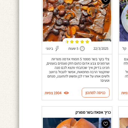
קל
22/3/2025
5 שעות
בינוני
עם
צלי בקר בשר מספר 5 תפוחי אדמה פטריות
לח
וערמונים צבע אדום כתום חזק טעמים בועטים,
תכינו בדיוק איך שכתבתי ותצא לכם מנה
ל
שתקצור הרבה מחמאות, אפשר לטבול ברוטב
ה
ולשים אותו על אורז לבן ופשוט להתענג, מנחם
וטעים!
כניסה למתכון
1904 צפיות
כריך אסאדו בשר מפורק