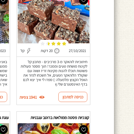
27/10/2021
20 דקות
קל
2023
חיתוכיות לוהאקר מ-3 מרכיבים - מתכון קל
באנים
לקינוח מושחת טעים וממכר! תוך מספר פעולות
פשוטות תוכלו להנות מקינוח זריז ושווה עם
שמשלב
שוקולד הלוהאקר הטעים, אל תשכחו לפזר את
בישול
הוופל הקצוץ מלמעלה :) ספרו לי איך יצא לכם
שאתם 
בדף האינסטגרם שלי.ץ
איך ו
כניסה למתכון
כנ
1941 צפיות
קונכיות פסטה ממולאות ברוטב עגבניות
עוגת ג