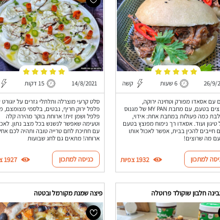
26/9/
6 שעות
קשה
14/8/2021
15 דקות
 עם אסאדו מפורק וטחינה ירוקה,
סלט קרעי מוצרלה ותלתלי גזרים על יוגורט 
מפוצצים בטעם, עם מחבת MY PAN של מגנוס
פלפל ירוק חריף, נבטים, בלסמי מצומצם, מ
ת כמה פעולות במחבת אחת: אידוי,
פלפל ושמן זית! ארוחת בוקר מהירה קלה
 טיגון ועוד. אסאדו רך נימוח מפוצץ בטעם
וטעימה שאפשר לנשנש בכל מצב נתון. לאכו
חייבים להכין בבית, אפשר לאכול אותו
עם חתיכת לחם טרייה טובה ותהיה לכם אחל
עם מה שרוצים!
ארוחה! מתאים גם לחג שבועות
יסה למתכון
כניסה למתכון
1932 צפיות
1927 צפיות
בינה חלבון שוקולד פרוטלה
פיצה שמנת מקורמל ובטטה