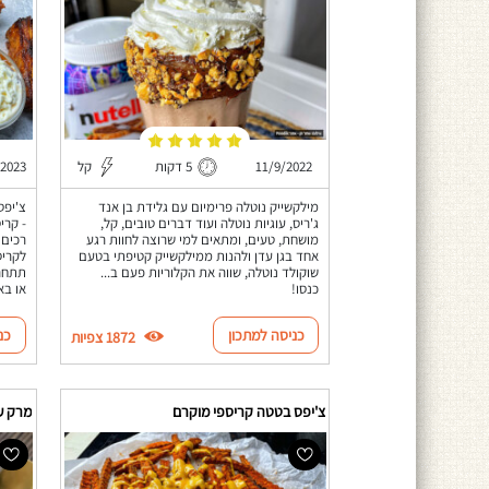
11/9/2022
5 דקות
קל
/2023
מילקשייק נוטלה פרימיום עם גלידת בן אנד
ג'ריס, עוגיות נוטלה ועוד דברים טובים, קל,
- קרי
מושחת, טעים, ומתאים למי שרוצה לחוות רגע
רכים 
אחד בגן עדן ולהנות ממילקשייק קטיפתי בטעם
לקריס
שוקולד נוטלה, שווה את הקלוריות פעם ב...
תתחרט
כנסו!
או בא
כניסה למתכון
כנ
1872 צפיות
צ'יפס בטטה קריספי מוקרם
מרק עג