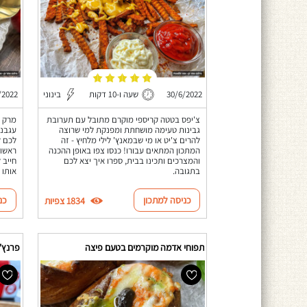
30/6/2022
שעה ו-10 דקות
בינוני
/2022
צ'יפס בטטה קריספי מוקרם מתובל עם תערובת
מרק ע
גבינות טעימה מושחתת ומפנקת למי שרוצה
עגבני
להרים צ'יט או מי שבמאנץ' לילי מלחיץ - זה
לכם ל
המתכון המתאים עבורו! כנסו צפו באופן ההכנה
ראשונ
והמצרכים ותכינו בבית, ספרו איך יצא לכם
חייב 
בתגובה.
אותו 
כניסה למתכון
כנ
1834 צפיות
תפוחי אדמה מוקרמים בטעם פיצה
פרנץ' 