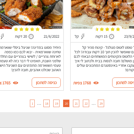
23/9/
15 דקות
קל
21/6/2022
20 דקות
 טוסט לוטוס מגולגל - קינוח מהיר קל
היחיד מסוגו במדינה! שניצל ביסלי שווארמה
לילדים שאפשר להכין תוך 10 דקות עבודה! לכל
טחינה שווארמאית - יבוא לכם כמו כפפה
 הלוטוס והקינוחים המושחתים הבאתי לכם
לארוחת צהריים / לשישי בצהריים עם החלה
 מושלם! חובה לנסות בבית ולכתוב לי איך
שלפני השבת, תאמינו לי דבר כזה לא טעמת
עקבו אחריי באינסטגרם המתכונים עולים
טעמי השווארמה מתמזגים עם השניצל הישר
קודם!
האהוב שכולנו אוהבים, חובה להכין!
יסה למתכון
כניסה למתכון
1768 צפיות
1765 צפיות
…
…
1
18
19
20
21
22
29