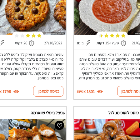
21/6
שעה ו-15 דקות
בינוני
27/10/2022
26 דקות
גבניות עם אורז מלא בטעמים עם
עוגיות חמאת בוטנים ושוקולד צ'יפס ללא גלו
ות מגי בזיליקום ועוד דברים טובים שיתנו
פרווה מ-4 מצרכים בלבד! קלי קלות ללא מ
הרגיש טעם עמוק מה הוא! מושלם כמנה
שווה וטעים! במהירות תקבלו אחלה עוגיות
ה פרווה לפני הארוחה, מי שלא רוצה לא
טעימות ומיוחדות בלי עבודה קשה, כאלה שיה
להוסיף את האורז אך אני ממליץ להוסיף
קראנצ'יות ומפנקות על הבוקר או עם הקפה.
הוא מושלם כשהוא מתמזג עם המרק הזה.
כנסו וצפו במתכון.
יסה למתכון
כניסה למתכון
1801 צפיות
1796 צפיות
טוסט לוטוס מגולגל
שניצל ביסלי שווארמה