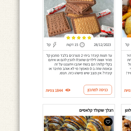
קל
28/12/2023
15 דקות
קל
יר
עד חצות קינדר ביתי 2 מצרכים בלבד מתכון קל
חת
מהיר ושווה לילדים שתוכלו להכין להם או איתם
ל
בקלי קלות! הם בטוח יאהבו ויתענגו על זה
ובאמת שזה ב-0 מאמץ! מי לא אוהב פתיבר או
יד!
קינדר? אין מצב שיש מישהו כזה. תנסו.
כניסה למתכון
1844 צפיות
וטן
רוגלך שוקולד קלאסיים