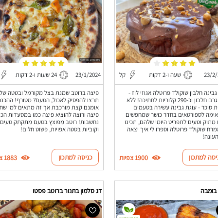
23/2
שעה ו-2 דקות
קל
23/1/2024
24 שעות ו-2 דקות
גבינה חלבון שוקולד פרוטלה אגוזי לוז -
פיצה ברוטב שמנת בצל מקורמל ובטטה של
כ-29 גרם חלבון וכ-290 קלוריות לחתיכה! ללא
תרצו להפסיק לאכול, הטעם? מטורף! ההכנה
 סוכר - עוגת גבינה עשירה בטעמים
אומנם קצת מורכבת אך זה מתאים למי שח
ימה לספורטאים בחדר כושר שמחפשים
פיצה ורוצה להוציא פיצה כמו במסעדות הכי
מתוק וטעים לתפריט היומי שלהם, תכינו
נחשבות! רוטב מפוצץ בטעם מתקתק טעים
רח שוקולד פרוטלה וספרו לי איך יצאה
וקוביות בטטה אפויות, פשוט חלום!
עוגה!
יסה למתכון
כניסה למתכון
1900 צפיות
1883 צפיות
 בומבה
דג סלמון בתנור ברוטב פסטו