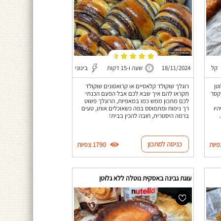
קל
18/11/2024
שעה ו-15 דקות
בינוני
טן
רוגלך שוקולד קלאסיים או קרואסונים שוקולד
יקסר
תקראו להם איך שבא לכם אבל הפעם הכנתי
לכם מתכון ממש כמו במאפיות, הרוגלך פשוט
יו
רך נימוח ומתמוסס בפה כשאוכלים אותו, טעים
ברמה היסטרית, חובה להכין בבית!
כניסה למתכון
1790 צפיות
עוגת גבינה באסקית נוטלה ללא גלוטן