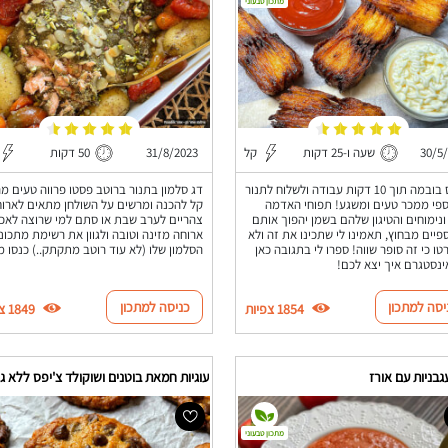
מתכון טבעוני
30/5
שעה ו-25 דקות
קל
31/8/2023
50 דקות
צ'יפס בובמה תוך 10 דקות עבודה ולשלוח לתנור
דג סלמון בתנור ברוטב פסטו פרווה טעים מה
ספי ממכר טעים ומשגע! תפוחי האדמה
קל להכנה ומרשים על השולחן מתאים לארו
ונימוחים והטיגון שלהם בשמן יהפוך אותם
צהריים לערב שבת או סתם למי שרוצה לאכו
פיים מבחוץ, תאמינו לי שתכינו את זה ולא
ארוחה מזינה וטובה ולגוון את רשימת מתכוני
ו כי זה סופר שווה! ספרו לי בתגובה כאן
הסלמון שלו (לא עוד רוטב מתקתק..) כנסו מ
ינסטגרם איך יצא לכם!
יסה למתכון
כניסה למתכון
1854 צפיות
1849 צפיות
בניות עם אורז
עוגיות חמאת בוטנים ושוקולד צ'יפס ללא גל
מתכון טבעוני