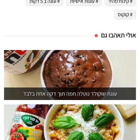
# קינוח מהיר
# עוגות אישיות
# עוגה ב 5 דקות
# קוקוס
אולי תאהבו גם
עוגת שוקולד נוטלה חמה תוך דקה אחת בלבד