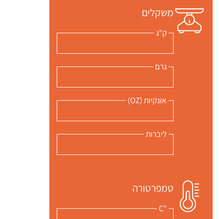
משקלים
ק"ג
גרם
 שלי "פודיק" כמנויים עוד היום!
י כמנויים ותלחצו על הפעמון תקבלו התראה לטלפון הנייד ברגע שעולה מתכון חדש לערוץ,
אונקיות (OZ)
ליברות
טמפרטורה
°C