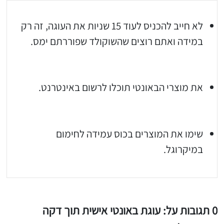
לא חייב להכניס לעוד 15 שניות את העוגה, זה רק
במידה ואתם רוצים שהשוקולד שפוררתם ימס.
יגו אותי באינסטגרם
הכנתם מתכון שלי? חפשו "Shahar_Hen_Hayokra" באינסטגרם עקבו אחריי עוד היום ותעלו את המתכון שהכנתם לסטורי ואני
את מוצרי הבאונטי תוכלו לרשום באינטרנט.
שימו את המוצרים בכוס עמידה לחימום
במיקרוגל.
0 תגובות על: עוגת באונטי אישית תוך דקה