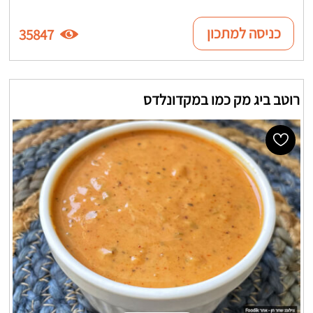
כניסה למתכון
35847
רוטב ביג מק כמו במקדונלדס