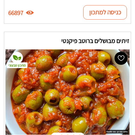
כניסה למתכון
66897
זיתים מבושלים ברוטב פיקנטי
מתכון טבעוני