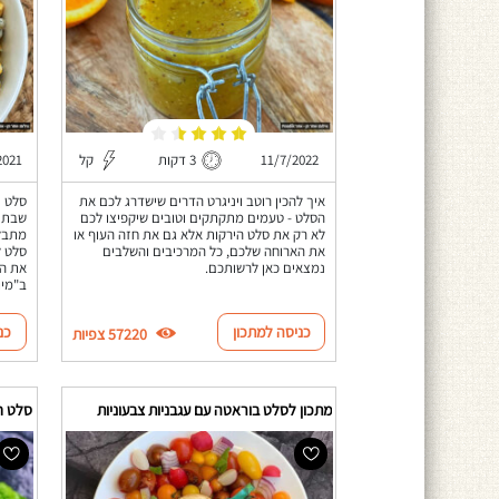
11/7/2022
3 דקות
קל
2021
איך להכין רוטב ויניגרט הדרים שישדרג לכם את
סלט ת
הסלט - טעמים מתקתקים וטובים שיקפיצו לכם
שבת ש
לא רק את סלט הירקות אלא גם את חזה העוף או
מתבלי
את הארוחה שלכם, כל המרכיבים והשלבים
סלט ל
נמצאים כאן לרשותכם.
את הת
ב"מיו
כניסה למתכון
כנ
57220 צפיות
מתכון לסלט בוראטה עם עגבניות צבעוניות
סלט חז