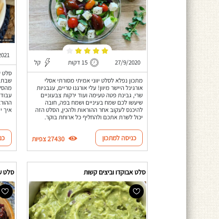
2021
27/9/2020
15 דקות
קל
סלט ק
שבת -
מתכון נפלא לסלט יווני אמיתי מסורתי אסלי
אורגינל היישר מיוון! עלי אורגנו טריים, עגבניות
עבודה
שרי, גבינת פטה טעימה ועוד ירקות צבעוניים
ההורא
שיעשו לכם שמח בעיניים ושמח בפה, חובה
איך י
להיכנס לעקוב אחר ההוראות ולהכין, הסלט הזה
יכול לשרת אתכם ולהחליף כל ארוחת בוקר.
כניסה למתכון
כנ
27430 צפיות
סלט אבוקדו וביצים קשות
סלט ע