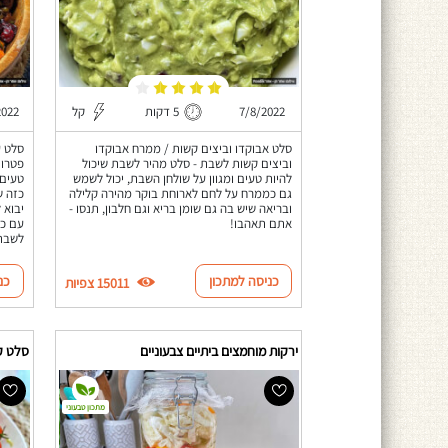
7/8/2022
5 דקות
קל
2022
סלט אבוקדו וביצים קשות / ממרח אבוקדו
סלט ע
וביצים קשות לשבת - סלט מהיר לשבת שיכול
פטרוז
להיות טעים ומגוון על שולחן השבת, יכול לשמש
טעים 
גם כממרח על לחם לארוחת בוקר מהירה קלילה
כזה ש
ובריאה שיש בה גם שומן בריא וגם חלבון, תנסו -
יבוא 
אתם תאהבו!
עם כל
לשבת 
כניסה למתכון
כנ
15011 צפיות
ירקות מוחמצים ביתיים צבעוניים
סלט ק
מתכון טבעוני