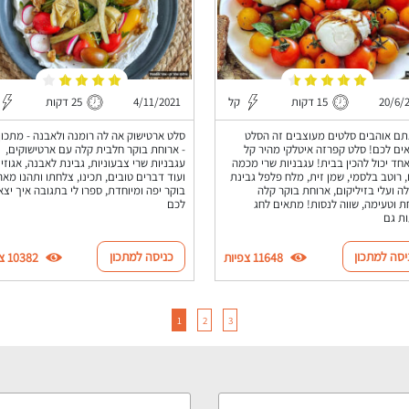
20/6/
15 דקות
קל
4/11/2021
25 דקות
ם אוהבים סלטים מעוצבים זה הסלט
סלט ארטישוק אה לה רומנה ולאבנה - מתכון
ם לכם! סלט קפרזה איטלקי מהיר קל
- ארוחת בוקר חלבית קלה עם ארטישוקים,
חד יכול להכין בבית! עגבניות שרי מכמה
עגבניות שרי צבעוניות, גבינת לאבנה, אגוזי
, רוטב בלסמי, שמן זית, מלח פלפל גבינת
ועוד דברים טובים, תכינו, צלחתו ותהנו מאר
ה ועלי בזיליקום, ארוחת בוקר קלה
בוקר יפה ומיוחדת, ספרו לי בתגובה איך יצא
 וטעימה, שווה לנסות! מתאים לחג
לכם
ת גם
יסה למתכון
כניסה למתכון
11648 צפיות
10382 צפיות
1
2
3