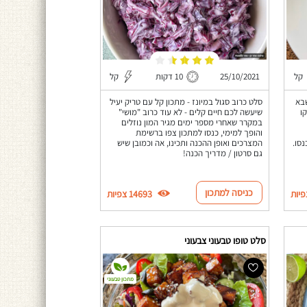
קל
25/10/2021
10 דקות
קל
שבא
סלט כרוב סגול במיונז - מתכון קל עם טריק יעיל
ו
שיעשה לכם חיים קלים - לא עוד כרוב "מושי"
במקרר שאחרי מספר ימים מגיר המון נוזלים
והופך למימי, כנסו למתכון צפו ברשימת
סו.
המצרכים ואופן ההכנה ותכינו, אה וכמובן שיש
גם סרטון / מדריך הכנה!
כניסה למתכון
14693 צפיות
סלט טופו טבעוני צבעוני
מתכון טבעוני