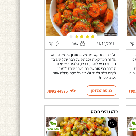
קל
21/10/2021
שעה
קל
סלט גזר מרוקאי מבושל - מתכון של של סבתא
תם
עליזה המרוקאית (סבתא של חבר שלי) שעובר
דורות! כדאי לנסות בבית, סלטים לשישי זה
ת
ה-דבר הכי טוב שקורה בערב שבת לדעתי,
וחים
לקחת חלה ולנגב ולאכול כל פעם מסלט אחר,
פשוט טעים!
כניסה למתכון
44976 צפיות
סלט גרגירי חומוס
 טבעוני
מתכון טבעוני