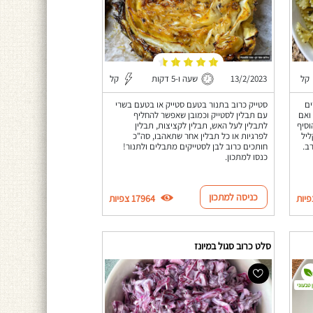
קל
13/2/2023
שעה ו-5 דקות
קל
ים
סטייק כרוב בתנור בטעם סטייק או בטעם בשרי
ואם
עם תבלין לסטייק וכמובן שאפשר להחליף
וסיף
לתבלין לעל האש, תבלין לקציצות, תבלין
יל
לפרגיות או כל תבלין אחר שתאהבו, סה"כ
ב.
חותכים כרוב לבן לסטייקים מתבלים ולתנור!
כנסו למתכון.
כניסה למתכון
17964 צפיות
סלט כרוב סגול במיונז
 טבעוני