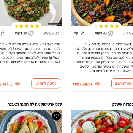
17/7/
45 דקות
קל
29/9/2022
30 דקות
דשים שחורות ובטטה עם חמוציות
סלט טאבולה או סלט טבולה תקראו לו איך 
ליה ועוד דברים טובים ובריאים, סלט מזין
לכם - מרענן - טעים חמוץ וממכר! לא תפסיק
משביע עם המון חלבון וסיבים תזונתיים,
לאכול אותו! סלט לשבת שיהפוך לקבוע על
יבוא לכם טוב בכל יום בשבוע ובמיוחד
השולחן! אפשר לשלב אותו כמגוון הסלטים
לכם יפה וטוב על שולחן השבת, תכינו ותהנו
בארוחות הצהריים או כסלט לארוחת בוקר! כנ
 המשפחה. יש באתר עוד מגוון סלטים
שאתם רק צריכים למצוא ולהכין.
יסה למתכון
כניסה למתכון
14894 צפיות
14758 צפיות
פרזה איטלקי
סלט ארטישוק אה לה רומנה ולאבנה