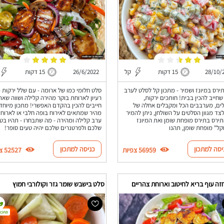
28/10/
15 דקות
קל
26/6/2022
15 דקות
ירס במיונז ושמיר - מתכון קל לסלט לערב
סלט חלומי כמו של ארומה - עם שלל ירקות -
חייב להכין בבית! חותכים ירקות,
רעיון לארוחת בוקר מהירה קלילה ושווה שא
ם, מערבבים הכל ומקבלים אחלה של
חייבים להכין בהקדם האפשרי! מתכון מיוחד
צד מגוון הסלטים על השולחן, ניתן להמיר
מהיר שמתאים לאירוח בופה חלבי או לארוח
ירס בתירס מופחת שומן ואת המיונז
ערב קלילה ומהירה - מה שתבחרו - תהיו בט
קל" מופחת שומן, תהנו
שלכם ולפרטנרים שלכם יהיה טעים סופר!
יסה למתכון
כניסה למתכון
56959 צפיות
52527 צפיות
ה עוף בריא לחיטוב וארוחת צהריים
סלט בישבש שומר גזר וקולורבי חמוץ
מתכון