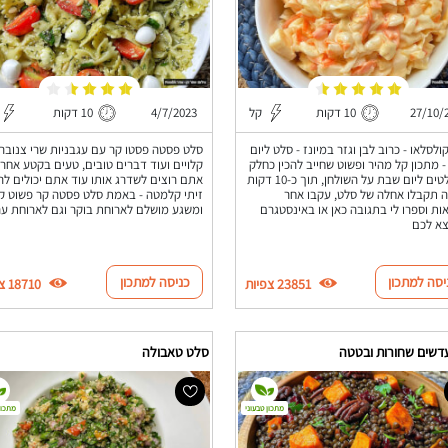
27/10/
10 דקות
קל
4/7/2023
10 דקות
ולסלאו - כרוב לבן וגזר במיונז - סלט ליום
סלט פסטה פסטו קר עם עגבניות שרי צנובר
 מתכון קל מהיר ופשוט שחייב להכין כחלק
קלויים ועוד דברים טובים, טעים בקטע אחר 
מהסלטים ליום שבת על השולחן, תוך כ-10 דקות
אתם רוצים לשדרג אותו עוד אתם יכולים לה
 תקבלו אחלה של סלט, עקבו אחר
זיתי קלמטה - באמת סלט פסטה קר פשוט קל
ות וספרו לי בתגובה כאן או באינסטגרם
ומשגע מושלם לארוחת בוקר וגם לארוחת ער
צא לכם
יסה למתכון
כניסה למתכון
23851 צפיות
18710 צפיות
דשים שחורות ובטטה
סלט טאבולה
מתכון טבעוני
מתכון