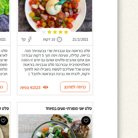
21/2/2021
10 דקות
קל
2021
סלט בוראטה עם עגבניות שרי צבעוניות! מנה
סלט ח
בריאה, קלילה, טעימה ויפה תוך 5 דקות עבודה!
לארוח
אם אתם אוהבים סלטים ושהם גם יפים זו המנה
שרוצה
האולטימטיבית עבורכם! סלט עגבניות בוראטה
משמין
טעים שכל שעליכם לעשות בשבילו הוא לחתוך
מלפפו
ירקות, להניח את גבינת הבוראטה ולתבל :)
תכינו
כניסה למתכון
כנ
41523 צפיות
סלט יווני מסורתי טעים במיוחד
סלט קו