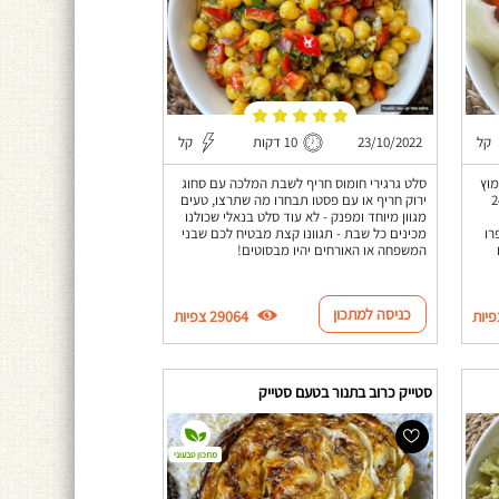
קל
23/10/2022
10 דקות
קל
מוץ
סלט גרגירי חומוס חריף לשבת המלכה עם סחוג
שיושב במקרר יותר מ-24
ירוק חריף או עם פסטו תבחרו מה שתרצו, טעים
מגוון מיוחד ומפנק - לא עוד סלט בנאלי שכולנו
רו
מכינים כל שבת - תגוונו קצת מבטיח לכם שבני
המשפחה או האורחים יהיו מבסוטים!
כניסה למתכון
29064 צפיות
סטייק כרוב בתנור בטעם סטייק
מתכון טבעוני