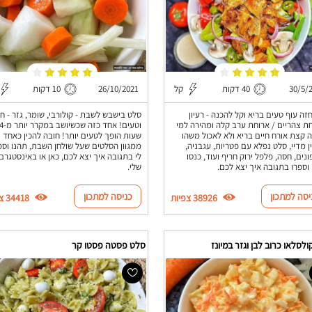
30/5/
40 דקות
קל
26/10/2021
10 דקות
זה עוף טעים בריא וקל להכנה - רעיון
סלט בישבש לשבת - קולורבי, שומר, גזר - ח
ת צהריים / ארוחת ערב קלה ומהירה למי
וטעים! אחד כזה שכ
 קצת אורח חיים בריא ולא לאכול משהו
שעות הופך לטעים יותר! חובה להכין כאחד
 מדיי, סלט נפלא עם פטריות, עגבניה,
ממגוון הסלטים שעל שולחן השבת, תהנו וספ
נים, חסה, פלפל ירוק חריף ועוד, כנסו
לי בתגובה איך יצא לכם, כאן או באינסטגרם
 וספרו בתגובה איך יצא לכם.
שלי.
יסה למתכון
כניסה למתכון
38926 צפיות
34418 צפיות
לסלאו כרוב לבן וגזר במיונז
סלט פסטה פסטו קר