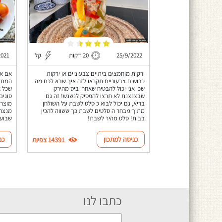
25/9/2022
20 דקות
קל
2021
ירקות מוחמצים ביתיים צבעוניים או ירקות
אם את
כבושים צבעוניים תקראו לזה איך שבא לכם מה
המתאי
שכן אני יכול להבטיח שאחרי ביס מהירק
שכל א
שבצנצנת לא תרצו להפסיק לנשנש! זה גם
סוגים
בריא, גם יכול לבוא כ סלט לשבת על השולחן
מוצרל
מתוך מבחר ה סלטים לשבת כך ששווה להכין
מנצחת
בבית! סלט מהיר לשבת!
שבועו
כניסה למתכון
כנ
14391 צפיות
כתבו לנו