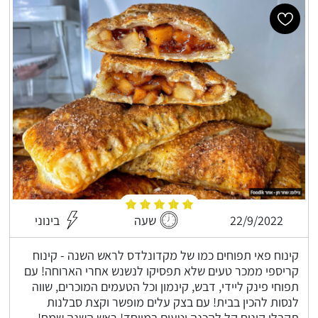
22/9/2022
שעה
בינוני
קינוח פאי תפוחים כמו של מקדונלדס לראש השנה - קינוח
קריספי ממכר טעים שלא תפסיקו לנשנש אחרי הארוחה! עם
תפוחי פינק ליידי, דבש, קינמון וכל הטעמים המוכרים, שווה
לנסות להכין בבית! עם בצק עלים מופשר וקצת סבלנות
תקבלו קינוח קל להכנה וטעים במיוחד! ראש השנה שמח!