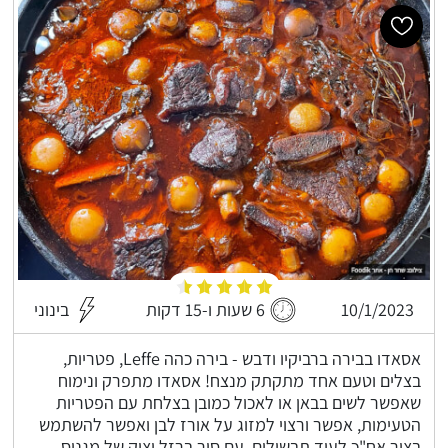
10/1/2023
6 שעות ו-15 דקות
בינוני
אסאדו בבירה ברביקיו ודבש - בירה כהה Leffe, פטריות,
בצלים וטעם אחד מתקתק מנצח! אסאדו מתפרק ונימוח
שאפשר לשים בבאן או לאכול כמובן בצלחת עם הפטריות
הטעימות, אפשר ורצוי למזוג על אורז לבן ואפשר להשתמש
בציר אח"כ לעוד תבשילים, עם סיר ברזל יצוק של מגנוס.