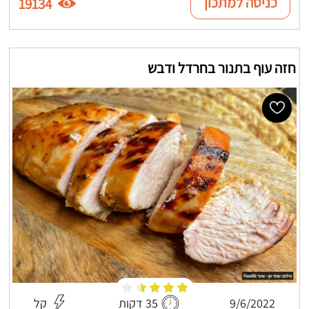
כניסה למתכון
19134
חזה עוף בתנור בחרדל ודבש
9/6/2022
35 דקות
קל