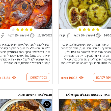
14/10
4 שעות ו-30 דקות
קשה
13/10/2022
4 שעות ו-35 דקות
חמוסטה ובשר סיסקה שמתבשל כמו קונפי
תבשיל כבש לשבת של אמא - שוק כבש או ש
ל ארוך עם המון המון טעם, מרק חמוץ טוב
טלה יהיו פה נפלאים! טעמים חזקים עם הר
מנחם שלא תוכלו להישאר אדישים אליו,
שום, בישול איטי ארוך ובשר שמתפרק מהעצ
 על ההוראות ולהכין בדיוק כמו שעשיתי.
יש יותר טוב מזה? לא! ואפילו אפשר להשתמ
י כפית סוכר לאיזון של החמיצות ויצא לי
בציר שנשאר לנו ולתבל איתו אורז או מנות 
! תנסו וספרו איך יצא כאן או באינסטגרם!
קציצות ותבשילים אחרים, שווה במיוחד!
יסה למתכון
כניסה למתכון
19002 צפיות
17181 צפיות
ת בשר עם בטטות ובצלים מקורמלים
תבשיל בשר ראש עם חומוס