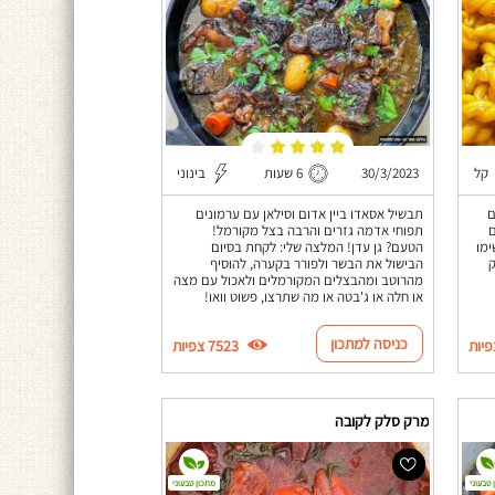
קל
30/3/2023
6 שעות
בינוני
ם
תבשיל אסאדו ביין אדום וסילאן עם ערמונים
ם
תפוחי אדמה גזרים והרבה בצל מקורמל!
ימו
הטעם? גן עדן! המלצה שלי: לקחת בסיום
ק
הבישול את הבשר ולפורר בקערה, להוסיף
מהרוטב ומהבצלים המקורמלים ולאכול עם מצה
או חלה או ג'בטה או מה שתרצו, פשוט וואו!
כניסה למתכון
7523 צפיות
מרק סלק לקובה
 טבעוני
מתכון טבעוני