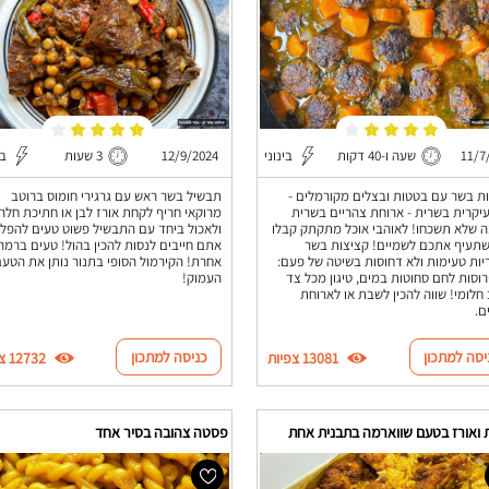
11/7
שעה ו-40 דקות
בינוני
12/9/2024
3 שעות
בי
ת בשר עם בטטות ובצלים מקורמלים -
תבשיל בשר ראש עם גרגירי חומוס ברוטב
יקרית בשרית - ארוחת צהריים בשרית
מרוקאי חריף לקחת אורז לבן או חתיכת חלה
 שלא תשכחו! לאוהבי אוכל מתקתק קבלו
ולאכול ביחד עם התבשיל פשוט טעים להפלי
תעיף אתכם לשמיים! קציצות בשר
אתם חייבים לנסות להכין בהול! טעים ברמה
ריות טעימות ולא דחוסות בשיטה של פעם:
אחרת! הקירמול הסופי בתנור נותן את הטע
וסות לחם סחוטות במים, טיגון מכל צד
העמוק!
 חלומי! שווה להכין לשבת או לארוחת
ם.
יסה למתכון
כניסה למתכון
13081 צפיות
12732 צפיות
ת ואורז בטעם שווארמה בתבנית אחת
פסטה צהובה בסיר אחד