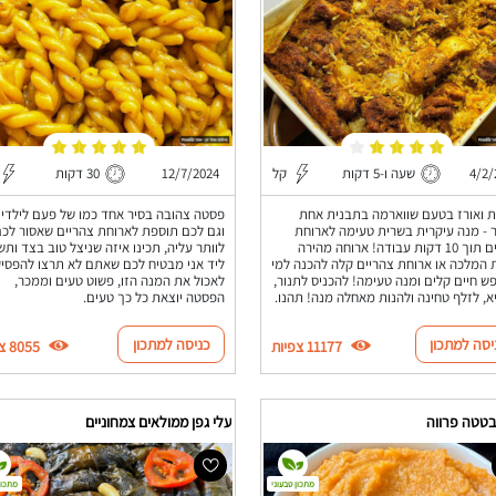
4/2/
שעה ו-5 דקות
קל
12/7/2024
30 דקות
ת ואורז בטעם שווארמה בתבנית אחת
פסטה צהובה בסיר אחד כמו של פעם לילדי
 - מנה עיקרית בשרית טעימה לארוחת
וגם לכם תוספת לארוחת צהריים שאסור לכ
צהריים תוך 10 דקות עבודה! ארוחה מהירה
לוותר עליה, תכינו איזה שניצל טוב בצד ותש
המלכה או ארוחת צהריים קלה להכנה למי
ליד אני מבטיח לכם שאתם לא תרצו להפסי
 חיים קלים ומנה טעימה! להכניס לתנור,
לאכול את המנה הזו, פשוט טעים וממכר,
א, לזלף טחינה ולהנות מאחלה מנה! תהנו.
הפסטה יוצאת כל כך טעים.
יסה למתכון
כניסה למתכון
11177 צפיות
8055 צפיות
בטטה פרווה
עלי גפן ממולאים צמחוניים
מתכון טבעוני
מתכון