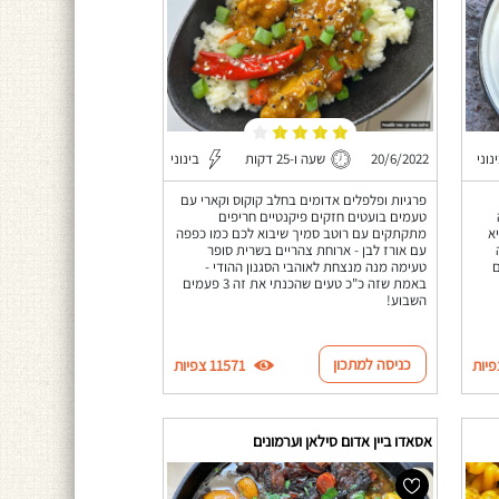
נוני
20/6/2022
שעה ו-25 דקות
בינוני
פרגיות ופלפלים אדומים בחלב קוקוס וקארי עם
טעמים בועטים חזקים פיקנטיים חריפים
א
מתקתקים עם רוטב סמיך שיבוא לכם כמו כפפה
עם אורז לבן - ארוחת צהריים בשרית סופר
ם
טעימה מנה מנצחת לאוהבי הסגנון ההודי -
באמת שזה כ"כ טעים שהכנתי את זה 3 פעמים
השבוע!
כניסה למתכון
11571 צפיות
אסאדו ביין אדום סילאן וערמונים