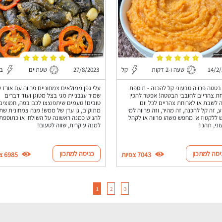
14/2
שעה ו-2 דקות
קל
27/8/2023
שעתיים
בי
בטטה פרווה טבעוני קל להכנה - תוספת
עלי גפן ממולאים צמחוניים פרווה עם אורז ע
ת צהריים לחובבי הבטטה! אפשר להכין
שמיר עגבניית מגי בצל מטוגן ועוד דברים
 לשבת או לארוחת צהריים לכל יום
טובים! טעמים שיתפוצצו לכם בפה, חמוצים
, זה קל להכנה, זה מהיר, וזה פרווה למי
מתוקים, גן עדן של ממש! מנה צמחונית שתו
 ללקטוז או מחפש משהו פרווה או לקהל
להגיש כמנה ראשונה על השולחן או כתוספת
ני, תהנו!
למנה עיקרית, שווה לטעום!
יסה למתכון
כניסה למתכון
7043 צפיות
6985 צפיות
1
2
3