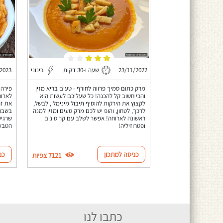
23/11/2022
שעה ו-30 דקות
בינוני
/2023
מרק כתום סמיך פרווה לחורף - טעים בריא מזין
פירה 
והכי חשוב קל להכנה! כל שעליכם לעשות הוא
לארוח
לקצוץ את הירקות להוסיף תיבול מינימלי, לבשל,
את זה
לרכך, לטחון, והופ יש לכם מרק טעים ומזין למנה
בשבוע
ראשונה לארוחה! אפשר לשלב עם קרוטונים
שרגיש
ופטרוזיליה!
הטבעו
כניסה למתכון
כנ
7121 צפיות
כתבו לנו