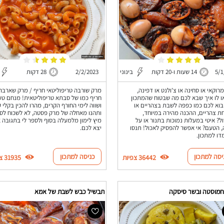
5/1
14 שעות ו-20 דקות
בינוני
2/2/2023
28 דקות
מרוקאי או סחינה או צ'ולנט או דפינה,
מרק שורבה טריפוליטאי חריף / מרק שארבה
 לו איך שבא לכם מה שבטוח שהמתכון
חריף כמו של סבתא טריפוליטאית! מנחם טע
בוא לכם כמו כפפה לשבת בצהריים או
ושווה לימי החורף הקרים, מהרו להכין בקלי 
ת צהריים, ההכנה מהירה במיוחד,
ותהנו מאחלה של מרק פסטה, לא לשכוח לס
ל? איטי במעלות נמוכות בתנור או על
מיץ לימון מלמעלה בסוף ולספר לי בתגובה א
 הטעם? אי אפשר להפסיק לאכול! תנסו
יצא לכם.
דו למתכון.
יסה למתכון
כניסה למתכון
36442 צפיות
31935 צפיות
חמוסטה ובשר סיסקה
תבשיל כבש לשבת של אמא