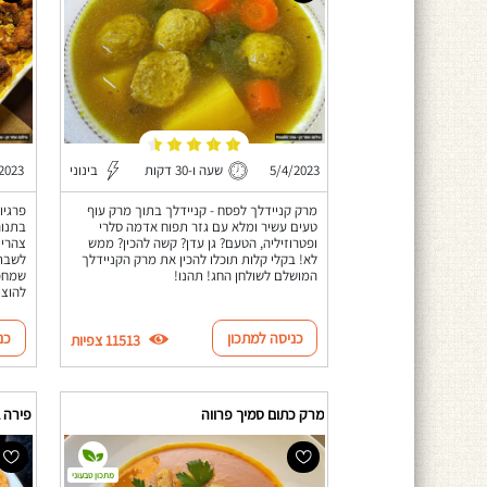
5/4/2023
שעה ו-30 דקות
בינוני
2023
מרק קניידלך לפסח - קניידלך בתוך מרק עוף
פרגיו
טעים עשיר ומלא עם גזר תפוח אדמה סלרי
בתנור
ופטרוזיליה, הטעם? גן עדן? קשה להכין? ממש
לא! בקלי קלות תוכלו להכין את מרק הקניידלך
לשבת 
המושלם לשולחן החג! תהנו!
שמחפש
להוצי
כניסה למתכון
כנ
11513 צפיות
מרק כתום סמיך פרווה
פירה 
מתכון טבעוני