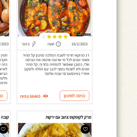
16/2/2023
שעה
בינוני
/2023
דג מרוקאי חריף לשבת המלכה מתכון קל מהיר
חמין 
וסופר טעים לכל מי שרוצה שינסה את הגרסה
תקראו
שלי, כמובן שאפשר להפחית בחריף, קל מהיר
הזה י
טעים ולא לשכוח בסוף לנגב עם החלה ולעקוב
לארוח
אחריי באינסטגרם! שבת שלום!
הבישו
פלטה,
ותיצמ
כניסה למתכון
כנ
66465 צפיות
מרק לקוסקוס צהוב עם ירקות
קובה 