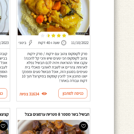
11/10/2022
שעה ו-40 דקות
בינוני
/2023
מרק לקוסקוס צהוב עם ירקות / מרק ירקות
קובה 
צהוב לקוסקוס הכי טעים שיש והכי קל להכנה!
בבישו
עקבו אחר ההוראות ויהיה לכם תבשיל נפלא
אוכל 
לארוחת צהריים או לשבת לאוהבי מאכלי בית
לעבור
טעימים בסגנון הזה, אוכל מבושל טעים ומפנק!
הוספת
ישנו מתכון איך להכין קוסקוס במיקרוגל תוך 10
מושלם
דקות עבודה באתר!
כניסה למתכון
כנ
31634 צפיות
תבשיל בשר מספר 8 פטריות ערמונים ובצל
קציצו