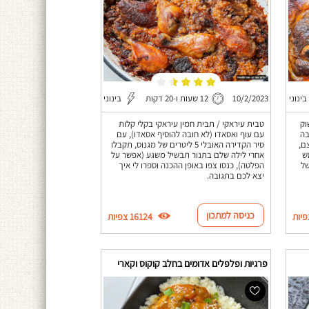
בינוני
10/2/2023
12 שעות ו-20 דקות
בינוני
וק
טבית עיראקי / תבית חמין עיראקי בקלי קלות
בה
עם עוף ואסאדו (לא חובה להוסיף אסאדו), עם
ם,
סיר הקדירה האובלי 5 ליטרים של מגנוס, תקבלו
ש
אחרי לילה שלם בתנור תבשיל משגע (אפשר על
של
הפלטה), כנסו צפו באופן ההכנה וספרו לי איך
יצא לכם בתגובה.
כניסה למתכון
16124 צפיות
פרגיות ופלפלים אדומים בחלב קוקוס וקארי