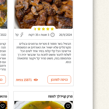
26/9/2024
3 שעות ו-35 דקות
קל
/2022
תבשיל בשר מספר 8 פטריות ערמונים ובצלים
קציצו
מקורמלים שלא ישאיר את האורחים או המשפחה
מנה ע
אדישים! הכל קלי קלות בסיר אחד לשים הכל
טעימה
לשלוח לתנור ופשוט לחכות עד שהבשר יהיה רך
מנה ש
ומתמוסס בפה, פשוט מהיר קל ויקצור מחמאות!
אוורי
כנסו.
עם פר
ורוטב
צהריי
כניסה למתכון
כנ
15871 צפיות
מרק קניידלך לפסח
פרגיו