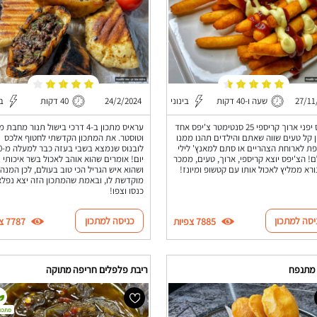
27/11
שעה ו-40 דקות
בינוני
24/2/2024
40 דקות
בי
צ'יפס יפני ארוך קריספי 25 סנטימטר צ'יפס אחד
עראיס מתכון ב-4 דרכי בישול תנור מחבת
 קל טעים שווה שאתם והילדים תהנו ממנו
וטוסטר. את המתכון הקדשתי לחטוף אלכס
ת לארוחת הצהריים או סתם למאנץ' לילי
לובנוס 
! הצ'יפס יוצא קריספי, ארוך, טעים, ממכר
יום! אומרים שהוא אוהב לאכול בשר איכותי
נורא ממליץ לאכול אותו עם קטשופ ומיונז!
ושהוא איש הגריל הכי טוב בעולם, לכן המנה 
מוקדשת לו, ובאמת שהמתכון הזה יצא נפלא
כנסו וצפו!
יסה למתכון
כניסה למתכון
7885 צפיות
7787 צפיות
 מתנפח
ריבת פלפלים חריפה מתוקה
מתכון