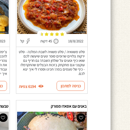
18/8/2022
45 דקות
קל
2023
סלט משוואיה / סלט משוויה לשבת המלכה - סלט
צ'יפס
ירקות צלויים שרופים סופר טעים שיעשה לכם
שואו כיף וטעים על שולחן השבת! גם חריף גם
צהריי
עוקצני וגם מתקתק בזכות הבצלים שהתקרמלו
את הק
- כיף של טעמים בפה! תכינו וספרו לי איך יצא
עבודה
לכם.
איך י
כניסה למתכון
כנ
6194 צפיות
באנים עם אסאדו מפורק
טבעות 