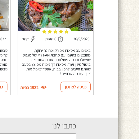
26/9/2023
6 שעות
קשה
2022
באנים עם אסאדו מפורק וטחינה ירוקה,
טבעות
מפוצצים בטעם, עם מחבת MY PAN של מגנוס
קריספ
שמשלבת כמה פעולות במחבת אחת: אידוי,
תפסיק
בישול טיגון ועוד. אסאדו רך נימוח מפוצץ בטעם
מומלץ
שאתם חייבים להכין בבית, אפשר לאכול אותו
טבעות
איך ועם מה שרוצים!
כניסה למתכון
כנ
1932 צפיות
כתבו לנו