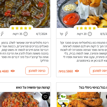
8/5/
20 דקות
קל
4/7/2024
35 דקות
 מתנפח כמו בפלאפליות טעים ממכר וקל
ריבת פלפלים חריפה שאפשר לשלב בהמון
להכנה! תוך 5 דקות ויש לכם תוספת לארוחת
מאכלים בכריכים סנדוויצ'ים, ג'בטות ועוד ים
ם פרווה סופר טעימה וממכרת! לא לשכוח
דברים! אתם חייבים לנסות זה פשוט קסם,
טשופ והמיונז, שווה לנסות בבית, בלי
בהכנה פשוטה תוכלו להכין את הריבה הזו ול
 מיותרת, עקבו אחר ההוראות וספרו לי
אותה על קרפצ'יו וכל מיני דברים וזה סופר
צא לכם כאן או באינסטגרם.
מדליק!
יסה למתכון
כניסה למתכון
5860 צפיות
4680 צפיות
בצל בציפוי ביסלי בצל
קציצות עוף ומשוויה על האש
מתכון טבעוני