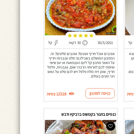
קל
30/5/2021
30 דקות
קל
שבא
אוהבים אוכל חריף וטעים? אוהבים סלטים? זה
ו
המתכון המושלם בשבילכם! סלט עגבניות חריף
על האש! מתכון קל ליום העצמאות או יום שישי
שיוסיף לכם לארוחה הרבה! שום, עגבניות, פלפל
סו.
חריף, שמן זית מלח פלפל ויש לכם סלט על האש
הכי טעים בעולם.
כניסה למתכון
12528 צפיות
כנפיים בתנור בקטשופ ברביקיו ודבש