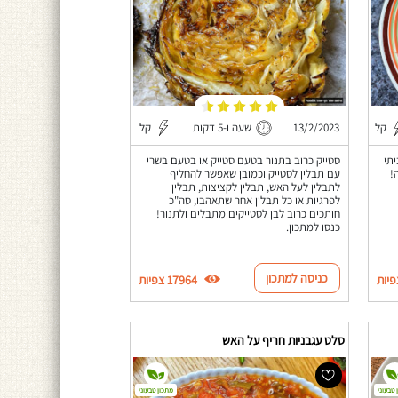
קל
13/2/2023
שעה ו-5 דקות
קל
תי
סטייק כרוב בתנור בטעם סטייק או בטעם בשרי
!
עם תבלין לסטייק וכמובן שאפשר להחליף
לתבלין לעל האש, תבלין לקציצות, תבלין
לפרגיות או כל תבלין אחר שתאהבו, סה"כ
חותכים כרוב לבן לסטייקים מתבלים ולתנור!
כנסו למתכון.
כניסה למתכון
17964 צפיות
סלט עגבניות חריף על האש
 טבעוני
מתכון טבעוני