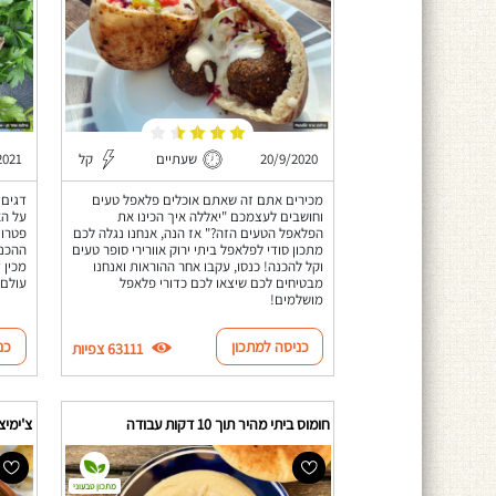
20/9/2020
שעתיים
קל
2021
מכירים אתם זה שאתם אוכלים פלאפל טעים
דגים 
וחושבים לעצמכם "יאללה איך הכינו את
על הא
הפלאפל הטעים הזה?" אז הנה, אנחנו נגלה לכם
פטרוזי
מתכון סודי לפלאפל ביתי ירוק אוורירי סופר טעים
ההכנה
וקל להכנה! כנסו, עקבו אחר ההוראות ואנחנו
מכין 
מבטיחים לכם שיצאו לכם כדורי פלאפל
עולם!
מושלמים!
כניסה למתכון
כנ
63111 צפיות
חומוס ביתי מהיר תוך 10 דקות עבודה
צ'ימיצ
מתכון טבעוני