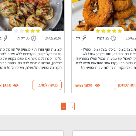
15/6/
25 דקות
קל
24/2/2024
35 דקות
בי
 בצל בציפוי ביסלי בצל (ציפוי כפול) -
קציצות עוף ופרגית + משוויה על המנגל מתכ
יות במיוחד וטעימות בקטע אחר! לא
מנצח בקלי קלות, הקציצות ללא פירורי לחם
ו לאכול את טבעות הבצל האלו באחריות!
גלוטן ויסגרו לכם פינה אם אתם בקטע של מ
 בחום רב! עקבו אחר ההוראות ויצאו לכם
לחלבון, המשוויה תבוא לכם כמו כפפה בביס
 בצל מקוריות גדולות עבות וטעימות!
הקציצה וטחינה מלמעלה, פשוט חלום! תנסו
יסה למתכון
כניסה למתכון
1629 צפיות
1546 צפיות
1
2