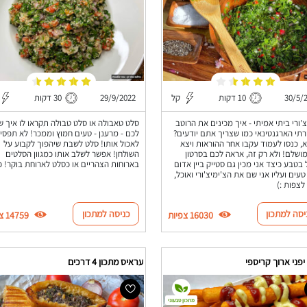
30/5/
10 דקות
קל
29/9/2022
30 דקות
צ'ורי ביתי אמיתי - איך מכינים את הרוטב
סלט טאבולה או סלט טבולה תקראו לו איך 
תי הארגנטינאי כמו שצריך אתם יודעים?
לכם - מרענן - טעים חמוץ וממכר! לא תפסיק
, כנסו לעמוד עקבו אחר ההוראות ויצא
לאכול אותו! סלט לשבת שיהפוך לקבוע על
ושלם! ולא רק זה, אראה לכם בסרטון
השולחן! אפשר לשלב אותו כמגוון הסלטים
 בטבע כיצד אני מכין גם סטייק ביין אדום
בארוחות הצהריים או כסלט לארוחת בוקר! כנ
טעים ועליו אני שם את הצ'ימיצ'ורי ואוכל,
לצפות :)
יסה למתכון
כניסה למתכון
16030 צפיות
14759 צפיות
יפני ארוך קריספי
עראיס מתכון 4 דרכים
מתכון טבעוני