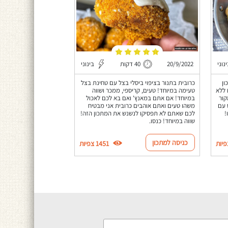
נוני
20/9/2022
40 דקות
בינוני
ון
כרובית בתנור בציפוי ביסלי בצל עם טחינת בצל
 ללא
טעימה במיוחד! טעים, קריספי, ממכר ושווה
קור
במיוחד! אם אתם במאנץ' ואם בא לכם לאכול
 עם
משהו טעים ואתם אוהבים כרובית אני מבטיח
!
לכם שאתם לא תפסיקו לנשנש את המתכון הזה!
שווה במיוחד! כנסו.
כניסה למתכון
1451 צפיות