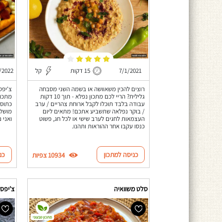
7/1/2021
15 דקות
קל
/2022
רוצים להכין משאוושה או בשמה השני מסבחה
גלילית? הריי לכם מתכון נפלא - תוך 10 דקות
מתכון
עבודה בלבד תוכלו לקבל ארוחת צהריים / ערב
כתוספ
/ בוקר נפלאה שתשביע אתכם! מתאים ליום
מושלם
העצמאות לחגים לערב שישי או לכל חג, פשוט
ואני 
כנסו עקבו אחר ההוראות ותהנו.
כניסה למתכון
כנ
10934 צפיות
סלט משוואיה
צ'יפס
מתכון טבעוני