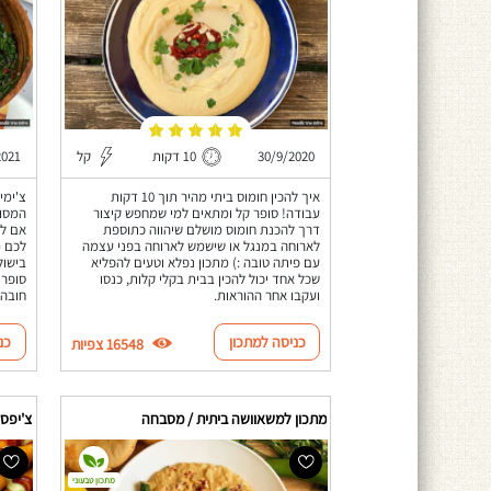
30/9/2020
10 דקות
קל
2021
איך להכין חומוס ביתי מהיר תוך 10 דקות
צ'ימי
עבודה! סופר קל ומתאים למי שמחפש קיצור
המסור
דרך להכנת חומוס מושלם שיהווה כתוספת
אם לא
לארוחה במנגל או שישמש לארוחה בפני עצמה
לכם מ
עם פיתה טובה :) מתכון נפלא וטעים להפליא
בישול
שכל אחד יכול להכין בבית בקלי קלות, כנסו
סופר 
ועקבו אחר ההוראות.
חובה 
כניסה למתכון
כנ
16548 צפיות
מתכון למשאוושה ביתית / מסבחה
צ'יפס 
מתכון טבעוני