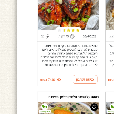
נוני
20/4/2023
45 דקות
קל
 מנגל
כנפיים בתנור בקטשופ ברביקיו ודבש - מתכון
ממכר שלא תרצו להפסיק לאכול! מתאים ל יום
שנמצא בשבי בעזה כבר למעלה מ-140
העצמאות לשבת או לסתם ארוחת צהריים
תאמינו לי שזה קל ושווה תוכלו להכין עם הילדים
הזו
או לילדים ואפילו לעצמכם! שווה בטירוף! ספרו
,
לי בתגובה איך יצא לכם כאן או באינסטגרם!
כניסה למתכון
7416 צפיות
בטטה על טחינה גולמית סילאן ופיצוחים
 טבעוני
מתכון טבעוני