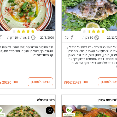
22/11/
30 דקות
קל
20/6/2020
3 שעות ו-10 דקות
על האש בנייר כסף - דג דניס על הגריל /
סוד החומוס הגדול מתגלה! מתכון לחומוס בי
ש בנייר כסף עם עשבי תיבול - כוסברה,
מושלם רך, קטיפתי וטעים יותר משל מסעדה
ליה, תימין, לימון ושום, כנסו וצפו באופן
קל מאוד להכנה!
 ובסרטון וידאו שממחיש בדיוק איך אני
דג דניס על האש בנייר כסף הכי טעים
יסה למתכון
כניסה למתכון
31427 צפיות
20270 צפיות
'ורי ביתי אמיתי
סלט טאבולה
מתכון טבעוני
מתכון