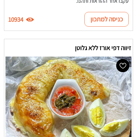
עקבו אחר ההוראות ותהנו.
כניסה למתכון
10934
זיווה דפי אורז ללא גלוטן