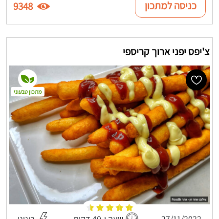
כניסה למתכון
9348
צ'יפס יפני ארוך קריספי
מתכון טבעוני
27/11/2022
שעה ו-40 דקות
בינוני