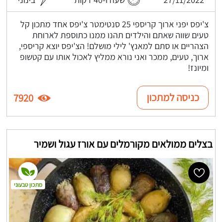
צ'יפס יפני ארוך קריספי 25 סנטימטר צ'יפס אחד מתכון קל
טעים שווה שאתם והילדים תהנו ממנו כתוספת לארוחת
הצהריים או סתם למאנץ' לילי מושלם! הצ'יפס יוצא קריספי,
ארוך, טעים, ממכר ואני נורא ממליץ לאכול אותו עם קטשופ
ומיונז!
כניסה למתכון
7920
בצלים ממולאים מקורמלים עם אורז עגול ושמיר
מתכון טבעוני