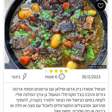
30/3/2023
6 שעות
בינוני
תבשיל אסאדו ביין אדום וסילאן עם ערמונים תפוחי אדמה
גזרים והרבה בצל מקורמל! הטעם? גן עדן! המלצה שלי:
לקחת בסיום הבישול את הבשר ולפורר בקערה, להוסיף
מהרוטב ומהבצלים המקורמלים ולאכול עם מצה או חלה או
ג'בטה או מה שתרצו, פשוט וואו!