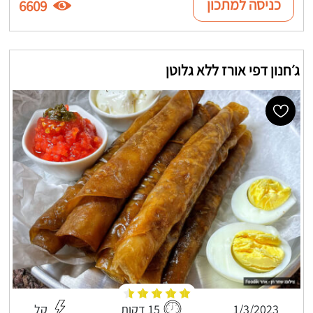
כניסה למתכון
6609
ג׳חנון דפי אורז ללא גלוטן
1/3/2023
15 דקות
קל