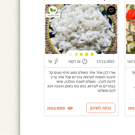
מתכון טבעוני
בינוני
17/11/2022
32 דקות
קל
?
אורז לבן אחד אחד מושלם מסוג פרסי טעים קל
להכנה תוספת לארוחת צהריים שכל אחד צריך
לדעת להכין - מושלם לשבת המלכה, שישי
בצהריים או לקידוש, כנסו צפו באופן ההכנה ויצא
לכם מושלם!
כניסה למתכון
8900 צפיות