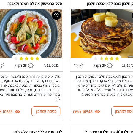
 חלבון בננה ללא אבקת חלבון
סלט ארטישוק אה לה רומנה ולאבנה
25/10/
20 דקות
קל
4/11/2021
25 דקות
ק חלבון ללא אבקת חלבון / פנקייק חלבון
סלט ארטישוק אה לה רומנה ולאבנה - מתכון
שיבולת שועל בלי אבקת חלבון! שווה טעים
- ארוחת בוקר חלבית קלה עם ארטישוקים,
יר ומושלם למי שמתאמן בחדר כושר או
עגבניות שרי צבעוניות, גבינת לאבנה, אגוזי
 בחיטוב - אל חשש - על המייפל אפשר
ועוד דברים טובים, תכינו, צלחתו ותהנו מאר
 אבל אני חייב אותו לבריאות הנפש :)
בוקר יפה ומיוחדת, ספרו לי בתגובה איך יצא
לכם
יסה למתכון
כניסה למתכון
10548 צפיות
10383 צפיות
4 גרם חלבון במיקרוגל
לחם טחינה ללא קמח וללא גלוטן