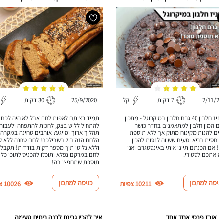
2/11/
7 דקות
קל
25/9/2020
30 דקות
בראוניז חלבון 40 גרם חלבון במיקרוגל - מתכון
תמיד רציתם לאפות לחם אבל לא היה לכם כ
 המון חלבון למתאמנים בחדר כושר
להתחיל ללוש בצק, לחכות להתפחה ולעבור
ם להנות מקינוח מתוק אך ללא תוספת
תהליך ארוך ומייגע? אוהבים טחינה במקרה?
יחסית בריא וטעים ששווה לנסות להכין
הלחם הזה בול בשבילכם! לחם טחנה ללא 
 אם הכנתם תייגו אותי באינסטגרם ואני
וללא גלוטן תוך מספר דקות בודדות! תקבלו
אתכם לסטורי.
לחם במרקם נפלא ותוכלו להכניס לתוכו כל
תוספת שתחפצו בה!
יסה למתכון
כניסה למתכון
10211 צפיות
10026 צפיות
 אורז פרסי אחד אחד
איך להכין גבינת לבנה ביתית טעימה