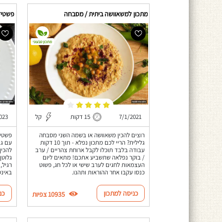
מתכון למשאוושה ביתית / מסבחה
פשטידת
מתכון טבעוני
7/1/2021
15 דקות
קל
023
רוצים להכין משאוושה או בשמה השני מסבחה
פשטיד
גלילית? הריי לכם מתכון נפלא - תוך 10 דקות
עם גב
עבודה בלבד תוכלו לקבל ארוחת צהריים / ערב
להכין
/ בוקר נפלאה שתשביע אתכם! מתאים ליום
גלוטן
העצמאות לחגים לערב שישי או לכל חג, פשוט
רגיל,
כנסו עקבו אחר ההוראות ותהנו.
באינס
כניסה למתכון
כנ
10935 צפיות