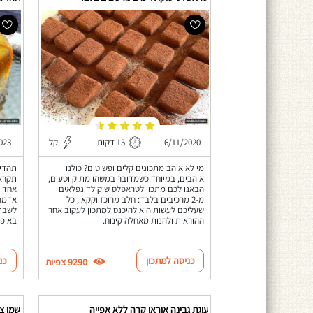
6/11/2020
15 דקות
קל
023
מי לא אוהב מתכונים קלים ופשוטים? כולנו
תהדיג
אוהבים, במיוחד כשמדובר במשהו מתוק וטעים,
תקראו
הבאנו לכם מתכון לטראפלס שוקולד נפלאים
אחד ש
מ-2 מרכיבים בלבד: חלב מרוכז וקקאו, כל
אדמה 
שעליכם לעשות הוא להיכנס למתכון לעקוב אחר
לשבת 
ההוראות ולהנות מאחלה קינוח.
באופן
כניסה למתכון
כנ
9290 צפיות
עוגת גבינה אוראו קרה ללא אפייה
שמן צ'