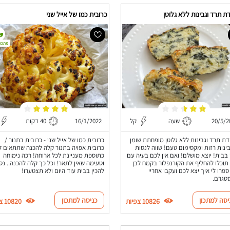
 תרד וגבינות ללא גלוטן
כרובית כמו של אייל שני
מתכון
20/5/2
שעה
קל
16/1/2022
40 דקות
ת תרד וגבינות ללא גלוטן מופחתת שומן
כרובית כמו של אייל שני - כרובית בתנור /
ינות רזות ומקסימום טעם! שווה לנסות
כרובית אפויה בתנור קלה להכנה שתתאים ל
 בבית! יוצא מושלם! ואם אין לכם בעיה עם
כתוספת מעניינת לכל ארוחה! רכה נימוחה
 תוכלו להחליף את הקורנפלור בקמח לבן
וטעימה שאין לתאר! וכל כך קלה להכנה.. נסו
 ספרו לי איך יצא לכם ועקבו אחריי
להכין בבית עוד היום ולא תצטערו!
טגרם.
יסה למתכון
כניסה למתכון
10826 צפיות
10820 צפיות