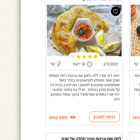
קל
2/5/2023
30 דקות
קל
וח
זיווה דפי אורז ללא גלוטן עם גבינות רזות מופחת
שומן שווה ומומלץ למתאמנים בחדר כושר
שמחפשים מתכונים לחיטוב! נסו להכין בבית זה
קמח
קל טעים ומזין במיוחד, יש לי גם באתר מתכוני
דפי אורז נוספים שפרסמתי בתוך עמוד המתכון
הזה.
כניסה למתכון
9305 צפיות
לחם שום וגבינות מהיר מחלה של שבת