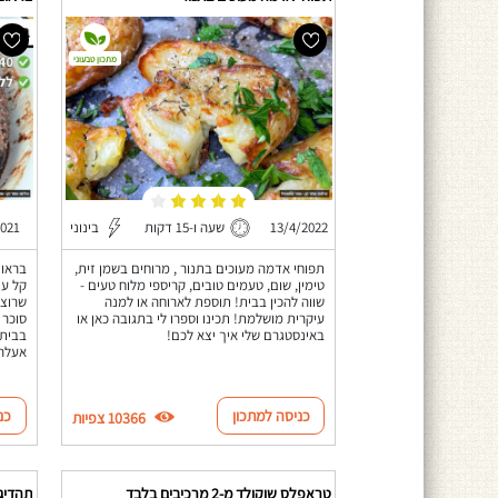
מתכון טבעוני
13/4/2022
שעה ו-15 דקות
בינוני
2021
תפוחי אדמה מעוכים בתנור , מרוחים בשמן זית,
טימין, שום, טעמים טובים, קריספי מלוח טעים -
קל עם
שווה להכין בבית! תוספת לארוחה או למנה
שרוצי
עיקרית מושלמת! תכינו וספרו לי בתגובה כאן או
סוכר 
באינסטגרם שלי איך יצא לכם!
בבית!
אעלה 
כניסה למתכון
כנ
10366 צפיות
טראפלס שוקולד מ-2 מרכיבים בלבד
תהדיג