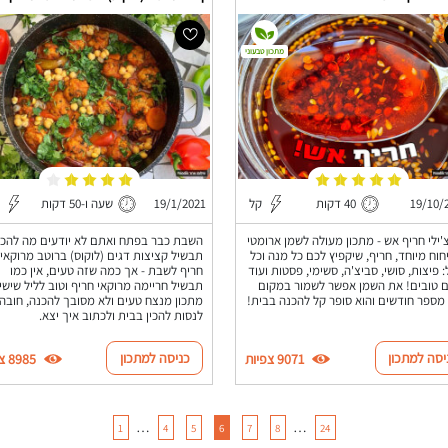
מתכון טבעוני
19/10/
40 דקות
קל
19/1/2021
שעה ו-50 דקות
'ילי חריף אש - מתכון מעולה לשמן ארומטי
השבת כבר בפתח ואתם לא יודעים מה להכין
חוח מיוחד, חריף, שיקפיץ לכם כל מנה וכל
תבשיל קציצות דגים (לוקוס) ברוטב מרוקאי
 פיצות, סושי, סביצ'ה, סשימי, פסטות ועוד
חריף לשבת - אך כמה שזה טעים, אין כמו
 טובים! את השמן אפשר לשמור במקום
תבשיל חריימה מרוקאי חריף וטוב לליל שישי,
מספר חודשים והוא סופר קל להכנה בבית!
מתכון מנצח טעים ולא מסובך להכנה, חובה
לנסות להכין בבית ולכתוב איך יצא.
יסה למתכון
כניסה למתכון
9071 צפיות
8985 צפיות
…
…
1
4
5
6
7
8
24