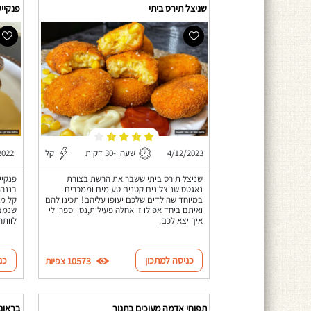
שניצל תירס ביתי
פנקייק
4/12/2023
שעה ו-30 דקות
קל
2022
שניצל תירס ביתי ששבר את הרשת בצורת
פנקיי
נאגטס שניצלונים קטנים טעימים וממכרים
בננה 
במיוחד שהילדים שלכם יעופו עליהם! תכינו להם
קל מה
ואיתם ביחד אפילו זו אחלה פעילות,נסו וספרו לי
שנמצא
איך יצא לכם.
לוותר
כניסה למתכון
כנ
10573 צפיות
תפוחי אדמה מעוכים בתנור
בראוניז חלבון 0