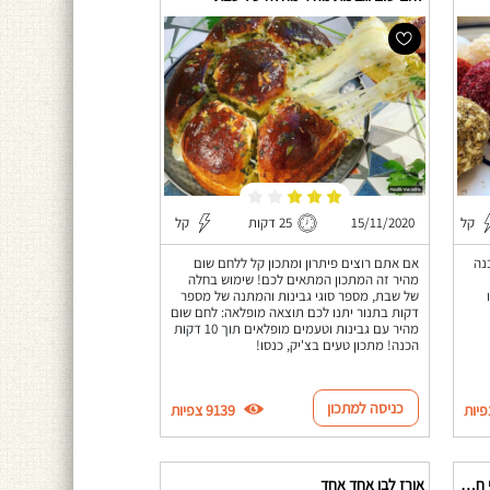
קל
15/11/2020
25 דקות
קל
נה
אם אתם רוצים פיתרון ומתכון קל ללחם שום
מהיר זה המתכון המתאים לכם! שימוש בחלה
של שבת, מספר סוגי גבינות והמתנה של מספר
דקות בתנור יתנו לכם תוצאה מופלאה: לחם שום
מהיר עם גבינות וטעמים מופלאים תוך 10 דקות
הכנה! מתכון טעים בצ'יק, כנסו!
כניסה למתכון
9139 צפיות
קציצות דגים (לוקוס) לשבת ברוטב מרוקאי חריף
אורז לבן אחד אחד