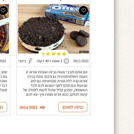
26/1/2021
3 שעות ו-40 דקות
בינוני
2022
אם אתם חובבי עוגות גבינה ועוגיות אוראו זו
שמן צ
העוגה האולטימטיבית עבורכם! עוגת גבינה
עם ני
אוראו קרה ללא אפייה שמתאימה גם לחג
מאכל:
שבועות וגם סתם לסוף השבוע לכם ולכל
דברים
המשפחה, מתכון קליל שיכול להוות לאחלה של
מוצל 
קינוח לכולם, כנסו תכינו וספרו איך יצא לכם.
כניסה למתכון
כנ
9082 צפיות