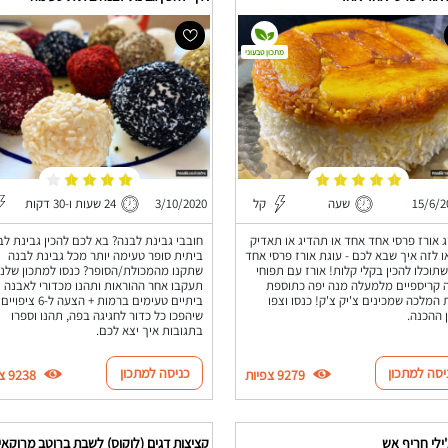
מתכון טבעוני
15/6/2
שעה
קל
3/10/2020
24 שעות ו-30 דקות
 אורז פרסי אחד אחד או תהדיג או תאדיק
חובבי גבינת לבנה? בא לכם להכין גבינת לב
 לזה איך שבא לכם - עוגת אורז פרסי אחד
ביתית סופר טעימה יותר מכל גבינת לבנה
תוכלו להכין בקלי קלות! אורז עם תפוחי
שתקנו מהמכולת/הסופר? כנסו למתכון שלנו
קריספיים מלמעלה מנה יפה כתוספת
תעקבו אחר ההוראות ותהנו מכדורי לאבנה
המלכה שמכינים צ'יק צ'ק! כנסו וצפו
ביתיים טעימים ברמות + הצעה ל-6 ציפויים
 ההכנה.
שיהפכו כל כדור לחגיגה בפה, תהנו וספרו
בתגובות איך יצא לכם.
יסה למתכון
כניסה למתכון
9279 צפיות
9238 צפיות
ילי חריף אש