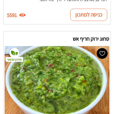
כניסה למתכון
5591
סחוג ירוק חריף אש
מתכון טבעוני