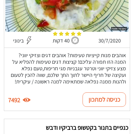
30/7/2020
40 דקות
בינוני
אוהבים מנות קייציות טעימות? אוהבים דגים וצזיקי יווני?
המנה הזו תפורה עליכם! קציצות דגים טעימות להפליא על
מצע צזיקי יווני וטרטר עגבניות מגי חריפות,טעם נפלא
ועקיצה של חריף היישר לתוך החך שלכם, שווה להכין לטעום
ולהנות ממנה נפלאה שמתאימה למנה ראשונה / עיקרית!
כניסה למתכון
7492
כנפיים בתנור בקטשופ ברביקיו ודבש