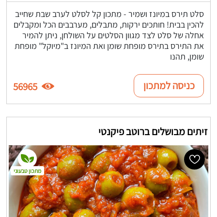
סלט תירס במיונז ושמיר - מתכון קל לסלט לערב שבת שחייב
להכין בבית! חותכים ירקות, מתבלים, מערבבים הכל ומקבלים
אחלה של סלט לצד מגוון הסלטים על השולחן, ניתן להמיר
את התירס בתירס מופחת שומן ואת המיונז ב"מיוקל" מופחת
שומן, תהנו
כניסה למתכון
56965
זיתים מבושלים ברוטב פיקנטי
מתכון טבעוני