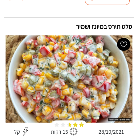
סלט תירס במיונז ושמיר
28/10/2021
15 דקות
קל