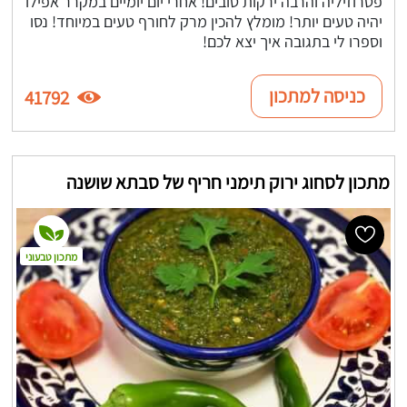
פטרוזיליה והרבה ירקות טובים! אחרי יום יומיים במקרר אפילו
יהיה טעים יותר! מומלץ להכין מרק לחורף טעים במיוחד! נסו
וספרו לי בתגובה איך יצא לכם!
כניסה למתכון
41792
מתכון לסחוג ירוק תימני חריף של סבתא שושנה
מתכון טבעוני