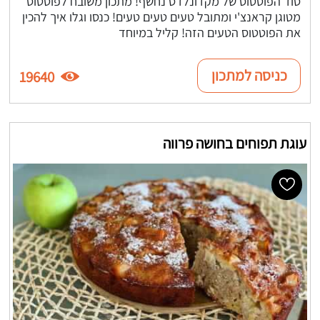
סוד הפוטטוס של מקדונלדס נחשף! מתכון משובח לפוטטוס
מטוגן קראנצ'י ומתובל טעים טעים טעים! כנסו וגלו איך להכין
את הפוטטוס הטעים הזה! קליל במיוחד
כניסה למתכון
19640
עוגת תפוחים בחושה פרווה