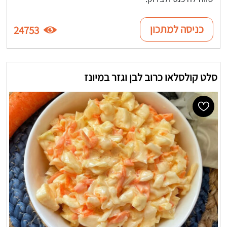
כניסה למתכון
24753
סלט קולסלאו כרוב לבן וגזר במיונז