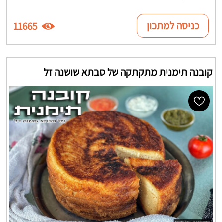
כניסה למתכון
11665
קובנה תימנית מתקתקה של סבתא שושנה זל