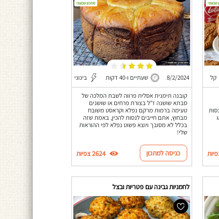
 טבעוני
מתכון טבעוני
קל
8/2/2024
שעתיים ו-40 דקות
בינוני
קובנה תימנית אסלית פרווה לשבת המלכה של
סבתא שושנה ז"ל בצורת פרחים או שושנים
סות
טעימה ברמות מרקם נפלא וקראסט משובח
מבחוץ, אתם חייבים לנסות להכין, באמת שזה
בכלל לא מסובך ויוצא פשוט נפלא לפי ההוראות
שלי!
כניסה למתכון
2624 צפיות
לחמניות גבינה עם פטריות ובצל