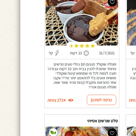
31/7/2021
22 דקות
קל
קל
סופלה שוקולד מגנום חם נוזלי טעים מרשים
ומיוחד שתוכלו להכין בבית תוך 10 דקות עבודה!
ין
חובה לנסות לכל מי שמחפש קינוח שוקולדי
ץ
מושחת וטעים בלי להתאמץ יותר מדיי! עקבו
ובה
אחר ההוראות ותקבלו קינוח מהיר סופר שווה.
סופלה מגנום אגדי!
כניסה למתכון
2724 צפיות
סלט שורשים אסייתי