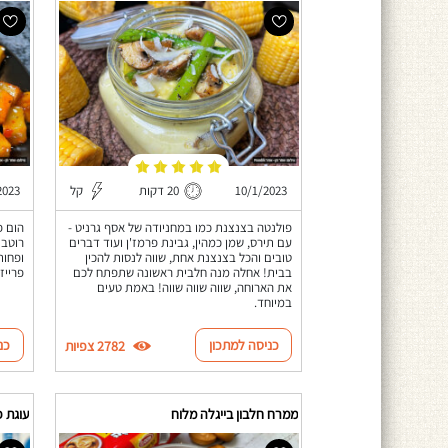
10/1/2023
20 דקות
קל
2023
פולנטה בצנצנת כמו במחניודה של אסף גרניט -
הום פ
עם תירס, שמן כמהין, גבינת פרמז'ן ועוד דברים
טובים והכל בצנצנת אחת, שווה לנסות להכין
ופחות
בבית! אחלה מנה חלבית ראשונה שתפתח לכם
פרייז
את הארוחה, שווה שווה שווה! באמת טעים
במיוחד.
כניסה למתכון
כנ
2782 צפיות
ממרח חלבון בייגלה מלוח
עוגת פ