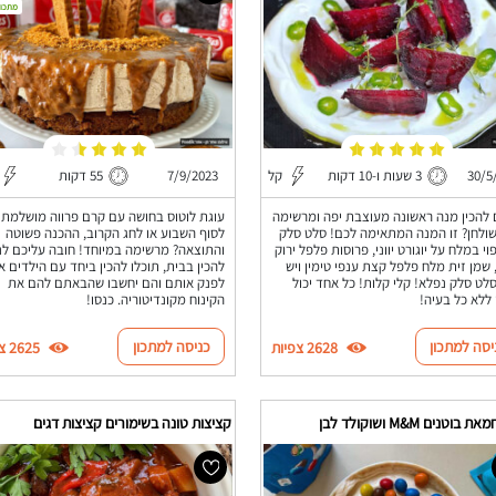
מתכון
30/5
3 שעות ו-10 דקות
קל
7/9/2023
55 דקות
 להכין מנה ראשונה מעוצבת יפה ומרשימה
עוגת לוטוס בחושה עם קרם פרווה מושלמת
ולחן? זו המנה המתאימה לכם! סלט סלק
לסוף השבוע או לחג הקרוב, ההכנה פשוטה
וי במלח על יוגורט יווני, פרוסות פלפל ירוק
והתוצאה? מרשימה במיוחד! חובה עליכם לנ
 שמן זית מלח פלפל קצת ענפי טימין ויש
להכין בבית, תוכלו להכין ביחד עם הילדים או
לט סלק נפלא! קלי קלות! כל אחד יכול
לפנק אותם והם יחשבו שהבאתם להם את
 ללא כל בעיה!
הקינוח מקונדיטוריה. כנסו!
יסה למתכון
כניסה למתכון
2628 צפיות
2625 צפיות
בוטנים M&M ושוקולד לבן
קציצות טונה בשימורים קציצות דגים