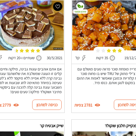
מתכון טבעוני
19/12/
35 דקות
קל
30/5/2021
שעתיים ו-20 דקות
רייז מופחת סוכר פרווה טעים מושלם עם
אם אתם אוהבים עוגות גבינה, מילקה וחיים
רוטב צ'ילי מתוק של TRU שיש בו פחות סוכר
קלים זו העוגה שמשלבת את שלושתם! עוגת
 קלוריות וכמובן שאפשר לאפות את ההום
גבינה קרה ללא אפייה ללא מיקסר ללא ג'לטי
 במקום לטגן אותם. כנסו מיד.
טעימה במיוחד מתאימה לחג שבועות או לסו
השבוע! עוגת גבינה קלה להכנה עם ביסקווי
פתיבר ושוקולד מילקה! טעים טעים!
יסה למתכון
כניסה למתכון
2781 צפיות
2779 צפיות
נקייק חלבון שוקולד
שייק אבטיח קר