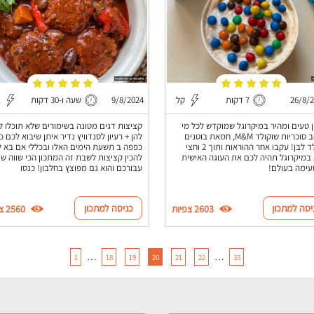
26/8/
7 דקות
קל
9/8/2024
שעה ו-30 דקות
ב
 טעים ומהיר במיקרוגל שמוקדש לכל מי
קציצות דגים מטונה בשימורים שלא תוכלו ל
שאוהב סוכריות שוקולד M&M, חמאת בוטנים
להן + רעיון לסנדוויץ נדיר איתן שיבוא לכם כ
ושוקלד לבן! עקבו אחר ההוראות ותוך 2 וחצי
כפפה ב תשעת הימים האלו ובכללי אם בא 
במיקרוגל תהיה לכם את העוגה האישית
להכין קציצות לשבת זה המתכון הכי שווה שי
עימה בעולם!
עבורכם והוא גם מפוצץ בחלבון! כנסו
יסה למתכון
כניסה למתכון
2603 צפיות
2560 צפיות
…
…
1
18
19
20
21
22
33