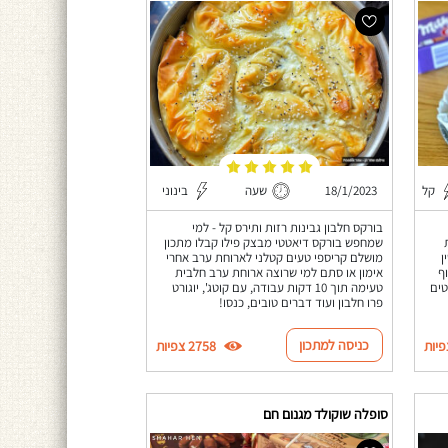
קל
18/1/2023
שעה
בינוני
בורקס חלבון גבינות רזות ותירס קל - למי
שמחפש בורקס דיאטטי מבצק פילו קבלו מתכון
ן
מושלם קריספי טעים קטלני לארוחת ערב אחרי
ף
אימון או סתם למי שרוצה ארוחת ערב חלבית
טים
טעימה תוך 10 דקות עבודה, עם קוטג', יוגורט
פרו חלבון ועוד דברים טובים, כנסו!
כניסה למתכון
2758 צפיות
סופלה שוקולד מגנום חם