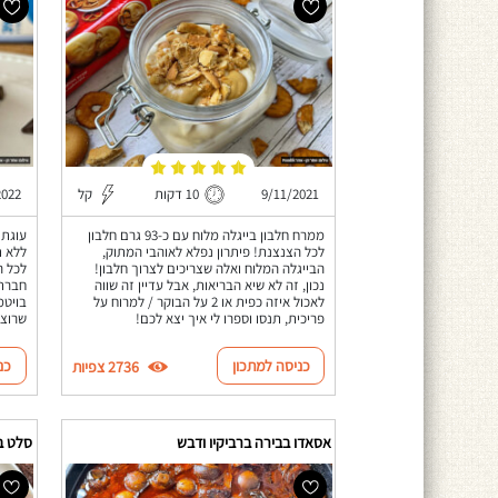
9/11/2021
10 דקות
קל
2022
ממרח חלבון בייגלה מלוח עם כ-93 גרם חלבון
עוגת 
לכל הצנצנת! פיתרון נפלא לאוהבי המתוק,
הבייגלה המלוח ואלה שצריכים לצרוך חלבון!
לכל ה
נכון, זה לא שיא הבריאות, אבל עדיין זה שווה
חברת 
לאכול איזה כפית או 2 על הבוקר / למרוח על
בויטמ
פריכית, תנסו וספרו לי איך יצא לכם!
שרוצה
כניסה למתכון
כנ
2736 צפיות
אסאדו בבירה ברביקיו ודבש
סלט ב