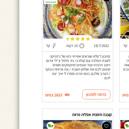
מתכון טבעוני
קל
19/7/2022
10 דקות
קל
מתכון ל סלט שורשים אסייתי כמו של ג'פניקה
!
לשבת המלכה עם קולורבי גזר פלפל צ'ילי אדום
ווה
רוטב ויניגרט ועוד טעמים מתקתקים ושווים
גרם
שיגוונו לכם את שולחן השבת / את ארוחת הבוקר
/ הערב שלכם, כנסו תכינו וספרו לי איך יצא
לכם.
כניסה למתכון
2653 צפיות
קובנה תימנית אסלית פרווה