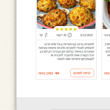
ינוני
3/12/2022
35 דקות
קל
סרב
לחמניות גבינה עם פטריות ובצל שלא תרצו
מו
להפסיק לאכול! לחמניות חלביות אישיות טעימות
לכם
וממכרות במיוחד בכלום זמן עבודה! רק לערבב
ש
הכל בקערה אחת ולהעביר לתבנית או
לקאפקייקס אישיים! שווה לנסות.
כניסה למתכון
2493 צפיות