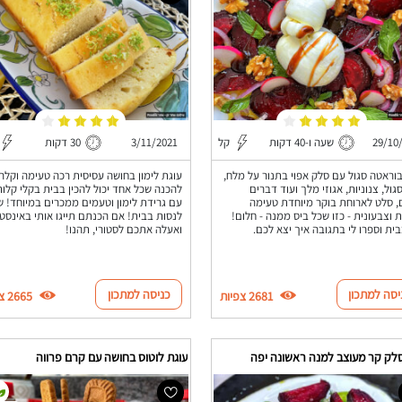
29/10
שעה ו-40 דקות
קל
3/11/2021
30 דקות
וראטה סגול עם סלק אפוי בתנור על מלח,
עוגת לימון בחושה עסיסית רכה טעימה וקלה
גול, צנוניות, אגוזי מלך ועוד דברים
להכנה שכל אחד יכול להכין בבית בקלי קלות
, סלט לארוחת בוקר מיוחדת טעימה
עם גרידת לימון וטעמים ממכרים במיוחד! ש
ת וצבעונית - כזו שכל ביס ממנה - חלום!
לנסות בבית! אם הכנתם תייגו אותי באינסט
בית וספרו לי בתגובה איך יצא לכם.
ואעלה אתכם לסטורי, תהנו!
יסה למתכון
כניסה למתכון
2681 צפיות
2665 צפיות
לק קר מעוצב למנה ראשונה יפה
עוגת לוטוס בחושה עם קרם פרווה