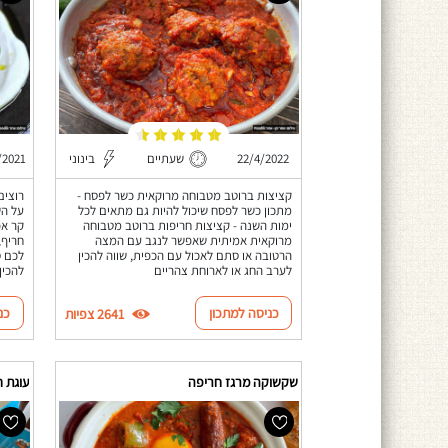
22/4/2022
שעתיים
בינוני
/2021
קציצות ברוטב מטבוחה מרוקאית כשר לפסח -
רוצים
מתכון כשר לפסח שיכול להיות גם מתאים לכל
על הש
ימות השנה - קציצות חריפות ברוטב מטבוחה
קר אפ
מרוקאית אמיתית שאפשר לנגב עם המצה
חריף,
הרטובה או סתם לאכול עם הכפית, שווה להכין
לכם ס
לערב החג או לארוחת צהריים
להכין
כניסה למתכון
כנ
2641 צפיות
שקשוקה מרגז חריפה
עוגת חמאת 