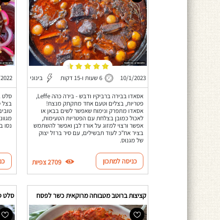
10/1/2023
6 שעות ו-15 דקות
בינוני
/2022
אסאדו בבירה ברביקיו ודבש - בירה כהה Leffe,
סלט ב
פטריות, בצלים וטעם אחד מתקתק מנצח!
בצל ס
אסאדו מתפרק ונימוח שאפשר לשים בבאן או
טובים
לאכול כמובן בצלחת עם הפטריות הטעימות,
מגוונ
אפשר ורצוי למזוג על אורז לבן ואפשר להשתמש
נסו ב
בציר אח"כ לעוד תבשילים, עם סיר ברזל יצוק
של מגנוס.
כניסה למתכון
כנ
2709 צפיות
קציצות ברוטב מטבוחה מרוקאית כשר לפסח
סלט ס