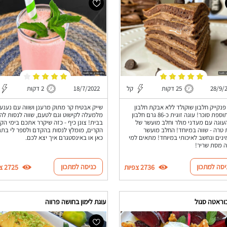
28/9/
25 דקות
קל
18/7/2022
2 דקות
פנקייק חלבון שוקולד ללא אבקת חלבון
שייק אבטיח קר מתוק מרענן ושווה עם נענע
ללא תוספת סוכר! עוגה זוגית כ-86 גרם חלבון
מלמעלה לקישוט וגם לטעם, שווה לנסות להכ
עוגה עם מעדני מולר וחלב מועשר של
בבית! צונן כיף - כזה שיקרר אתכם בימי הקי
טרה - שווה במיוחד! החלב מועשר
הקרים, מומלץ לנסות בהקדם ולספר לי בתג
ינים ונחשב לאיכותי במיוחד! מתאים למי
כאן או באינסטגרם איך יצא לכם.
 מסת שריר!
יסה למתכון
כניסה למתכון
2736 צפיות
2725 צפיות
וראטה סגול
עוגת לימון בחושה פרווה