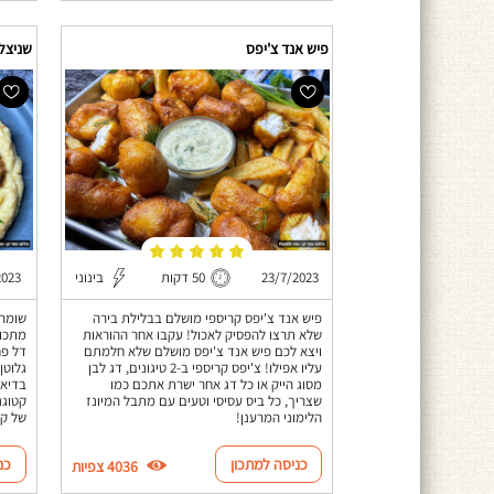
פיש אנד צ'יפס
שניצל 
23/7/2023
50 דקות
בינוני
2023
פיש אנד צ'יפס קריספי מושלם בבלילת בירה
שומרי
שלא תרצו להפסיק לאכול! עקבו אחר ההוראות
מתכון
ויצא לכם פיש אנד צ'יפס מושלם שלא חלמתם
דל פח
עליו אפילו! צ'יפס קריספי ב-2 טיגונים, דג לבן
גלוטן
מסוג הייק או כל דג אחר ישרת אתכם כמו
בדיאט
שצריך, כל ביס עסיסי וטעים עם מתבל המיונז
קטוגנ
הלימוני המרענן!
של קי
כניסה למתכון
כנ
4036 צפיות