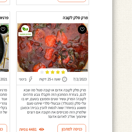
מרק סלק לקובה
פרגיות
מתכון טבעוני
7/2/2023
שעה ו-25 דקות
בינוני
/2021
מרק סלק לקובה אדום או קובה סגול מה שבא
פרגיו
לכם, בעזרת המתכון הזה תקבלו צבע מדהים
מתכון
לקובה! המרק עשיר טעים ומפוצץ בטעם, יש בו
ועוד 
עלי סלק (מנגולד) וגבעולי סלרי שיתנו טעם
צהריי
משוגע במיוחד! שווה לנסות להכין בבית! וכמובן
בקלי 
שלמרק הזה מכניסים את הקובה אם רוצים
של הח
שיהפוך אח"כ לאדום אדום!
כניסה למתכון
כנ
4481 צפיות