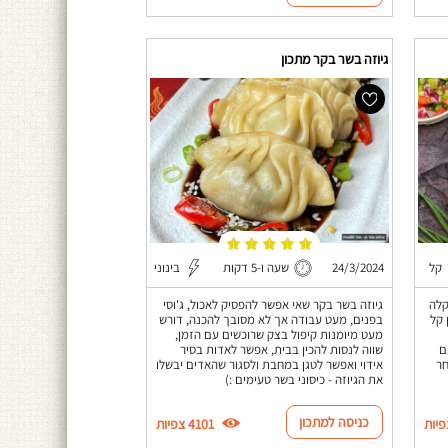
גיוזה בשר בקר מתכון
קל
24/3/2024
שעה ו-5 דקות
בינוני
קלה
גיוזה בשר בקר שאי אפשר להפסיק לאכול, ג'וסי
 קל
בפנים, מעט עבודה אך לא מסובך להכנה, דורש
מעט מיומנות קיפול בצק שרוכשים עם הזמן,
ם
שווה לנסות להכין בבית, אפשר לאדות בסיר
חר
אידוי ואפשר לטגן במחבת ולסגור שהאדים יבשלו
את הגיוזה - כיסוני בשר טעימים :)
כניסה למתכון
4101 צפיות