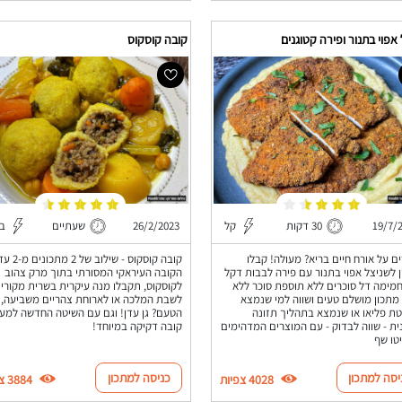
אפוי בתנור ופירה קטוגנים
קובה קוסקוס
19/7/
30 דקות
קל
26/2/2023
שעתיים
בי
ם על אורח חיים בריא? מעולה! קבלו
קובה קוסקוס - שילו
 לשניצל אפוי בתנור עם פירה לבבות דקל
הקובה העיראקי המסורתי בתוך מרק צהוב
מימה דל סוכרים ללא תוספת סוכר ללא
לקוסקוס, תקבלו מנה עיקרית בשרית מקורי
 מתכון מושלם טעים ושווה למי שנמצא
לשבת המלכה או לארוחת צהריים משביעה,
ת פליאו או שנמצא בתהליך תזונה
הטעם? גן עדן! וגם עם השיטה החדשה למע
ית - שווה לבדוק - עם המוצרים המדהימים
קובה דקיקה במיוחד!
טו שף
יסה למתכון
כניסה למתכון
4028 צפיות
3884 צפיות