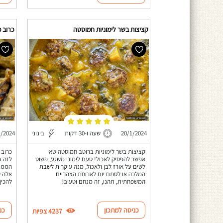
קציצות בשר לימוניות חמוסטה
כרוב מ
20/1/2024
שעה ו-30 דקות
בינוני
1/2024
קציצות בשר לימוניות ברוטב חמוסטה שאי
כרוב 
אפשר להפסיק לאכול! טעם לימוני משגע, פשוט
לזה א
לשים על אורז לבן ולאכול, מנה עיקרית לשבת
הממול
המלכה או לסתם יום לארוחת הצהריים
אלה ש
המשפחתית, תהנו, זה מנחם וטעים!
להכין
כניסה למתכון
כנ
4237 צפיות