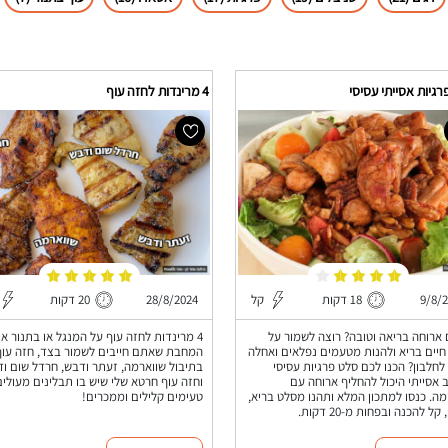
גיות אסייתי עסיסי
4 מרינדות לחזה עוף
9/8/
18 דקות
קל
28/8/2024
20 דקות
 ארוחה בריאה וטובה? רוצה לשמור על
4 מרינדות לחזה עוף על המנגל או בתנור או
חיים בריא ולהנות מטעמים נפלאים ואחלה
המחבת שאתם חייבים לשמור בצד, חזה עוף
לחלבון? הכנו לכם סלט פרגיות עסיסי
בתיבול שווארמה, זעתר ודבש, חרדל שום ו
 אסייתי היכול להחליף ארוחה עם
וחזה עוף חרטא שלי שיש בו תבלינים מעולים
ה. כנסו למתכון המלא ותהנו מסלט בריא,
טעימים קלילים וממכרים!
קל להכנה ובפחות מ-20 דקות.