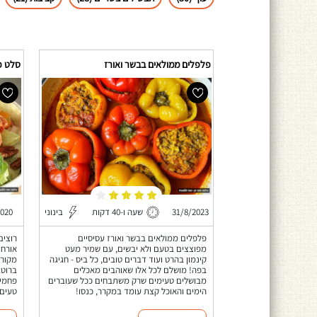
פלפלים ממולאים בבשר ואורז
סלט פר
31/8/2023
שעה ו-40 דקות
בינוני
2020
פלפלים ממולאים בבשר ואורז עסיסיים
רוצים
מפוצצים בטעם ולא יבשים, עם שמיר מעט
אורח 
קינמון בהרט ועוד דברים טובים, כל ביס - חגיגה
מקור 
בפה! מושלם לכל אלו שאוהבים מאכלים
ברוטב
מבושלים טעימים שרק משתבחים ככל שעוברים
פחמימ
הימים והאוכל קצת עומד במקרר, כנסו!
טעים, 