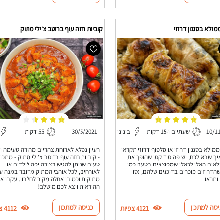
מולא בסגנון דרוזי
קוביות חזה עוף ברוטב צ'ילי מתוק
10/1
שעתיים ו-15 דקות
בינוני
30/5/2021
55 דקות
ממולא בסגנון דרוזי או מלפוף דרוזי תקראו
רעיון נפלא לארוחת צהריים מהירה טעימה ו
יך שבא לכם, יש פה סוד קטן שהופך את
- קוביות חזה עוף ברוטב צ'ילי מתוק - מתכון
אים האלו לכאלו שמפוצצים בטעם כמו
טעים שניתן להגיש בצורה יפה לילדים או
הדרוזים מוכרים בדוכנים שלהם, נסו
לאורחים, לכל אוהבי המתוק מדובר במנה ע
 ותראו.
מתיקות וכמובן אחלה מקור לחלבון. עקבו א
ההוראות ויצא לכם מושלם!
יסה למתכון
כניסה למתכון
4121 צפיות
4112 צפיות