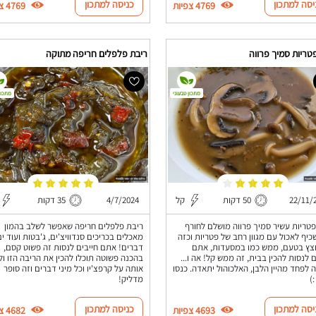
יסה למתכון
כניסה למתכון
4769 צפיות
4769 צפיות
טריות סמיך פרווה
ריבת פלפלים חריפה מתוקה
מתכון טבעוני
מתכון
22/11/
50 דקות
קל
4/7/2024
35 דקות
טריות עשיר סמיך פרווה מושלם לחורף
ריבת פלפלים חריפה שאפשר לשלב בהמון
כיף לאכול עם מגוון רחב של פטריות וכזה
מאכלים בכריכים סנדוויצ'ים, ג'בטות ועוד ים
צץ בטעם, ממש כמו במסעדות, אתם
דברים! אתם חייבים לנסות זה פשוט קסם,
ם לנסות להכין בבית, זה ממש קל! אה ו...
בהכנה פשוטה תוכלו להכין את הריבה הזו ול
ה לפחד מהיין הלבן, האלכוהול יתאדה. כנסו
אותה על קרפצ'יו וכל מיני דברים וזה סופר
)
מדליק!
יסה למתכון
כניסה למתכון
4693 צפיות
4682 צפיות