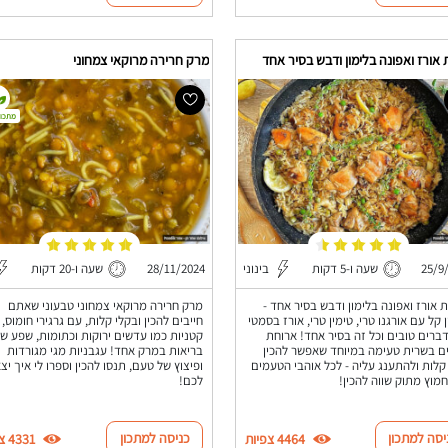
 אורז ואפונה בלימון ודבש בסיר אחד
מרק חרירה מרוקאי צמחוני
מתכון
25/9
שעה ו-5 דקות
בינוני
28/11/2024
שעה ו-20 דקות
ת אורז ואפונה בלימון ודבש בסיר אחד -
מרק חרירה מרוקאי צמחוני טבעוני שאתם
 קל עם אורגנו טרי, טימין טרי, אורז בסמטי
חייבים להכין ובקלי קלות, עם גרגירי חומוס,
דברים טובים וכל זה בסיר אחד! ארוחת
קטניות כמו עדשים ירוקות וכתומות, שפע ש
ם בשרית טעימה במיוחד שאפשר להכין
בריאות במרק אחד! עגבניות מגי מגורדות
קלות ולהתענג עליה - לכל אוהבי הטעמים
ופיצוץ של טעם, תנסו להכין וספרו לי איך יצ
מוץ מתוק שווה להכין!
לכם!
יסה למתכון
כניסה למתכון
4464 צפיות
4331 צפיות