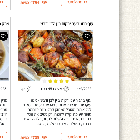
כניסה למתכון
כנ
4794 צפיות
עוף בתנור עם ירקות ביין לבן ודבש
מרק פ
4/9/2022
שעה ו-45 דקות
קל
2023
עוף בתנור עם ירקות ביין לבן ודבש - מנה
מרק פ
עיקרית בשרית ל ארוחת צהריים טעימה במיוחד
כזה ש
לכל אוהבי האוכל המתוק קבלו מנה מנחמת
שמפו
סופר טעימה וקלה להכנה, רק לשים את הכל
חייבי
בתבנית לסדר יפה ולשלוח לתנור, כל ההוראות
אין מ
בפנים, מושלם ל שבת המלכה , כנסו.
בהול :
כניסה למתכון
כנ
4709 צפיות