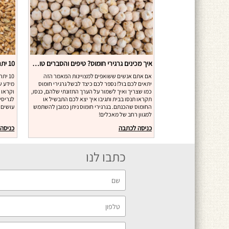
איך מכינים גרגירי חומוס? טיפים והסברים טובים
אם אתם אנשים ששואפים למצויינות המאמר הזה
10 י
יתאים לכם בול! נספר לכם כיצד לבשל גרגירי חומוס
מידע שי
כמו שצריך ואיך לשמור על הערך התזונתי שלהם, כנסו,
וקראו 
תקראו תנסו בבית ותגיבו איך יצא לכם התבשיל או
לגריסי
החומוס שהכנתם. בגרגירי חומוס ניתן כמובן להשתמש
עושים 
למגוון רחב של מאכלים!
כניסה לכתבה
כניסה
כתבו לנו