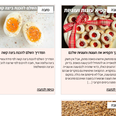
בה
כתבה
ך תקפיאו את העוגות והעוגיות שלכם
המדריך השלם להכנת ביצה קשה
 מתחשק איזשהו מאפה מתוק, אבל אין חשק
המדריך השלם להכנת ביצה קשה לפי מידת עשיי
מאפייה או להתחיל להכין עוגה מאפס. בדיוק
ביצה עלומה ועוד, חובה להיכנס למי שרוצה להכי
הרגעים האלו, כדאי שתהיה לכם עוגה או עוגייה
הביצה המושלמת!
במקפיא. ההקפאה שימושית גם במקרים שבהם
נתם עוגה, אבל לא סיימתם את כולה. במקום
את העוגה שנשארה בטענה שאינכם מתכוונים
ממנה בימים הקרובי […]
 לכתבה
כניסה לכתבה
בה