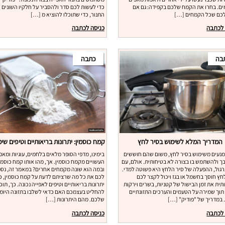
ם. בחרו את הקמח שלכם בקפידה: גם אם
כדי לעשות לכם סדר ולהסביר על חלקיו השונים 
כם שכל הקמחים […]
התנור, כדי שתוכלו להוציא מ […]
 לכתבה
כניסה לכתבה
בה
כתבה
המדריך המלא לשימוש בסיר לחץ
מנעים משימוש בסיר לחץ, משום שהם חוששים
בימינו, מדפי הסופר מלאים בלחמים, עוגיות ומאפ
 ולהשתמש בו בצורה לא בטיחותית. אולם, עם
העשויים מקמח כוסמין. אך, מהו אותו קמח כוסמי
גול, ההפעלה של סיר הלחץ היא פשוטה למדי.
ובמה הוא שונה מקמחים אחרים? במאמר זה, נס
חץ חוסך בחשמל או בגז ויכול לקצר לכם
לכם את כל מה שרציתם לדעת על קמח כוסמין, כ
ית את זמן הבישול של קטניות, בשרים וירקות
יתרונות בריאותיים וטיפים לאפייה נכונה. כך, תוכ
תוך שמירה על הטעמים והערכים התזונתיים
להחליט בעצמכם האם כדאי לשלבו בתזונה היומי
במדריך של "פודיק" […]
שלכם. מהם היתרונות […]
 לכתבה
כניסה לכתבה