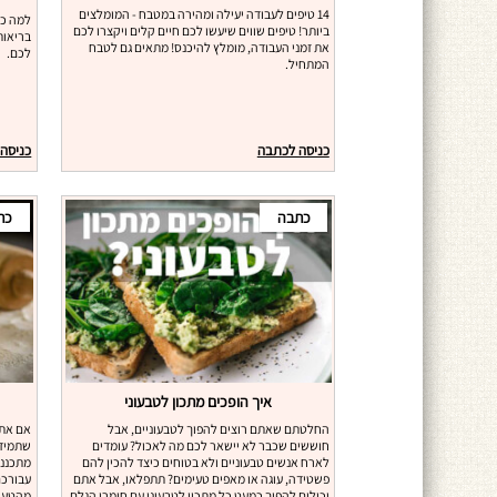
14 טיפים לעבודה יעילה ומהירה במטבח - המומלצים
למה כד
ביותר! טיפים שווים שיעשו לכם חיים קלים ויקצרו לכם
בריאות
את זמני העבודה, מומלץ להיכנס! מתאים גם לטבח
לכם.
המתחיל.
כניסה לכתבה
כניסה
כתבה
כת
איך הופכים מתכון לטבעוני
החלטתם שאתם רוצים להפוך לטבעוניים, אבל
אם אתם
חוששים שכבר לא יישאר לכם מה לאכול? עומדים
שתמיד 
לארח אנשים טבעוניים ולא בטוחים כיצד להכין להם
מתכננים
פשטידה, עוגה או מאפים טעימים? תתפלאו, אבל אתם
עבורכם
יכולים להפוך כמעט כל מתכון לטבעוני עם חומרי הגלם
מהטעוי