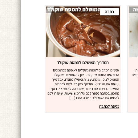
כתבה
המדריך המושלם להמסת שוקולד
ה,
אנשים המרבים לאפות נתקלים לא פעם במתכונים
ן את
הדורשים המסת שוקולד. ניתן להשתמש בשוקולד
המומס לציפוי עוגות, עוגיות ואפילו לפונדו. אבל איך
עושים את זה נכון? "פודיק" כאן כדי לתת לכם את
התשובה המפורטת ביותר, שכנראה לא תמצאו באף
מתכון. בכתבה נספר לכם על חמש שיטות, שיעזרו לכם
להמיס את השוקולד בצורה הנכו […]
כניסה לכתבה