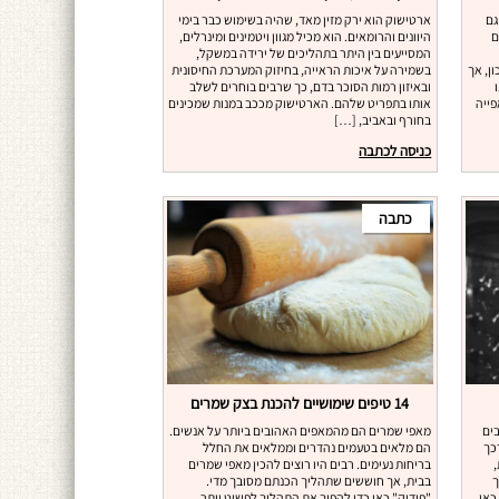
גם
ארטישוק הוא ירק מזין מאד, שהיה בשימוש כבר בימי
ם
היוונים והרומאים. הוא מכיל מגוון ויטמינים ומינרלים,
המסייעים בין היתר בתהליכים של ירידה במשקל,
ן, אך
בשמירה על איכות הראייה, בחיזוק המערכת החיסונית
ובאיזון רמות הסוכר בדם, כך שרבים בוחרים לשלב
פייה
אותו בתפריט שלהם. הארטישוק מככב במנות שמכינים
בחורף ובאביב, […]
כניסה לכתבה
כתבה
14 טיפים שימושיים להכנת בצק שמרים
ים
מאפי שמרים הם מהמאפים האהובים ביותר על אנשים.
כך
הם מלאים בטעמים נהדרים וממלאים את החלל
,
בריחות נעימים. רבים היו רוצים להכין מאפי שמרים
ך
בבית, אך חוששים שתהליך הכנתם מסובך מדי.
כאן
"פודיק" כאן כדי להפוך את התהליך לפשוט יותר