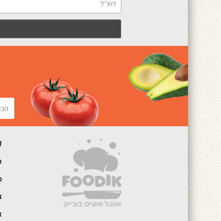
ק
ה
מ
צ
א