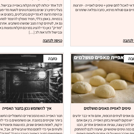
אי לאכול לחם שיפון + טיפים לאפייה - יתרונות
לכל אחד יכולות לקרות תקלות באפייה ובבישול. 
יים וגם סגולות מרפא, כתבה נפלאה שתתרום
בעלי ניסיון רב שנים במטבח נוטים לטעות מדי פע
ובהיסח הדעת לא מדייקים בתבלינים, בזמנים או
בכמויות. באופן כללי, תמיד מומלץ להיצמד למתכו
גם אז, לעיתים קורה מצב שמשהו משתבש. אתרנו
"פודיק" כאן כדי להציג בפניכם תקלות נפוצות בא
ובבישול ולהראות לכ […]
 לכתבה
כניסה לכתבה
בה
כתבה
טיפים לאפיית מאפים מושלמים
איך להשתמש נכון בתנור האפייה
 אופים לעיתים תכופות, אתם וודאי כבר יודעים
תנור האפייה הוא מהמכשירים החשמליים החשוב
יש מקום לטעויות בזמן האפייה. בין אם אתם
ביותר שקיימים במטבח. אנו משתמשים בו כדי לר
 להכין עוגה, עוגיות או מאפים אחרים, הכנו
ירקות, לאפות מאפים שונים, כמו עוגות ופשטידות
 כמה טיפים שימושיים, שיעזרו לכם להתחמק
ולעיתים אף כדי לחמם מחדש תבשילים. אבל, אי
ות שכבר נעשו על ידי אחרים ולאפות מאפים
משתמשים בתנור האפייה בצורה נכונה? "פודיק" 