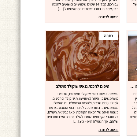
של
עבורכם. קבלו 14 טיפים שימושיים ופשוטים להכנת
בצק שמרים. בחרו בשמרים המתאימים ל […]
כניסה לכתבה
כתבה
קמח כוסמין: יתרונות בריאותיים וטיפים שימושיים
טיפים להכנת גנאש שוקולד מושלם
ים
גנאש הוא אותו רוטב שוקולד מפורסם, שבו אנו
ן
משתמשים בין היתר לציפוי עוגות שוקולד ופרלינים,
פר
למילוי עוגות שכבות ולהכנת טראפלס. יש שאפילו
ולל
משתמשים בו בתור מטבל לפונדו. הוא הומצא בצרפת
לו
בשנות ה-50 של המאה הקודמת ומאז כבש את העולם.
ומית
כל אוהבי הקינוחים ישמחו לשלב את הגנאש במתכונים
שלהם, אך השאלה היא – כיצ […]
כניסה לכתבה