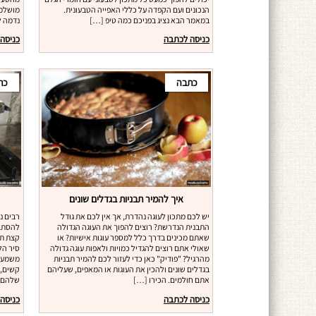
הנכונים ועם הקפדה על כללי האפייה הטבעונית.
מושלמי
במאמר הבא נציג בפניכם כמה טיפ […]
נדמה ל
כניסה לכתבה
כניסה
כתבה
כת
איך להמיר תבניות בגדלים שונים
יש לכם מתכון לעוגה נהדרת, אך אין לכם את גודל
רבים נ
התבנית הנדרשת? רוצים להפוך את העוגה הגדולה
להסתבך
שאתם מכינים בדרך כלל למספר עוגות אישיות? או
קצת תר
שאולי אתם רוצים להגדיל כמויות ולאפות עוגה גדולה
סיר הל
מהרגיל? "פודיק" כאן כדי לעזור לכם להמיר תבניות
משמעות
בגדלים שונים ולהכין את העוגות או המאפים, שעליהם
קשים, 
אתם חולמים. הכירו […]
שלהם. 
כניסה לכתבה
כניסה