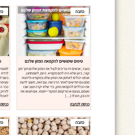
כתבה
כת
טיפים שימושיים להקפאת המזון שלכם
כ
בעבר, אנשים היו צריכים לנצל את המזון שלהם תוך זמן
לפעמים
קצר, כיוון שלא היה להם מקפיא. היום, לשמחתנו,
לרדת ל
אנחנו יכולים לאחסן את המזון שלנו במקפיא וליהנות
בשביל 
ממנו גם חודשים לאחר הרכישה. עם זאת, חשוב לדעת
טעימה 
את הכללים להקפאת מזון, כדי שלא יקרה מצב שבו
כבר הכ
טעמם, צבעם או מרקמם המקורי ייפגמו. אם תעשו את
לזרוק 
זה נכון, תוכלו […]
לאכול 
כניסה לכתבה
כניסה
כתבה
כת