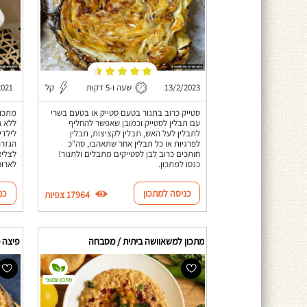
13/2/2023
שעה ו-5 דקות
קל
2021
סטייק כרוב בתנור בטעם סטייק או בטעם בשרי
מתכון
עם תבלין לסטייק וכמובן שאפשר להחליף
ללא ג
לתבלין לעל האש, תבלין לקציצות, תבלין
לילדי
לפרגיות או כל תבלין אחר שתאהבו, סה"כ
הגזרה
חותכים כרוב לבן לסטייקים מתבלים ולתנור!
לצליא
כנסו למתכון.
לארוח
כניסה למתכון
כנ
17964 צפיות
מתכון למשאוושה ביתית / מסבחה
פיצה מ
מתכון טבעוני