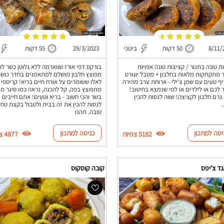
8/11/
50 דקות
בינוני
29/3/2023
55 דקות
ת טונה בתנור / קציצות טונה אפויות
בורקס דפי אורז שווארמה ללא גלוטן כשר ל
 מתקתקות מלאות בחלבון + מטבל יוגורט
מפוצץ חלבון מושלם למתאמנים בחדר כושר
ף טעים עם שמן צ'ילי - ארוחת ערב מהירה
לאלו ששומרים על אורח חיים בריא! קריספי
 לכם או לילדים או למי שנמצא בחיטוב!
מתפוצץ בפה, קל להכנה, נראה כמו סיגר מ
כ-8.5 גרם חלבון לקציצה! שווה לנסות להכין
בשר והכי חשוב - בריא וטעים! אתם חייבים
לנסות להכין את זה בבית ולטבול בקצת טחי
טובה. תהנו
יסה למתכון
כניסה למתכון
5182 צפיות
4877 צפיות
ד צ'יפס
קובה קוסקוס