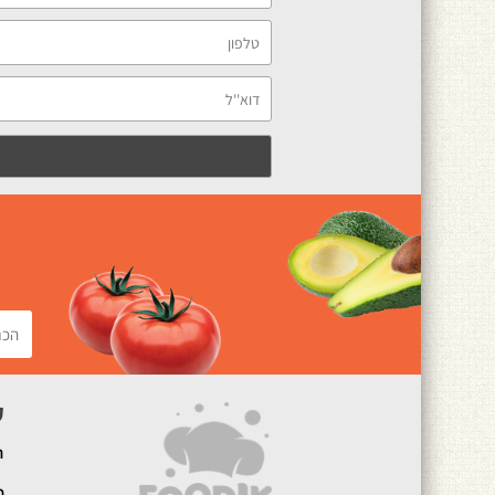
ק
ה
מ