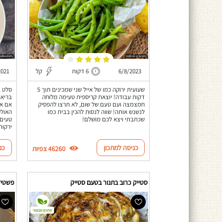
6/8/2023
6 דקות
קל
2021
שעועית ירוקה כמו של אייל שני שמכינים תוך 5
סלט ב
דקות עבודה! יוצאת קריספית טעימה מלוחה
חמצמצה ועם טעם של שום, לא תרצו להפסיק
אם את
לנשנש אותה! שווה לנסות להכין בבית כמו
האולט
שכתבתי ויצא לכם מושלם!
טעים 
ירקות
כניסה למתכון
כנ
46260 צפיות
סטייק כרוב בתנור בטעם סטייק
פשטידת
מתכון טבעוני