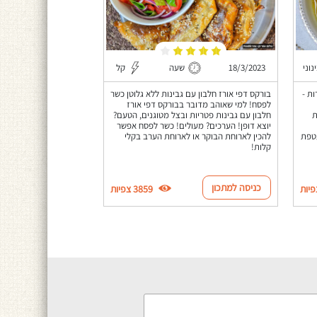
נוני
18/3/2023
שעה
קל
ב של 2 מתכונים מ-2 עדות -
בורקס דפי אורז חלבון עם גבינות ללא גלוטן כשר
לפסח! למי שאוהב מדובר בבורקס דפי אורז
ת
חלבון עם גבינות פטריות ובצל מטוגנים, הטעם?
יוצא דופן! הערכים? מעולים! כשר לפסח אפשר
טפת
להכין לארוחת הבוקר או לארוחת הערב בקלי
קלות!
כניסה למתכון
3859 צפיות