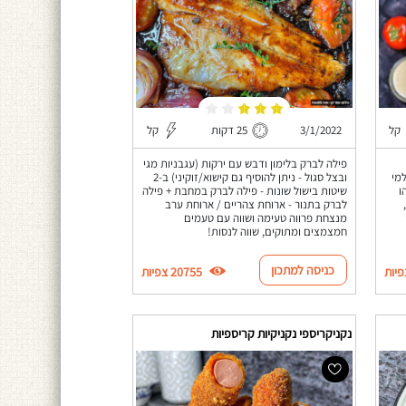
קל
3/1/2022
25 דקות
קל
פילה לברק בלימון ודבש עם ירקות (עגבניות מגי
מי
ובצל סגול - ניתן להוסיף גם קישוא/זוקיני) ב-2
ו
שיטות בישול שונות - פילה לברק במחבת + פילה
לברק בתנור - ארוחת צהריים / ארוחת ערב
מנצחת פרווה טעימה ושווה עם טעמים
חמצמצים ומתוקים, שווה לנסות!
כניסה למתכון
20755 צפיות
נקניקריספי נקניקיות קריספיות