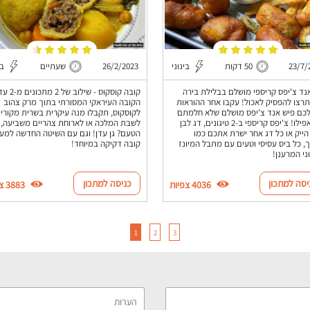
23/7/
50 דקות
בינוני
26/2/2023
שעתיים
בי
נד צ'יפס קריספי מושלם בבלילת בירה
קובה קוסקוס - שילו
רצו להפסיק לאכול! עקבו אחר ההוראות
הקובה העיראקי המסורתי בתוך מרק צהוב
לכם פיש אנד צ'יפס מושלם שלא חלמתם
לקוסקוס, תקבלו מנה עיקרית בשרית מקורי
עליו אפילו! צ'יפס קריספי ב-2 טיגונים, דג לבן
לשבת המלכה או לארוחת צהריים משביעה,
הייק או כל דג אחר ישרת אתכם כמו
הטעם? גן עדן! וגם עם השיטה החדשה למע
, כל ביס עסיסי וטעים עם מתבל המיונז
קובה דקיקה במיוחד!
ני המרענן!
יסה למתכון
כניסה למתכון
4036 צפיות
3883 צפיות
1
2
3