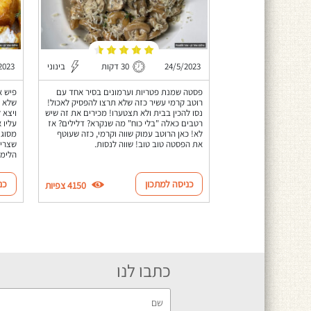
24/5/2023
30 דקות
בינוני
2023
פסטה שמנת פטריות וערמונים בסיר אחד עם
פיש א
רוטב קרמי עשיר כזה שלא תרצו להפסיק לאכול!
שלא ת
נסו להכין בבית ולא תצטערו! מכירים את זה שיש
ויצא 
רטבים כאלה "בלי כוח" מה שנקרא? דלילים? אז
לא! כאן הרוטב עמוק שווה וקרמי, כזה שעוטף
מסוג 
את הפסטה טוב טוב! שווה לנסות.
שצריך
הלימו
כניסה למתכון
כנ
4150 צפיות
כתבו לנו