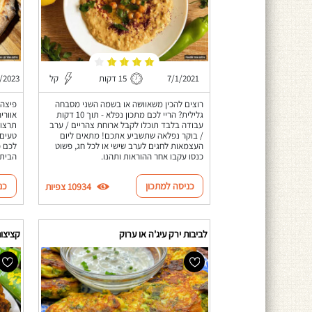
7/1/2021
15 דקות
קל
/2023
רוצים להכין משאוושה או בשמה השני מסבחה
פיצה 
גלילית? הריי לכם מתכון נפלא - תוך 10 דקות
אוורי
עבודה בלבד תוכלו לקבל ארוחת צהריים / ערב
תרצו 
/ בוקר נפלאה שתשביע אתכם! מתאים ליום
טעים 
העצמאות לחגים לערב שישי או לכל חג, פשוט
לכם פ
כנסו עקבו אחר ההוראות ותהנו.
הבית!
כניסה למתכון
כנ
10934 צפיות
לביבות ירק עיג'ה או ערוק
קציצות