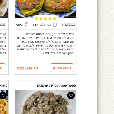
6/12/2022
שעה ו-30 דקות
בינוני
2022
לביבות ירק עיג'ה , ערוק, כיפתה, לאטקס -
קציצו
תקראו להן איך שבא לכם / קציצות ירק - שלמות
בתנור
לחג חנוכה או בכללי למי שמחפש להכין לביבות
חרפרי
ירק בריאות פרווה טעימות שיסגרו לכם פינה! עם
בתנור
תפוחי אדמה מעוכים לפירה בצל ירוק פטרוזיליה
והמון טעם טוב! כנסו ותכינו.
בבית.
כניסה למתכון
כנ
5226 צפיות
פסטה שמנת פטריות וערמונים
פיש אנ