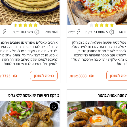
14/11
5 שעות ו-2 דקות
קשה
2/8/2020
שעה ו-10 דקות
ב
נפוליטנית טעימה מושלמת עם בצק חלק
אוהבים מאכלים מסורתיים? אוהבים מתכוני
רי מלא בבועות ורוטב עגבניות לפיצה שלא
עדות? רוצים להנות מפיתות יווניות על המח
להפסיק לאכול ממנו! המתכון מדוייק,
ולנגב אותן עם צזיקי טוב או לאכול אותן עם
להפליא ועם מספר התפחות כדי שתצא
אומלט או כל דבר אחר? כל שאתם צריכים ה
יצה איטלקית יותר טובה מהפיצריות שליד
להיכנס למתכון שלנו לעקוב אחר ההוראות
 תנסו!
ולסמוך עלינו שיצאו לכם פיתות נפלאות!
יסה למתכון
כניסה למתכון
8308 צפיות
7723 צפיות
 טונה אפויות בתנור
בורקס דפי אורז שווארמה ללא גלוטן