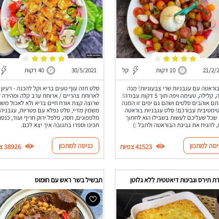
21/2/
10 דקות
קל
30/5/2021
40 דקות
וראטה עם עגבניות שרי צבעוניות! מנה
סלט חזה עוף טעים בריא וקל להכנה - רעיון
בריאה, קלילה, טעימה ויפה תוך 5 דקות עבודה!
לארוחת צהריים / ארוחת ערב קלה ומהירה ל
ם אוהבים סלטים ושהם גם יפים זו המנה
שרוצה קצת אורח חיים בריא ולא לאכול משה
ימטיבית עבורכם! סלט עגבניות בוראטה
משמין מדיי, סלט נפלא עם פטריות, עגבניה,
שכל שעליכם לעשות בשבילו הוא לחתוך
מלפפונים, חסה, פלפל ירוק חריף ועוד, כנסו
, להניח את גבינת הבוראטה ולתבל :)
תכינו וספרו בתגובה איך יצא לכם.
יסה למתכון
כניסה למתכון
41523 צפיות
38926 צפיות
 תירס וגבינות דיאטטית ללא גלוטן
תבשיל בשר ראש עם חומוס