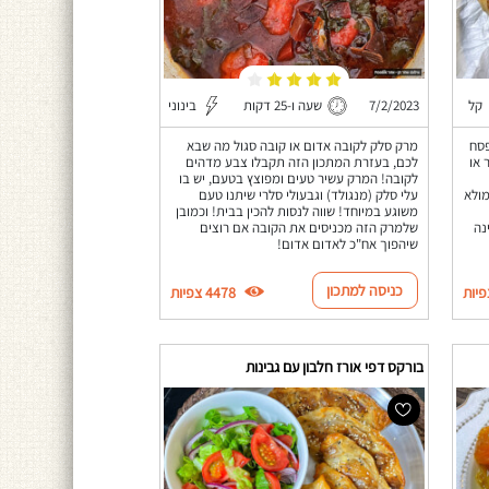
קל
7/2/2023
שעה ו-25 דקות
בינוני
פסח
מרק סלק לקובה אדום או קובה סגול מה שבא
 או
לכם, בעזרת המתכון הזה תקבלו צבע מדהים
לקובה! המרק עשיר טעים ומפוצץ בטעם, יש בו
מולא
עלי סלק (מנגולד) וגבעולי סלרי שיתנו טעם
משוגע במיוחד! שווה לנסות להכין בבית! וכמובן
נה
שלמרק הזה מכניסים את הקובה אם רוצים
שיהפוך אח"כ לאדום אדום!
כניסה למתכון
4478 צפיות
בורקס דפי אורז חלבון עם גבינות