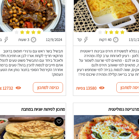
13/1/
40 דקות
קל
12/9/2024
3 שעות
בי
 נפלא לפשטידת תירס וגבינות דיאטטית
תבשיל בשר ראש עם גרגירי חומוס ברוטב
לוטן - רעיון לארוחת ערב קלה ומהירה
מרוקאי חריף לקחת אורז לבן או חתיכת חלה
ם או לכם - מתאים למי שרוצה לשמור על
ולאכול ביחד עם התבשיל פשוט טעים להפלי
, מתאים למי שאוהב תירס ולגם
אתם חייבים לנסות להכין בהול! טעים ברמה
קים, שווה לנסות בבית! למי שמחפש רעיון
אחרת! הקירמול הסופי בתנור נותן את הטע
ת ערב בריאה קלילה ומהירה שיכנס מיד!
העמוק!
יסה למתכון
כניסה למתכון
13580 צפיות
12732 צפיות
רגריטה נפוליטנית
מתכון לפיתות יווניות במחבת