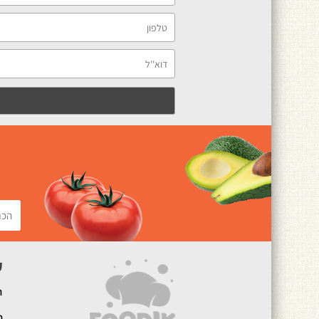
ק
ה
מ