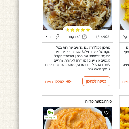
קל
1/1/2023
40 דקות
בינוני
ם
מתכון למג'דרה עם עדשים שחורות בצל
וף
מקורמל וטעם נפלא! האורז יוצא אחד אחד
הטעם? אליפות! עם הכמון והבהרט תקבלו
טעמים מצויינים! מג'דרה לארוחת צהריים
פפה
לשבת או לכל יום בשבוע, פשוט כנסו תכינו וספרו
לי איך יצאה לכם!
כניסה למתכון
12202 צפיות
פירה בטטה פרווה
מתכון טבעוני