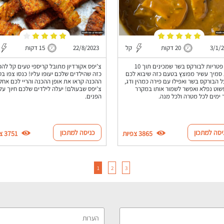
3/1/
20 דקות
קל
22/8/2023
15 דקות
רוטב פטריות לבורקס בשר שמכינים תוך 10
צ'יפס אקורדיון מתובל קריספי טעים קל להכ
סמיך עשיר מפוצץ בטעם כזה שיבוא לכם
כזה שהילדים שלכם יעופו עליו! כנסו צפו בס
ל הבורקס בשר ואפילו עם פירה כמהין ודג,
ההכנה קראו את אופן ההכנה והריי לכם אחל
שוט נפלא ואפשר לשמור אותו במקרר
צ'יפס שבעולם! יעלה לילדים שלכם חיוך על
ימים לכל מטרה ולכל מנה.
הפנים.
יסה למתכון
כניסה למתכון
3865 צפיות
3751 צפיות
1
2
3