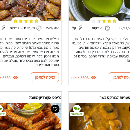
17/11/
20 דקות
קל
25/9/2023
שעתיים ו-15 דקות
זיליקום בקלי קלות שישדרג לכם כל מנה,
בצלים ממולאים צמחונים בטעם בשרי מתכו
צה, כל מאכל שתרצו "לבשם" אותו בטעמי
פרווה מטורף שאתם חייבים להכין בבית! טבע
יקום, מחזיק בצנצנת אטומה חודשים
צמחוני מה שבא כלם! אין פה טיפת בשר ומ
 חובה עליכם לנסות להכין בבית! שווה
שני זה מרגיש ממש בשרי שזה מגניב לאללה
מבטיח שבאמת ישדרג אתכם ובכלום זמן
תנסו להכין וספרו לי מה דעתכם, הבצלים
!
יתמוססו לכם בפה בביס אחד מושלם עם הא
העגול והתבלינים.
יסה למתכון
כניסה למתכון
5606 צפיות
5530 צפיות
פטריות לבורקס בשר
צ'יפס אקורדיון מתובל
מתכון טבעוני
מתכון