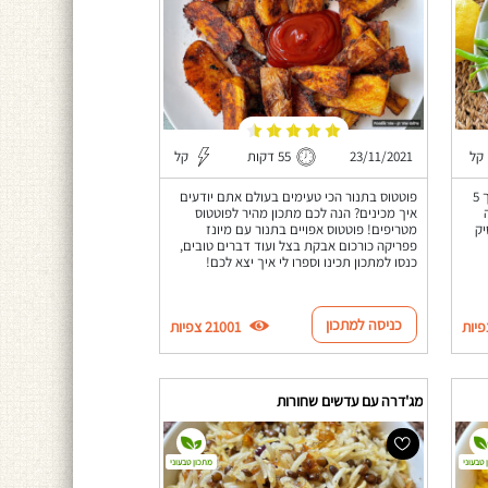
קל
23/11/2021
55 דקות
קל
שעועית ירוקה כמו של אייל שני שמכינים תוך 5
פוטטוס בתנור הכי טעימים בעולם אתם יודעים
איך מכינים? הנה לכם מתכון מהיר לפוטטוס
יק
מטריפים! פוטטוס אפויים בתנור עם מיונז
פפריקה כורכום אבקת בצל ועוד דברים טובים,
כנסו למתכון תכינו וספרו לי איך יצא לכם!
כניסה למתכון
21001 צפיות
מג'דרה עם עדשים שחורות
 טבעוני
מתכון טבעוני