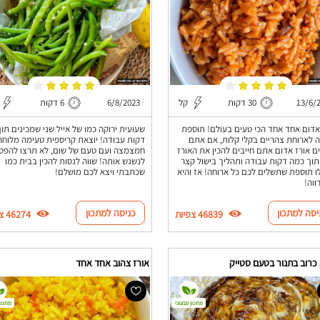
13/6/
30 דקות
קל
6/8/2023
6 דקות
אדום אחד אחד הכי טעים בעולם! תוספת
 לארוחת צהריים בקלי קלות, אם אתם
דקות עבודה! יוצאת קריספית טעימה מלוחה
ם אורז אדום אתם חייבים להכין את האורז
חמצמצה ועם טעם של שום, לא תרצו להפס
תוך כמה דקות עבודה ותהליך בישול קצר
לנשנש אותה! שווה לנסות להכין בבית כמו
 תוספת שתשלים לכם כל ארוחה! אז והיא
שכתבתי ויצא לכם מושלם!
ווה!
יסה למתכון
כניסה למתכון
46839 צפיות
46274 צפיות
כרוב בתנור בטעם סטייק
אורז צהוב אחד אחד
מתכון טבעוני
מתכון