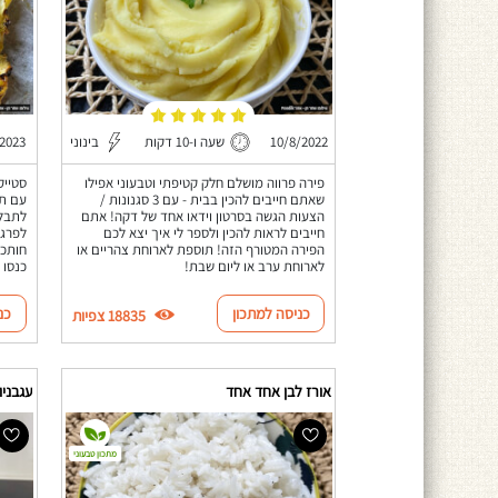
10/8/2022
שעה ו-10 דקות
בינוני
/2023
פירה פרווה מושלם חלק קטיפתי וטבעוני אפילו
סטייק
שאתם חייבים להכין בבית - עם 3 סגנונות /
עם תב
הצעות הגשה בסרטון וידאו אחד של דקה! אתם
לתבלי
חייבים לראות להכין ולספר לי איך יצא לכם
לפרגי
הפירה המטורף הזה! תוספת לארוחת צהריים או
חותכי
לארוחת ערב או ליום שבת!
כנסו 
כניסה למתכון
כנ
18835 צפיות
אורז לבן אחד אחד
עגבניו
מתכון טבעוני