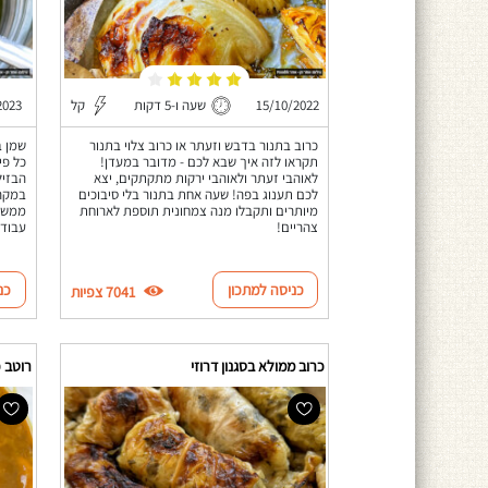
15/10/2022
שעה ו-5 דקות
קל
2023
כרוב בתנור בדבש וזעתר או כרוב צלוי בתנור
שמן ב
תקראו לזה איך שבא לכם - מדובר במעדן!
כל פי
לאוהבי זעתר ולאוהבי ירקות מתקתקים, יצא
הבזיל
לכם תענוג בפה! שעה אחת בתנור בלי סיבוכים
במקרר
מיותרים ותקבלו מנה צמחונית תוספת לארוחת
ממש ו
צהריים!
עבודה
כניסה למתכון
כנ
7041 צפיות
כרוב ממולא בסגנון דרוזי
רוטב 