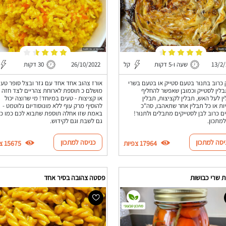
13/2
שעה ו-5 דקות
קל
26/10/2022
30 דקות
 כרוב בתנור בטעם סטייק או בטעם בשרי
אורז צהוב אחד אחד עם גזר ובצל סופר טעי
לין לסטייק וכמובן שאפשר להחליף
מושלם כ תוספת לארוחת צהריים לצד חזה ע
ן לעל האש, תבלין לקציצות, תבלין
או קציצות - טעים במיוחד! מי שרוצה יכול
ות או כל תבלין אחר שתאהבו, סה"כ
להוסיף מרק עוף ללא מונוסודיום גלוטמט -
ם כרוב לבן לסטייקים מתבלים ולתנור!
באמת שזו אחלה תוספת שתבוא לכם כמו כ
למתכון.
גם לשבת וגם לקידוש.
יסה למתכון
כניסה למתכון
17964 צפיות
15675 צפיות
ת שרי כבושות
פסטה צהובה בסיר אחד
מתכון טבעוני