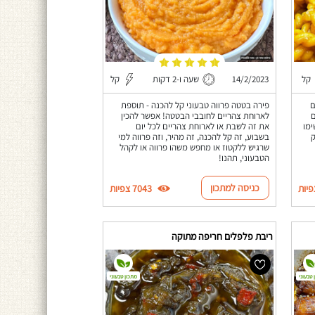
קל
14/2/2023
שעה ו-2 דקות
קל
ם
פירה בטטה פרווה טבעוני קל להכנה - תוספת
ם
לארוחת צהריים לחובבי הבטטה! אפשר להכין
ימו
את זה לשבת או לארוחת צהריים לכל יום
ק
בשבוע, זה קל להכנה, זה מהיר, וזה פרווה למי
שרגיש ללקטוז או מחפש משהו פרווה או לקהל
הטבעוני, תהנו!
כניסה למתכון
7043 צפיות
ריבת פלפלים חריפה מתוקה
 טבעוני
מתכון טבעוני