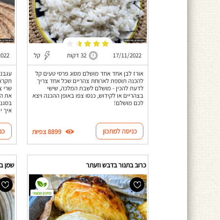
17/11/2022
32 דקות
קל
2022
אורז לבן אחד אחד מושלם מסוג פרסי טעים קל
עגבני
להכנה תוספת לארוחת צהריים שכל אחד צריך
תקראו
לדעת להכין - מושלם לשבת המלכה, שישי
שרי צ
בצהריים או לקידוש, כנסו צפו באופן ההכנה ויצא
את הא
לכם מושלם!
בסגנו
איך י
כניסה למתכון
כנ
8899 צפיות
כרוב בתנור בדבש וזעתר
שמן בז
מתכון טבעוני