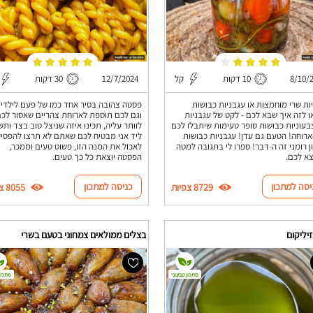
8/10/
10 דקות
קל
12/7/2024
30 דקות
ות שרי מוחמצות או עגבניות כבושות
פסטה צהובה בסיר אחד כמו של פעם לילדי
 לזה איך שבא לכם - לקט של עגבניות
וגם לכם תוספת לארוחת צהריים שאסור לכ
בעוניות כבושות סופר טעימות שיתבלו לכם
לוותר עליה, תכינו איזה שניצל טוב בצד ותש
רוחה! הטעם גם עדן! עגבניות כבושות
ליד אני מבטיח לכם שאתם לא תרצו להפסי
ן רומני זה ה-דבר! ספרו לי בתגובה למטה
לאכול את המנה הזו, פשוט טעים וממכר,
צא לכם.
הפסטה יוצאת כל כך טעים.
יסה למתכון
כניסה למתכון
8729 צפיות
8055 צפיות
יליקום
בצלים ממולאים צמחוני בטעם בשרי
מתכון טבעוני
מתכון