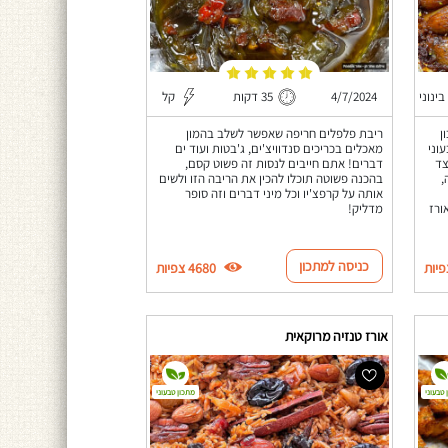
בינוני
4/7/2024
35 דקות
קל
ן
ריבת פלפלים חריפה שאפשר לשלב בהמון
וני
מאכלים בכריכים סנדוויצ'ים, ג'בטות ועוד ים
צד
דברים! אתם חייבים לנסות זה פשוט קסם,
,
בהכנה פשוטה תוכלו להכין את הריבה הזו ולשים
אותה על קרפצ'יו וכל מיני דברים וזה סופר
ורז
מדליק!
כניסה למתכון
4680 צפיות
אורז טנזיה מרוקאית
 טבעוני
מתכון טבעוני