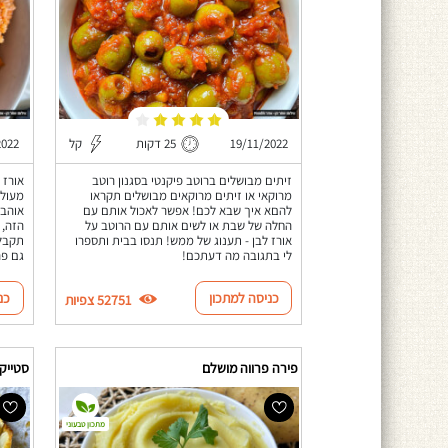
19/11/2022
25 דקות
קל
2022
זיתים מבושלים ברוטב פיקנטי בסגנון רוטב
אורז 
מרוקאי או זיתים מרוקאים מבושלים תקראו
מעולה
להםא איך שבא לכם! אפשר לאכול אותם עם
אוהבי
החלה של שבת או לשים אותם עם הרוטב על
הזה, 
אורז לבן - תענוג של ממש! תנסו בבית ותספרו
תקבלו
לי בתגובה מה דעתכם!
גם פר
כניסה למתכון
כנ
52751 צפיות
פירה פרווה מושלם
סטייק 
מתכון טבעוני