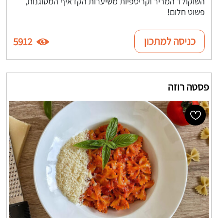
השוקולד המריר וקריספיות משיערות הקדאיף המטוגנות,
פשוט חלום!
כניסה למתכון
5912
פסטה רוזה