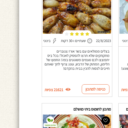
נוני
22/8/2023
שעתיים ו-30 דקות
בינוני
בצלים ממולאים עם בשר אורז צנוברים
מתקתקים שלא תרצו להפסיק לאכול! בכל ביס
יתפוצצו לכם טעמים משוגעים בפה! החמוץ של
הלימון, המתוק של הדבש, עונג צרוף לחך שאתם
וגע!
חייבים לנסות להכין בבית בהקדם!
כניסה למתכון
21621 צפיות
ם
מתכון לחומוס ביתי מושלם
מתכון טבעוני