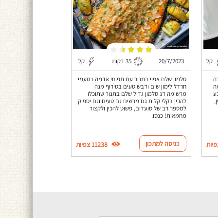
קל
20/7/2023
35 דקות
קל
ה
סלמון שלם אפוי בתנור עם תפוחי אדמה בטעמי
ה
חרדל לימון שום ודבש טעים בטירוף מנה
 להכנה! 2 ורבע
מרשימה דג סלמון גדול שלם בתנור שתוכלו
,
להכין בקלי קלות גם מרשים גם טעים וגם יספיק
למספר רב של סועדים, פשוט להכין ולקצור
מחמאות! כנסו.
כניסה למתכון
11238 צפיות