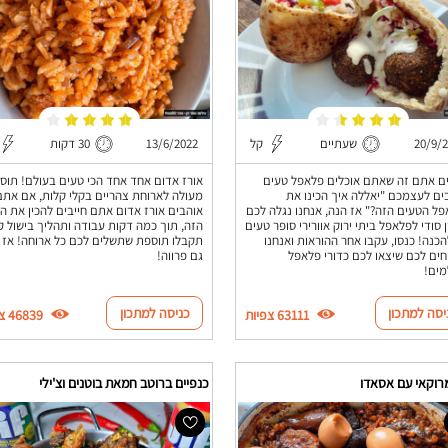
20/9/
שעתיים
קל
13/6/2022
30 דקות
ם אתם זה שאתם אוכלים פלאפל טעים
אורז אדום אחד אחד הכי טעים בעולם! תוס
ים לעצמכם "יאללה איך הכינו את
מעולה לארוחת צהריים בקלי קלות, אם אתם
ל הטעים הזה?" אז הנה, אנחנו נגלה לכם
אוהבים אורז אדום אתם חייבים להכין את הא
 סודי לפלאפל ביתי ירוק אוורירי סופר טעים
הזה, תוך כמה דקות עבודה ותהליך בישול ק
הכנה! כנסו, עקבו אחר ההוראות ואנחנו
תקבלו תוספת שתשלים לכם כל ארוחה! אז ו
ים לכם שיצאו לכם כדורי פלאפל
גם פרווה!
מים!
יסה למתכון
כניסה למתכון
63111 צפיות
46839 צפיות
מרוקאי עם אסאדו
כנפיים ברוטב חמאת בוטנים וצ'ילי