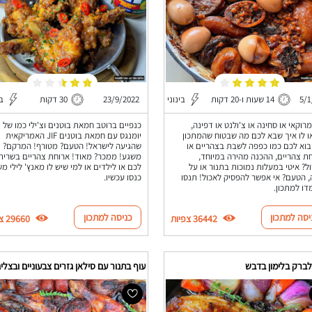
5/1
14 שעות ו-20 דקות
בינוני
23/9/2022
30 דקות
בי
מרוקאי או סחינה או צ'ולנט או דפינה,
כנפיים ברוטב חמאת בוטנים וצ'ילי כמו של
 לו איך שבא לכם מה שבטוח שהמתכון
יומנגס עם חמאת בוטנים JIF האמריקאית
בוא לכם כמו כפפה לשבת בצהריים או
שהגיעה לישראל! הטעם? מטורף! המרקם?
ת צהריים, ההכנה מהירה במיוחד,
משגע! ממכר? מאוד! ארוחת צהריים בשרית
ל? איטי במעלות נמוכות בתנור או על
לכם או לילדים או למי שיש לו מאנץ' לילי מש
 הטעם? אי אפשר להפסיק לאכול! תנסו
כנסו עכשיו.
דו למתכון.
יסה למתכון
כניסה למתכון
36442 צפיות
29660 צפיות
לברק בלימון בדבש
עוף בתנור עם סילאן גזרים צבעוניים ובצלי