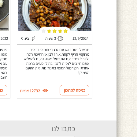
12/9/2024
3 שעות
בינוני
/2022
תבשיל בשר ראש עם גרגירי חומוס ברוטב
פרגיו
מרוקאי חריף לקחת אורז לבן או חתיכת חלה
טעמים
ולאכול ביחד עם התבשיל פשוט טעים להפליא
מתקתק
אתם חייבים לנסות להכין בהול! טעים ברמה
עם או
אחרת! הקירמול הסופי בתנור נותן את הטעם
טעימה
העמוק!
השבו
כניסה למתכון
כנ
12732 צפיות
כתבו לנו