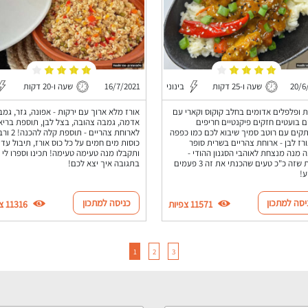
20/6
שעה ו-25 דקות
בינוני
16/7/2021
שעה ו-20 דקות
ת ופלפלים אדומים בחלב קוקוס וקארי עם
אורז מלא ארוך עם ירקות - אפונה, גזר, גמב
 בועטים חזקים פיקנטיים חריפים
אדמה, גמבה צהובה, בצל לבן, תוספת בריא
ים עם רוטב סמיך שיבוא לכם כמו כפפה
לארוחת צהריים - תוספת קלה
רז לבן - ארוחת צהריים בשרית סופר
כוסות מים חמים על כל כוס אורז, תיבול עדין
 מנה מנצחת לאוהבי הסגנון ההודי -
ותקבלו מנה טעימה טעימה! תכינו וספרו לי
באמת שזה כ"כ טעים שהכנתי את זה 3 פעמים
בתגובה איך יצא לכם!
ע!
יסה למתכון
כניסה למתכון
11571 צפיות
11316 צפיות
1
2
3