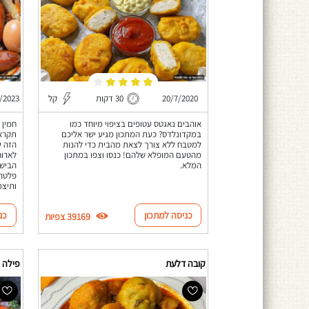
20/7/2020
30 דקות
קל
/2023
אוהבים נאגטס עטופים בציפוי מיוחד כמו
חמין 
במקדונלדס? כעת המתכון מגיע ישר אליכם
תקראו
למטבח ללא צורך לצאת מהבית כדי להנות
הזה י
מהטעם המופלא שלהם! כנסו וצפו במתכון
לארוח
המלא.
הבישו
פלטה,
ותיצמ
כניסה למתכון
כנ
39169 צפיות
קובה דלעת
פילה 