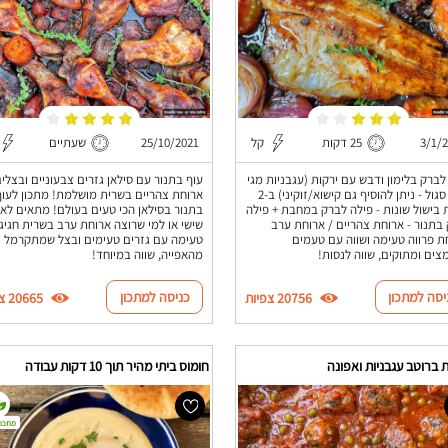
3/1/
25 דקות
קל
25/10/2021
שעתיים
לברק בלימון ודבש עם ירקות (עגבניות מגי
עוף בתנור עם סילאן גזרים צבעוניים ובצלים
ובצל סגול - ניתן להוסיף גם קישוא/זוקיני) ב-2
ארוחת צהריים בשרית מושלמת! מתכון לעוף
 בישול שונות - פילה לברק במחבת + פילה
בתנור בסילאן הכי טעים בעולם! מתאים לא
בתנור - ארוחת צהריים / ארוחת ערב
שישי או למי שרוצה ארוחת ערב בשרית חגיג
 פרווה טעימה ושווה עם טעמים
טעימה עם גזרים טעימים ובצל שמתקרמל
ים ומתוקים, שווה לנסות!
מהאפייה, שווה במיוחד!
יסה למתכון
כניסה למתכון
20756 צפיות
20665 צפיות
 ברוטב עגבניות ואפונה
חומוס ביתי מהיר תוך 10 דקות עבודה
מתכון