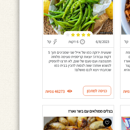
קל
6/8/2023
6 דקות
קל
פת
שעועית ירוקה כמו של אייל שני שמכינים תוך 5
דקות עבודה! יוצאת קריספית טעימה מלוחה
ורז
חמצמצה ועם טעם של שום, לא תרצו להפסיק
צר
לנשנש אותה! שווה לנסות להכין בבית כמו
היא
שכתבתי ויצא לכם מושלם!
כניסה למתכון
46273 צפיות
בצלים ממולאים עם בשר ואורז