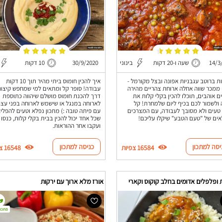
14/3
שעה ו-20 דקות
בינוני
30/9/2020
10 דקות
ת ברוטב עגבניות אפונה ובצל מקורמל -
איך להכין חומוס ביתי מהיר תוך 10 דקות
ממכר שווה אחלה ארוחת צהריים מהירה
עבודה! סופר קל ומתאים למי שמחפש קיצור
ם אוהבים, תוכלו להכין בקלי קלות את
דרך להכנת חומוס מושלם שיהווה כתוספת
ולשמור לכם בכיף ליום שלמחרת! קל
לארוחה במנגל או שישמש לארוחה בפני עצ
טעים ולא מסובך לעבודה, עם המצרכים
עם פיתה טובה :) מתכון נפלא וטעים להפלי
ים של "טעם הטבע" שיקלו עליכם!
שכל אחד יכול להכין בבית בקלי קלות, כנסו
ועקבו אחר ההוראות.
יסה למתכון
כניסה למתכון
16584 צפיות
16548 צפיות
 ופלפלים אדומים בחלב קוקוס וקארי
אורז מלא ארוך עם ירקות
מתכון