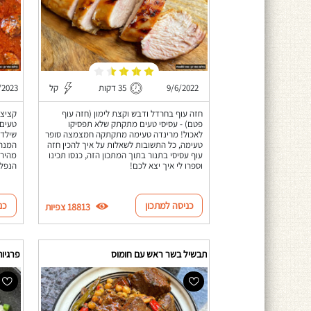
9/6/2022
35 דקות
קל
/2023
חזה עוף בחרדל ודבש וקצת לימון (חזה עוף
קציצו
פטם) - עסיסי טעים מתקתק שלא תפסיקו
טעים 
לאכול! מרינדה טעימה מתקתקה חמצמצה סופר
שילדי
טעימה, כל התשובות לשאלות על איך להכין חזה
המנה 
עוף עסיסי בתנור בתוך המתכון הזה, כנסו תכינו
מהיר 
וספרו לי איך יצא לכם!
הנפלא
כניסה למתכון
כנ
18813 צפיות
תבשיל בשר ראש עם חומוס
פרגיות