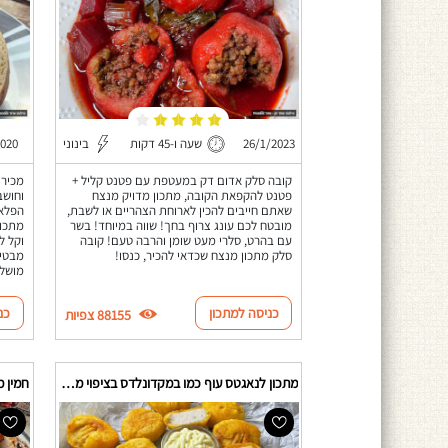
26/1/2023
שעה ו-45 דקות
בינוני
2020
קובה סלק אדום דק במעטפת עם פטנט קליל +
מכירי
פטנט להקפאת הקובה, מתכון מדויק מנצח
וחושב
שאתם חייבים להכין לארוחת הצהריים או לשבת,
הפלאפ
מובטח לכם עונג צרוף בחך! שווה במיוחד! בשר
מתכון
עם בהרט, סלרי מעט שומן והרבה טעם! קובה
וקל ל
סלק מתכון מנצח שכדאי להכיר, כנסו!
מבטיח
מושל
כניסה למתכון
כנ
88155 צפיות
מתכון לנאגטס עוף כמו במקדונלדס בציפוי מיוחד
חמין 