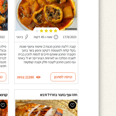
17/8/2023
שעה ו-45 דקות
בינוני
2022
קובה דלעת מתכון מנצח 2 שיטות עיטוף שונות
פילה 
בקלי קלות למעטפת דקיקה והמון בשר בתוך
הקובה! מתכון שאתם חייבים לנסות להכין בבית
שיטות
לשבת המלכה או לארוחת הצהריים! יש לי באתר
לברק 
גם כמובן מתכון לקובה סלק וקובה קוסקוס!
מנצחת
חמצמצ
כניסה למתכון
כנ
21390 צפיות
חזה עוף בתנור בחרדל ודבש
קציצות