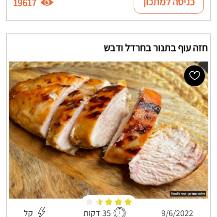
כניסה למתכון
19617
חזה עוף בתנור בחרדל ודבש
9/6/2022
35 דקות
קל