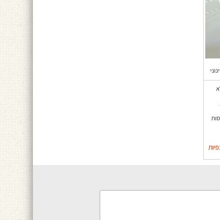
נוני
א
סות