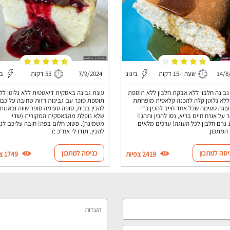
14/8
שעה ו-15 דקות
בינוני
7/9/2024
55 דקות
בי
גבינה חלבון ללא אבקת חלבון ללא תוספת
עוגת גבינה באסקית דיאטטית ללא גלוטן לל
ללא גלוטן קלה להכנה קלאסית מופחתת
תוספת סוכר עם גבינות רזות שחובה עליכם
עוגה טעימה שכל אחד חייב להכין כדי
להכין בבית, סופה טעימה סופר שווה ובאמת
 על אורח חיים בריא, נסו להכין ותהנו!
שלא נופלת מהבאסקית המקורית (שדיי
כ-151 גרם חלבון לכל העוגה! ערכים מלאים
משמינה). פשוט חלום בפה! חובה עליכם לנ
המתכון.
להכין. תודו לי אח"כ :)
יסה למתכון
כניסה למתכון
2419 צפיות
1749 צפיות