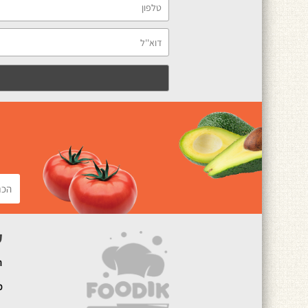
ק
ה
מ