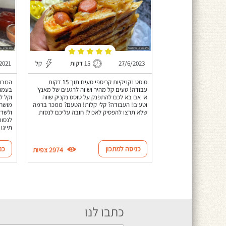
27/6/2023
15 דקות
קל
2021
טוסט נקניקיות קריספי טעים תוך 15 דקות
המבור
עבודה! טעים קל מהיר ושווה לרגעים של מאנץ'
בעמוד
או אם בא לכם להתפנק על טוסט נקניק שווה
וקל ל
וטעים! העבודה? קלי קלות! הטעם? ממכר ברמה
מושחת
שלא תרצו להפסיק לאכול! חובה עליכם לנסות.
ולשדר
לנסות
תייגו
כניסה למתכון
כנ
2974 צפיות
כתבו לנו