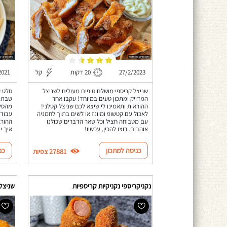
27/2/2023
20 דקות
קל
2021
שניצל קריספי מושלם טיפים מעולים לשניצל
סלט ק
המדויק ומתכון טעים במיוחד! עקבו אחר
שבת -
ההוראות ותאמינו לי שיצא לכם שניצל קטלני!
לאכול עם קטשופ ומיונז או לשים בתוך לחמניה
עבודה
עם מטבוחה חציל וכל שאר הדברים שכולנו
ההורא
אוהבים. רוצו להכין, עכשיו!
איך י
כניסה למתכון
כנ
27881 צפיות
נקניקריספי נקניקיות קריספיות
שניצל 