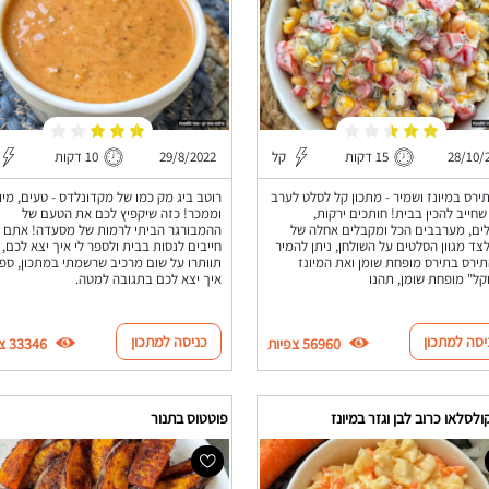
28/10/
15 דקות
קל
29/8/2022
10 דקות
ירס במיונז ושמיר - מתכון קל לסלט לערב
רוטב ביג מק כמו של מקדונלדס - טעים, מיו
חייב להכין בבית! חותכים ירקות,
וממכר! כזה שיקפיץ לכם את הטעם של
ם, מערבבים הכל ומקבלים אחלה של
ההמבורגר הביתי לרמות של מסעדה! אתם
צד מגוון הסלטים על השולחן, ניתן להמיר
חייבים לנסות בבית ולספר לי איך יצא לכם, 
ירס בתירס מופחת שומן ואת המיונז
תוותרו על שום מרכיב שרשמתי במתכון, ספר
קל" מופחת שומן, תהנו
איך יצא לכם בתגובה למטה.
יסה למתכון
כניסה למתכון
56960 צפיות
33346 צפיות
לסלאו כרוב לבן וגזר במיונז
פוטטוס בתנור