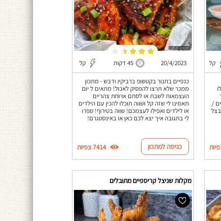
קל
20/4/2023
45 דקות
קל
כנפיים בתנור בקטשופ ברביקיו ודבש - מתכון
כלו
ממכר שלא תרצו להפסיק לאכול! מתאים ל יום
העצמאות לשבת או לסתם ארוחת צהריים
ם /
תאמינו לי שזה קל ושווה תוכלו להכין עם הילדים
בצל
או לילדים ואפילו לעצמכם! שווה בטירוף! ספרו
לי בתגובה איך יצא לכם כאן או באינסטגרם!
כניסה למתכון
7414 צפיות
מקלות שניצל קריספיים מתובלים