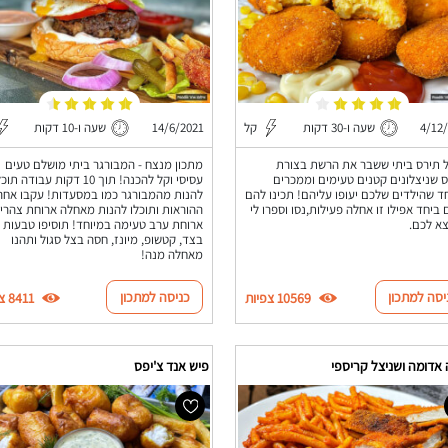
4/12
שעה ו-30 דקות
קל
14/6/2021
שעה ו-10 דקות
 תירס ביתי ששבר את הרשת בצורת
מתכון מנצח - המבורגר ביתי מושלם טעים
 שניצלונים קטנים טעימים וממכרים
עסיסי וקל להכנה! תוך 10 דקות עבודה תו
ד שהילדים שלכם יעופו עליהם! תכינו להם
להנות מהמבורגר כמו במסעדות! עקבו אחר
 ביחד אפילו זו אחלה פעילות,נסו וספרו לי
ההוראות ותוכלו להנות מאחלה ארוחת צהריי
צא לכם.
ארוחת ערב טעימה במיוחד! תוסיפו טבעות 
בצד, קטשופ, מיונז, חסה בצל סגול ותהנו
מאחלה מנה!
יסה למתכון
כניסה למתכון
10569 צפיות
8411 צפיות
אדומה ושניצל קריספי
פיש אנד צ'יפס