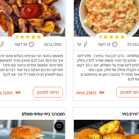
27/10/
10 דקות
קל
23/11/2021
55 דקות
ולסלאו - כרוב לבן וגזר במיונז - סלט ליום
פוטטוס בתנור הכי טעימים בעולם אתם יודע
 מתכון קל מהיר ופשוט שחייב להכין כחלק
איך מכינים? הנה לכם מתכון מהיר לפוטטוס
מהסלטים ליום שבת על השולחן, תוך כ-10 דקות
מטריפים! פוטטוס אפויים בתנור עם מיונז
 תקבלו אחלה של סלט, עקבו אחר
פפריקה כורכום אבקת בצל ועוד דברים טובי
ות וספרו לי בתגובה כאן או באינסטגרם
כנסו למתכון תכינו וספרו לי איך יצא לכם!
צא לכם
יסה למתכון
כניסה למתכון
23851 צפיות
21001 צפיות
תירס ביתי
המבורגר ביתי עסיסי מושלם