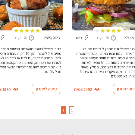
27/12/
50 דקות
בינוני
28/5/2023
20 דקות
גר שניצל וגם מתכון ל צ'יפס מתובל
כדורי שניצל בטעם שווארמה קריספי ממכר
 אחד - כנסו וצפו במתכון מטורף מושחת
טעים וקל להכנה! תוך 10 דקות עבודה תוכ
מנה עיקרית בשרית סופר טעימה וסופר
להכין מתכון סופר טעים לכם או לילדים! לא
ת שחייב לנסות בבית! אפשר לשנות
לשכוח את הטחינה, העמבה או הקטשופ והמי
ג את הרטבים כרצונכם, ממליץ מאוד
כי אתם הולכים להתמכר לכדורי הבשר האלו.
 בבית - מנה עיקרית בשרית מרשימה!
חבל על הזמן..
 אותי באינסטגרם
יסה למתכון
כניסה למתכון
2492 צפיות
1980 צפיות
1
2