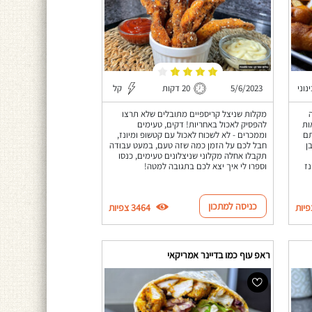
נוני
5/6/2023
20 דקות
קל
מקלות שניצל קריספיים מתובלים שלא תרצו
ות
להפסיק לאכול באחריות! דקים, טעימים
תם
וממכרים - לא לשכוח לאכול עם קטשופ ומיונז,
ג לבן
חבל לכם על הזמן כמה שזה טעם, במעט עבודה
תקבלו אחלה מקלוני שניצלונים טעימים, כנסו
ז
וספרו לי איך יצא לכם בתגובה למטה!
כניסה למתכון
3464 צפיות
ראפ עוף כמו בדיינר אמריקאי