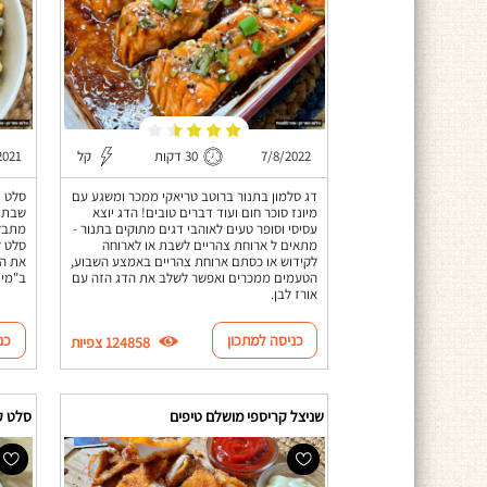
7/8/2022
30 דקות
קל
2021
דג סלמון בתנור ברוטב טריאקי ממכר ומשגע עם
סלט ת
מיונז סוכר חום ועוד דברים טובים! הדג יוצא
שבת ש
עסיסי וסופר טעים לאוהבי דגים מתוקים בתנור -
מתבלי
מתאים ל ארוחת צהריים לשבת או לארוחה
סלט ל
לקידוש או כסתם ארוחת צהריים באמצע השבוע,
את הת
הטעמים ממכרים ואפשר לשלב את הדג הזה עם
ב"מיו
אורז לבן.
כניסה למתכון
כנ
124858 צפיות
שניצל קריספי מושלם טיפים
סלט קו