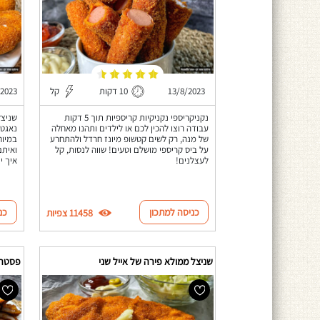
13/8/2023
10 דקות
קל
/2023
נקניקריספי נקניקיות קריספיות תוך 5 דקות
שניצל
עבודה רוצו להכין לכם או לילדים ותהנו מאחלה
נאגטס
של מנה, רק לשים קטשופ מיונז חרדל ולהתחרע
במיוח
על ביס קריספי מושלם וטעים! שווה לנסות, קל
ואיתם
לעצלנים!
איך י
כניסה למתכון
כנ
11458 צפיות
שניצל ממולא פירה של אייל שני
פסטה 