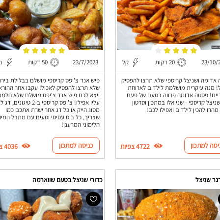
23/10/
20 דקות
קל
23/7/2023
50 דקות
בי
אדומה ושניצל קריספי שלא תרצו להפסיק
פיש אנד צ'יפס קריספי מושלם בבלילת בירה
! מנה עיקרית מושלמת לילדים לארוחת
שלא תרצו להפסיק לאכול! עקבו אחר ההורא
ים! פסטה אדומה פרווה בטעם של פעם
ויצא לכם פיש אנד צ'יפס מושלם שלא חלמ
ניצל קריספי - שני אלו במתכון וסרטון
עליו אפילו! צ'יפס קריספי ב-2 טיגונים, ד
מהרו להכין לילדים ואפילו לכם!
מסוג הייק או כל דג אחר ישרת אתכם כמו
שצריך, כל ביס עסיסי וטעים עם מתבל המיונ
הלימוני המרענן!
יסה למתכון
כניסה למתכון
4722 צפיות
4036 צפיות
גר שניצל
כדורי שניצל בטעם שווארמה