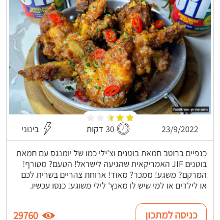
23/9/2022
30 דקות
בינוני
כנפיים ברוטב חמאת בוטנים וצ'ילי כמו של יומנגס עם חמאת
בוטנים JIF האמריקאית שהגיעה לישראל! הטעם? מטורף!
המרקם? משגע! ממכר? מאוד! ארוחת צהריים בשרית לכם
או לילדים או למי שיש לו מאנץ' לילי משוגע! כנסו עכשיו.
כניסה למתכון
29760