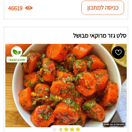
כניסה למתכון
46619
סלט גזר מרוקאי מבושל
מתכון טבעוני