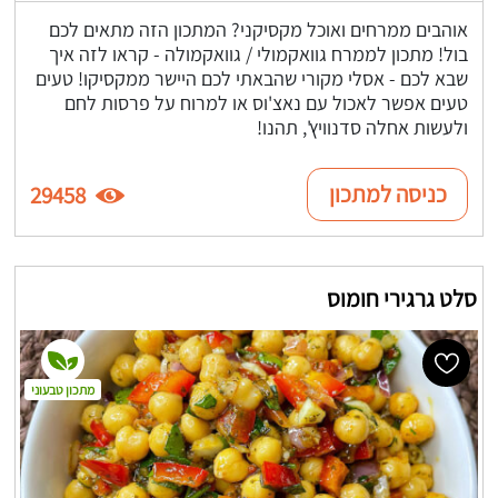
אוהבים ממרחים ואוכל מקסיקני? המתכון הזה מתאים לכם
בול! מתכון לממרח גוואקמולי / גוואקמולה - קראו לזה איך
שבא לכם - אסלי מקורי שהבאתי לכם היישר ממקסיקו! טעים
טעים אפשר לאכול עם נאצ'וס או למרוח על פרסות לחם
ולעשות אחלה סדנוויץ', תהנו!
כניסה למתכון
29458
סלט גרגירי חומוס
מתכון טבעוני